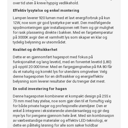
over tid uten å kreve hyppig vedlikehold.
Effektiv lysytelse og enkel montering
Lampen leverer 920 lumen med et lavt energiforbruk på kun
12W, noe som gir god lysstyrke per watt. Den medfølgende
spydmonteringen gjør installasjonen rett frem og gir mulighet
for rask plassering direkte i bakken. Med en fargetemperatur
på 3000K avgir den et varmhvitt lys som skaper en klar og
tydelig belysning av uteområdet.
Kvalitet og driftsikkerhet
Dette er en gjennomført hagespot med fokus på
funksjonalitet og lang levetid, med en forventet levetid (L80)
på opptil 20 000 timer. Med en fargegjengivelse på RA 80 får
du et naturlig og korrekt lys for utendørs omgivelser. Velg
denne hagespoten for en driftssikker og energieffektiv
belysning som leverer resultater der du trenger det mest.
En solid investering for hagen
Denne hagespoten kombinerer et kompakt design på 255 x
73 mm med høy ytelse, noe som gjør den til et fornuftig valg
for både private hager og profesjonelle utemiljøer. Den er
enkel å integrere i eksisterende utendørsanlegg og gir deg
mye lys for pengene gjennom hele året. Med sin kombinasjon
av værbestandige materialer og effektiv LED-teknologi, er
dette en pålitelig løsning for alle som søker holdbar