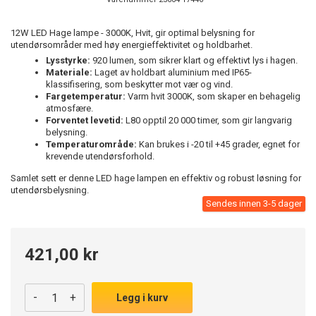
12W LED Hage lampe - 3000K, Hvit, gir optimal belysning for
utendørsområder med høy energieffektivitet og holdbarhet.
Lysstyrke:
920 lumen, som sikrer klart og effektivt lys i hagen.
Materiale:
Laget av holdbart aluminium med IP65-
klassifisering, som beskytter mot vær og vind.
Fargetemperatur:
Varm hvit 3000K, som skaper en behagelig
atmosfære.
Forventet levetid:
L80 opptil 20 000 timer, som gir langvarig
belysning.
Temperaturområde:
Kan brukes i -20 til +45 grader, egnet for
krevende utendørsforhold.
Samlet sett er denne LED hage lampen en effektiv og robust løsning for
utendørsbelysning.
Sendes innen 3-5 dager
421,00 kr
-
+
Legg i kurv