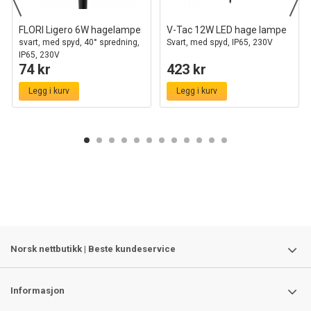
FLORI Ligero 6W hagelampe
V-Tac 12W LED hage lampe
svart, med spyd, 40° spredning,
Svart, med spyd, IP65, 230V
IP65, 230V
74 kr
423 kr
Legg i kurv
Legg i kurv
Norsk nettbutikk | Beste kundeservice
Informasjon