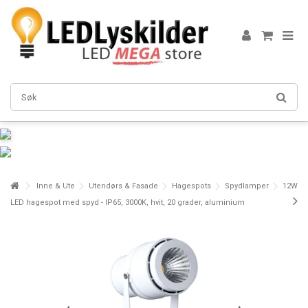
Inne & Ute
Utendørs & Fasade
Hagespots
Spydlamper
12W
LED hagespot med spyd - IP65, 3000K, hvit, 20 grader, aluminium