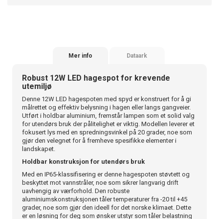
Mer info
Dataark
Robust 12W LED hagespot for krevende
utemiljø
Denne 12W LED hagespoten med spyd er konstruert for å gi
målrettet og effektiv belysning i hagen eller langs gangveier.
Utført i holdbar aluminium, fremstår lampen som et solid valg
for utendørs bruk der pålitelighet er viktig. Modellen leverer et
fokusert lys med en spredningsvinkel på 20 grader, noe som
gjør den velegnet for å fremheve spesifikke elementer i
landskapet.
Holdbar konstruksjon for utendørs bruk
Med en IP65-klassifisering er denne hagespoten støvtett og
beskyttet mot vannstråler, noe som sikrer langvarig drift
uavhengig av værforhold. Den robuste
aluminiumskonstruksjonen tåler temperaturer fra -20 til +45
grader, noe som gjør den ideell for det norske klimaet. Dette
er en løsning for deg som ønsker utstyr som tåler belastning