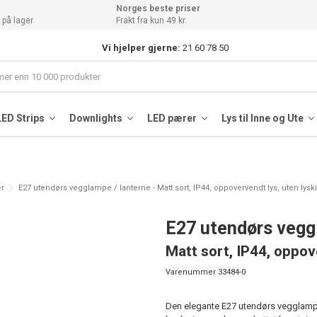
Norges beste priser
 på lager
Frakt fra kun 49 kr.
Vi hjelper gjerne:
21 60 78 50
LED Strips
Downlights
LED pærer
Lys til Inne og Ute
r
E27 utendørs vegglampe / lanterne - Matt sort, IP44, oppovervendt lys, uten lysk
E27 utendørs vegg
Matt sort, IP44, oppov
Varenummer
33484-0
Den elegante E27 utendørs vegglampe/l