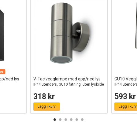
er
p/ned lys
V-Tac vegglampe med opp/ned lys
GU10 Veggl
IP44 utendørs, GU10 fatning, uten lyskilde
IP44 utendørs,
318 kr
593 kr
Legg i kurv
Legg i kurv