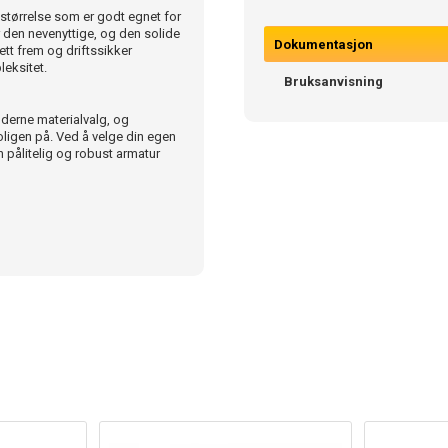
størrelse som er godt egnet for
 den nevenyttige, og den solide
Dokumentasjon
rett frem og driftssikker
eksitet.
Bruksanvisning
erne materialvalg, og
oligen på. Ved å velge din egen
n pålitelig og robust armatur