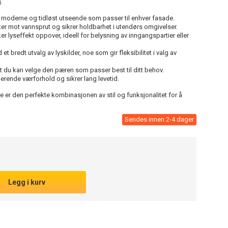
.
 moderne og tidløst utseende som passer til enhver fasade.
er mot vannsprut og sikrer holdbarhet i utendørs omgivelser.
er lyseffekt oppover, ideell for belysning av inngangspartier eller
 bredt utvalg av lyskilder, noe som gir fleksibilitet i valg av
 at du kan velge den pæren som passer best til ditt behov.
ierende værforhold og sikrer lang levetid.
er den perfekte kombinasjonen av stil og funksjonalitet for å
Sendes innen 2-4 dager
Legg i kurv