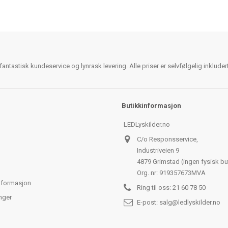
antastisk kundeservice og lynrask levering. Alle priser er selvfølgelig inklude
Butikkinformasjon
LEDLyskilder.no
C/o Responsservice,
Industriveien 9
4879 Grimstad (ingen fysisk bu
Org. nr: 919357673MVA
nformasjon
Ring til oss:
21 60 78 50
nger
E-post:
salg@ledlyskilder.no