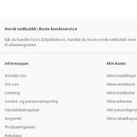
Norsk nettbutikk | Beste kundeservice
Når du handler hos LEDlyskilder.no, handler du fra en norsk nettbutikk med f
til utleveringssted.
Informasjon
Min konto
Kontakt oss
Mine bestillinger
Om oss
Mine varereturer
Levering
Mine kreditnota
Cookie- og personvernspolicy
Mine adresser
Handelsbetingelser
Min personlige i
Angrerett
Mine rabattkupo
Produsentgaranti
Returlapp