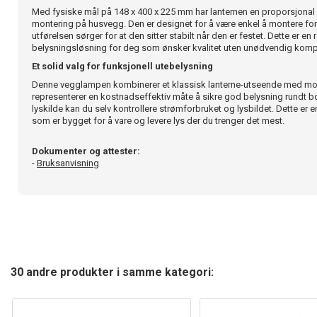
Med fysiske mål på 148 x 400 x 225 mm har lanternen en proporsjonal 
montering på husvegg. Den er designet for å være enkel å montere for
utførelsen sørger for at den sitter stabilt når den er festet. Dette er en 
belysningsløsning for deg som ønsker kvalitet uten unødvendig kompl
Et solid valg for funksjonell utebelysning
Denne vegglampen kombinerer et klassisk lanterne-utseende med mod
representerer en kostnadseffektiv måte å sikre god belysning rundt b
lyskilde kan du selv kontrollere strømforbruket og lysbildet. Dette er e
som er bygget for å vare og levere lys der du trenger det mest.
Dokumenter og attester:
-
Bruksanvisning
30 andre produkter i samme kategori: