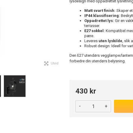
lysdesign med oppadrettet lysretning
Matt svart finish:
Skaper et
IP44 klassifisering:
Beskytt
Oppadrettet lys:
Gir en vakk
terrasser.
E27 sokkel:
Kompatibel med et
pære.
Leveres
uten lyskilde
, slik
Robust design: Ideell for var
Den E27 utendørs vegglampe/lanterne 
forbedre din utendørs belysning.
Utvid
430 kr
-
+