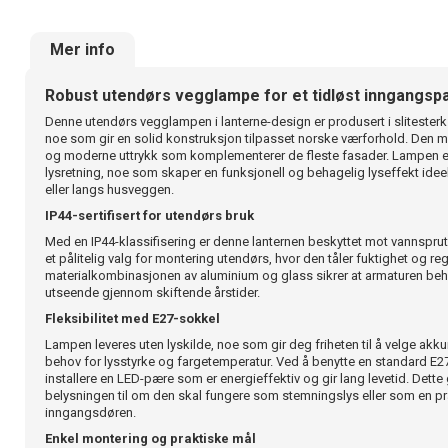
Mer info
Robust utendørs vegglampe for et tidløst inngangspa
Denne utendørs vegglampen i lanterne-design er produsert i slitester
noe som gir en solid konstruksjon tilpasset norske værforhold. Den mat
og moderne uttrykk som komplementerer de fleste fasader. Lampen e
lysretning, noe som skaper en funksjonell og behagelig lyseffekt ideell
eller langs husveggen.
IP44-sertifisert for utendørs bruk
Med en IP44-klassifisering er denne lanternen beskyttet mot vannsprut fr
et pålitelig valg for montering utendørs, hvor den tåler fuktighet og re
materialkombinasjonen av aluminium og glass sikrer at armaturen behol
utseende gjennom skiftende årstider.
Fleksibilitet med E27-sokkel
Lampen leveres uten lyskilde, noe som gir deg friheten til å velge ak
behov for lysstyrke og fargetemperatur. Ved å benytte en standard E27
installere en LED-pære som er energieffektiv og gir lang levetid. Dette 
belysningen til om den skal fungere som stemningslys eller som en pra
inngangsdøren.
Enkel montering og praktiske mål