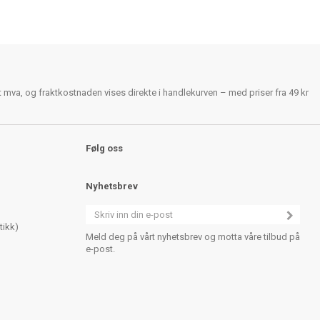
rt mva, og fraktkostnaden vises direkte i handlekurven – med priser fra 49 kr
Følg oss
Nyhetsbrev
tikk)
Meld deg på vårt nyhetsbrev og motta våre tilbud på
e-post.