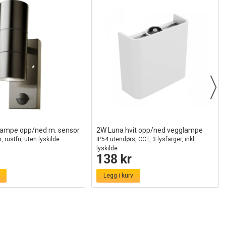
ampe opp/ned m. sensor
2W Luna hvit opp/ned vegglampe
 rustfri, uten lyskilde
IP54 utendørs, CCT, 3 lysfarger, inkl.
lyskilde
138 kr
Legg i kurv