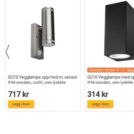
Sendes innen 9-11 dag
GU10 Vegglampe opp/ned m. sensor
GU10 Vegglampe med op
IP44 utendørs, rustfri, uten lyskilde
IP44 utendørs, uten lyskilde
717 kr
314 kr
Legg i kurv
Legg i kurv