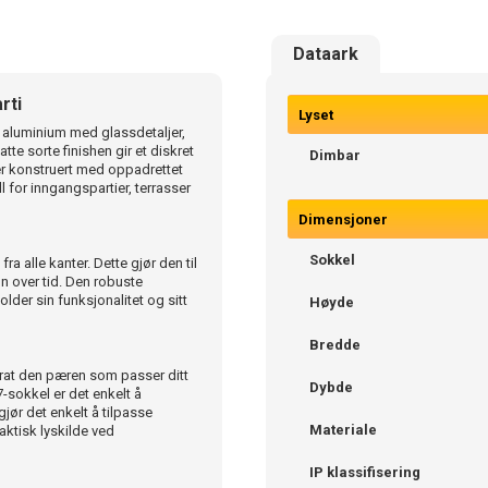
Dataark
rti
Lyset
k aluminium med glassdetaljer,
te sorte finishen gir et diskret
Dimbar
r konstruert med oppadrettet
 for inngangspartier, terrasser
Dimensjoner
Sokkel
a alle kanter. Dette gjør den til
gn over tid. Den robuste
der sin funksjonalitet og sitt
Høyde
Bredde
kurat den pæren som passer ditt
Dybde
-sokkel er det enkelt å
gjør det enkelt å tilpasse
Materiale
ktisk lyskilde ved
IP klassifisering