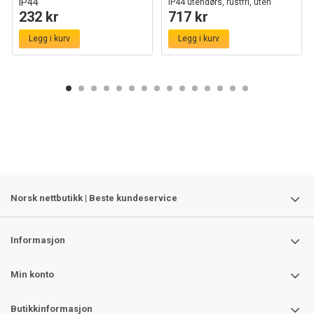
IP44
IP44 utendørs, rustfri, uten
232 kr
717 kr
Sort
lyskilde
Legg i kurv
Legg i kurv
Norsk nettbutikk | Beste kundeservice
Informasjon
Min konto
Butikkinformasjon