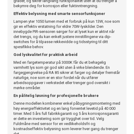
grader, og sikrer langvarig funksjonalitet uten at du trenger å
bekymre deg for korrosjon eller fuktinntrengning.
Effektiv belysning med smarte sensorfunksjoner
Lampen yter 1050 lumen med et forbruk på kun 13W, noe som
gir en effektiv erstatning for eldre 70W-lyskilder. Den
innebygde PIR-sensoren sørger for at lyset kun er aktivt når
det trengs, og du kan enkelt justere innstillingene via dip-
switches for å tilpasse rekkevidde og tidsstyring til ditt
spesifikke behov.
God lyskvalitet for praktisk arbeid
Med en fargetemperatur på 3000K får du et behagelig
varmhvitt lys som gir god sikt uten å virke blendende. En
fargegjengivelse på RA 85 sikrer at farger og detaljer fremstår
naturlige, noe som er en stor fordel når du utfører
arbeidsoppgaver i verkstedet eller trenger god oversikt i
mørke områder.
En pålitelig løsning for profesjonelle brukere
Denne modellen kombinerer enkel påbygningsmontering med
høy energieffektivitet og en lang forventet levetid på 40 000
timer. Med 5 års full fabrikkgaranti og 5 års korrosjonsgaranti
er dette en investering som gir trygghet over tid. Velg
Fuldmåne med sensor for en vedlikeholdsfri og
kostnadseffektiv belysning som leverer hver gang du trenger
det.