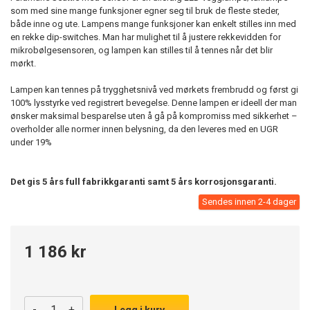
som med sine mange funksjoner egner seg til bruk de fleste steder,
både inne og ute. Lampens mange funksjoner kan enkelt stilles inn med
en rekke dip-switches. Man har mulighet til å justere rekkevidden for
mikrobølgesensoren, og lampen kan stilles til å tennes når det blir
mørkt.
Lampen kan tennes på trygghetsnivå ved mørkets frembrudd og først gi
100% lysstyrke ved registrert bevegelse. Denne lampen er ideell der man
ønsker maksimal besparelse uten å gå på kompromiss med sikkerhet –
overholder alle normer innen belysning, da den leveres med en UGR
under 19%
Det gis 5 års full fabrikkgaranti samt 5 års korrosjonsgaranti.
Sendes innen 2-4 dager
1 186 kr
-
+
Legg i kurv