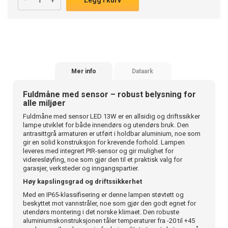
Mer info
Dataark
Fuldmåne med sensor – robust belysning for
alle miljøer
Fuldmåne med sensor LED 13W er en allsidig og driftssikker
lampe utviklet for både innendørs og utendørs bruk. Den
antrasittgrå armaturen er utført i holdbar aluminium, noe som
gir en solid konstruksjon for krevende forhold. Lampen
leveres med integrert PIR-sensor og gir mulighet for
videresløyfing, noe som gjør den til et praktisk valg for
garasjer, verksteder og inngangspartier.
Høy kapslingsgrad og driftssikkerhet
Med en IP65-klassifisering er denne lampen støvtett og
beskyttet mot vannstråler, noe som gjør den godt egnet for
utendørs montering i det norske klimaet. Den robuste
aluminiumskonstruksjonen tåler temperaturer fra -20 til +45