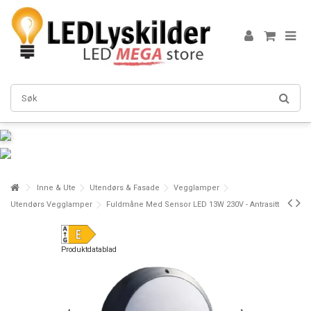
Inne & Ute
Utendørs & Fasade
Vegglamper
Utendørs Vegglamper
Fuldmåne Med Sensor LED 13W 230V - Antrasitt
Produktdatablad