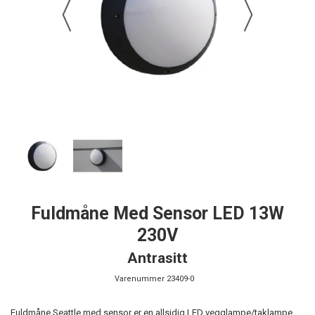
Fuldmåne Med Sensor LED 13W
230V
Antrasitt
Varenummer
23409-0
Fuldmåne Seattle med sensor er en allsidig LED vegglampe/taklampe