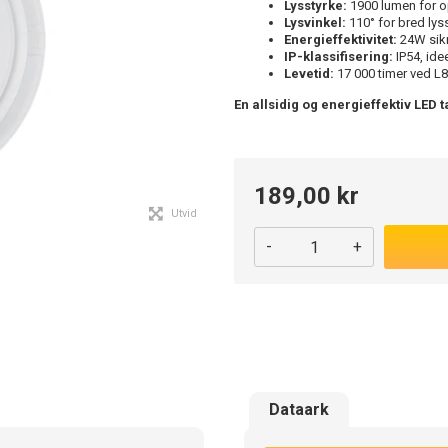
Lysstyrke:
1900 lumen for o
Lysvinkel:
110° for bred lys
Energieffektivitet:
24W sikr
IP-klassifisering:
IP54, ide
Levetid:
17 000 timer ved L80
En allsidig og energieffektiv LED 
189,00 kr
Utvid
-
+
Dataark