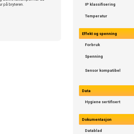
r på bryteren.
IP klassifisering
Temperatur
Effekt og spenning
Forbruk
Spenning
Sensor kompatibel
Data
Hygiene sertifisert
Dokumentasjon
Datablad