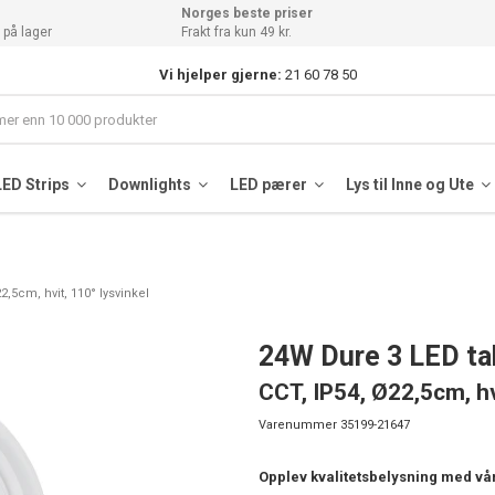
Norges beste priser
 på lager
Frakt fra kun 49 kr.
Vi hjelper gjerne:
21 60 78 50
LED Strips
Downlights
LED pærer
Lys til Inne og Ute
,5cm, hvit, 110° lysvinkel
24W Dure 3 LED t
CCT, IP54, Ø22,5cm, hv
Varenummer
35199-21647
Opplev kvalitetsbelysning med vå