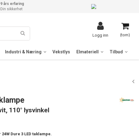
9 års erfaring
Din sikkerhet
(tom)
Logg inn
Industri & Næring
Vekstlys
Elmateriell
Tilbud
aklampe
it, 110° lysvinkel
r 24W Dure 3 LED taklampe.