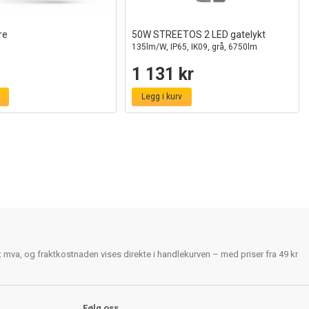
re
50W STREETOS 2 LED gatelykt
135lm/W, IP65, IK09, grå, 6750lm
1 131 kr
Legg i kurv
rt mva, og fraktkostnaden vises direkte i handlekurven – med priser fra 49 kr
Følg oss