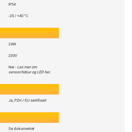
IP54
-20 / +40 °C
24W
230V
Nei -
Les mer om
sensor/tidsur og LED her.
Ja, PZH / EU-sertifisert
Se dokumentet