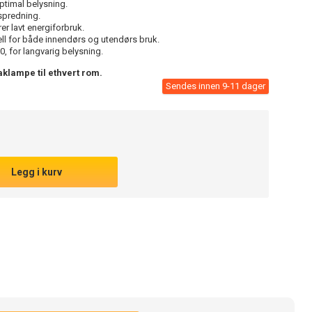
ptimal belysning.
spredning.
er lavt energiforbruk.
ell for både innendørs og utendørs bruk.
, for langvarig belysning.
taklampe til ethvert rom.
Sendes innen 9-11 dager
Legg i kurv