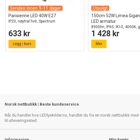
Sendes innen 9-11 dager
Utsolgt
Parisienne LED 40W E27
150cm 52W Limea Gigan
LED armatur
IP20, nøytral hvit, Spectrum
8900lm, IP65, IK10, 4000K, 
633 kr
1 428 kr
Legg i kurv
Mer
Norsk nettbutikk | Beste kundeservice
Når du handler hos LEDlyskilder.no, handler du fra en norsk nettbutikk med f
til utleveringssted.
Informasjon
Min konto