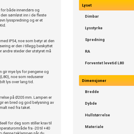
Lyset
t for både innendørs og
den sømløst inn i de fleste
Dimbar
jevn lysspredning og er et
tid.
Lysstyrke
Spredning
 med IP54, noe som betyr at den
sering er den i tillegg beskyttet
er andre steder der utstyret må
RA
Forventet levetid L80
 gir mye lys for pengene og
r (L80), noe som reduserer
Dimensjoner
lt lys over lang tid.
Bredde
tørrelse på Ø205 mm. Lampen er
 gir en bred og god belysning av
Dybde
lt ned fra taket.
Hullstørrelse
ell for deg som stiller krav til
Materiale
mperaturområde fra -20 til +40
elg denne taklampen når du