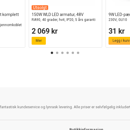
Utsolgt
t komplett
150W WLD LED armatur, 48V
9W LED-pæ
RA90, 40 grader, hvit, IP20, 5 års garanti
230V, GU10
gjennomkoblet
2 069 kr
31 kr
Mer
Legg i kurv
antastisk kundeservice og lynrask levering. Alle priser er selvfølgelig inklude
Butikkinformasjon