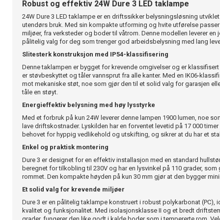
Robust og effektiv 24W Dure 3 LED taklampe
24W Dure 3 LED taklampe er en driftssikker belysningsløsning utvikle
utendørs bruk. Med sin kompakte utforming og hvite utførelse passer 
miljøer, fra verksteder og boder til våtrom. Denne modellen leverer en 
pålitelig valg for deg som trenger god arbeidsbelysning med lang leve
Slitesterk konstruksjon med IP54-klassifisering
Denne taklampen er bygget for krevende omgivelser og er klassifisert
er støvbeskyttet og tåler vannsprut fra alle kanter. Med en IK06-klassifi
mot mekaniske støt, noe som gjør den til et solid valg for garasjen ell
tåle en støyt.
Energieffektiv belysning med høy lysstyrke
Med et forbruk på kun 24W leverer denne lampen 1900 lumen, noe som
lave driftskostnader. Lyskilden har en forventet levetid på 17 000 time
behovet for hyppig vedlikehold og utskifting, og sikrer at du har et stabi
Enkel og praktisk montering
Dure 3 er designet for en effektiv installasjon med en standard hulls
beregnet for tilkobling til 230V og har en lysvinkel på 110 grader, som
rommet. Den kompakte høyden på kun 30 mm gjør at den bygger minima
Et solid valg for krevende miljøer
Dure 3 er en pålitelig taklampe konstruert i robust polykarbonat (PC), ide
kvalitet og funksjonalitet. Med isolasjonsklasse II og et bredt driftste
grader, fungerer den like godt i kalde boder som i tempererte rom. V