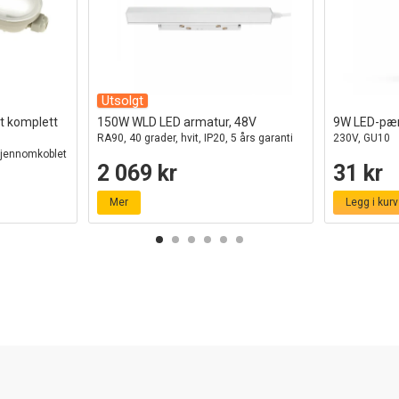
Utsolgt
t komplett
150W WLD LED armatur, 48V
9W LED-pæ
RA90, 40 grader, hvit, IP20, 5 års garanti
230V, GU10
gjennomkoblet
2 069 kr
31 kr
Mer
Legg i kurv