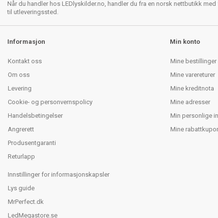
Når du handler hos LEDlyskilder.no, handler du fra en norsk nettbutikk med f
til utleveringssted.
Informasjon
Min konto
Kontakt oss
Mine bestillinger
Om oss
Mine varereturer
Levering
Mine kreditnota
Cookie- og personvernspolicy
Mine adresser
Handelsbetingelser
Min personlige i
Angrerett
Mine rabattkupo
Produsentgaranti
Returlapp
Innstillinger for informasjonskapsler
Lys guide
MrPerfect.dk
LedMegastore.se