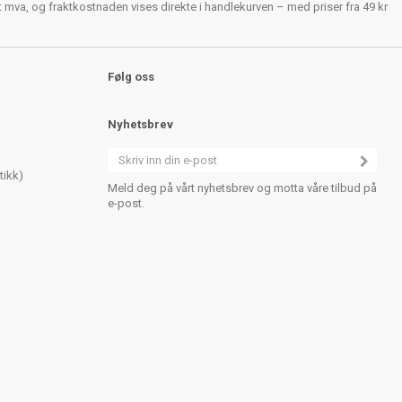
rt mva, og fraktkostnaden vises direkte i handlekurven – med priser fra 49 kr
Følg oss
Nyhetsbrev
tikk)
Meld deg på vårt nyhetsbrev og motta våre tilbud på
e-post.