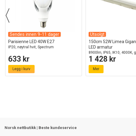
Sendes innen 9-11 dager
Utsolgt
Parisienne LED 40W E27
150cm 52W Limea Gigan
LED armatur
IP20, nøytral hvit, Spectrum
8900lm, IP65, IK10, 4000K, 
633 kr
1 428 kr
Legg i kurv
Mer
Norsk nettbutikk | Beste kundeservice