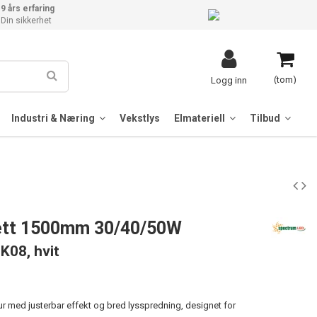
9 års erfaring
Din sikkerhet
(tom)
Logg inn
Industri & Næring
Vekstlys
Elmateriell
Tilbud
tett 1500mm 30/40/50W
IK08, hvit
ur med justerbar effekt og bred lysspredning, designet for