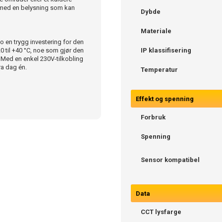
rmed en belysning som kan
Dybde
Materiale
io en trygg investering for den
20 til +40 °C, noe som gjør den
IP klassifisering
Med en enkel 230V-tilkobling
ra dag én.
Temperatur
Effekt og spenning
Forbruk
Spenning
Sensor kompatibel
Data
CCT lysfarge