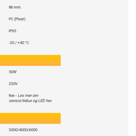
86 mm.
PC (Plast)
IP65
-20 / +40 °C
50W
230V
Nei -
Les mer om
sensor/tidsur og LED her.
3000/4000/6000