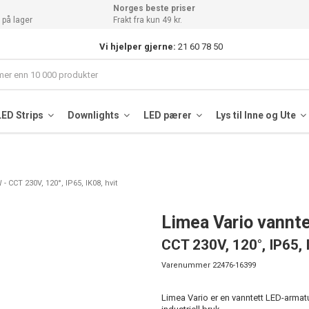
Norges beste priser
 på lager
Frakt fra kun 49 kr.
Vi hjelper gjerne:
21 60 78 50
LED Strips
Downlights
LED pærer
Lys til Inne og Ute
 CCT 230V, 120°, IP65, IK08, hvit
Limea Vario vann
CCT 230V, 120°, IP65, 
Varenummer
22476-16399
Limea Vario er en vanntett LED-armat