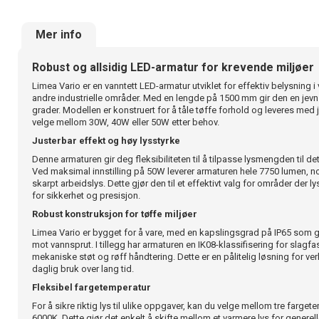
Mer info
Robust og allsidig LED-armatur for krevende miljøer
Limea Vario er en vanntett LED-armatur utviklet for effektiv belysning i
andre industrielle områder. Med en lengde på 1500 mm gir den en jev
grader. Modellen er konstruert for å tåle tøffe forhold og leveres med j
velge mellom 30W, 40W eller 50W etter behov.
Justerbar effekt og høy lysstyrke
Denne armaturen gir deg fleksibiliteten til å tilpasse lysmengden til d
Ved maksimal innstilling på 50W leverer armaturen hele 7750 lumen, n
skarpt arbeidslys. Dette gjør den til et effektivt valg for områder der l
for sikkerhet og presisjon.
Robust konstruksjon for tøffe miljøer
Limea Vario er bygget for å vare, med en kapslingsgrad på IP65 som g
mot vannsprut. I tillegg har armaturen en IK08-klassifisering for slagfa
mekaniske støt og røff håndtering. Dette er en pålitelig løsning for ver
daglig bruk over lang tid.
Fleksibel fargetemperatur
For å sikre riktig lys til ulike oppgaver, kan du velge mellom tre farget
6000K. Dette gjør det enkelt å skifte mellom et varmere lys for generell