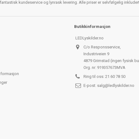
antastisk kundeservice og lynrask levering. Alle priser er selvfølgelig inklude
Butikkinformasjon
LEDLyskilder.no
C/o Responsservice,
Industriveien 9
4879 Grimstad (ingen fysisk bu
Org. nr: 919357673MVA
nformasjon
Ring til oss:
21 60 78 50
nger
E-post:
salg@ledlyskilder.no