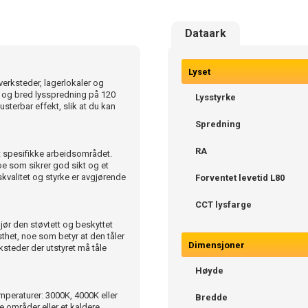
Dataark
Lyset
 verksteder, lagerlokaler og
n og bred lysspredning på 120
Lysstyrke
usterbar effekt, slik at du kan
Spredning
RA
et spesifikke arbeidsområdet.
oe som sikrer god sikt og et
yskvalitet og styrke er avgjørende
Forventet levetid L80
CCT lysfarge
jør den støvtett og beskyttet
sthet, noe som betyr at den tåler
Dimensjoner
ksteder der utstyret må tåle
Høyde
emperaturer: 3000K, 4000K eller
Bredde
e områder eller et kaldere