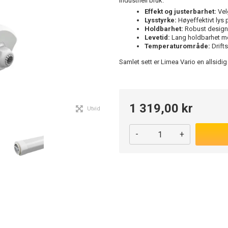
industriell bruk.
Effekt og justerbarhet:
Vel
Lysstyrke:
Høyeffektivt lys
Holdbarhet:
Robust design 
Levetid:
Lang holdbarhet med
Temperaturområde:
Drifts
Samlet sett er Limea Vario en allsidig
1 319,00 kr
Utvid
-
+