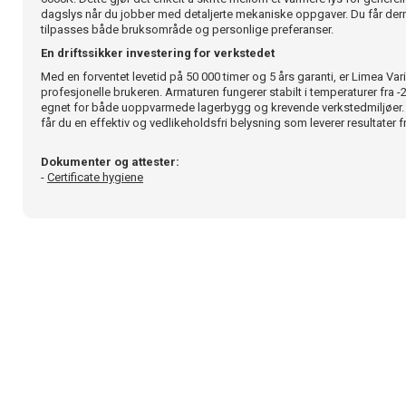
dagslys når du jobber med detaljerte mekaniske oppgaver. Du får de
tilpasses både bruksområde og personlige preferanser.
En driftssikker investering for verkstedet
Med en forventet levetid på 50 000 timer og 5 års garanti, er Limea Var
profesjonelle brukeren. Armaturen fungerer stabilt i temperaturer fra -
egnet for både uoppvarmede lagerbygg og krevende verkstedmiljøer. 
får du en effektiv og vedlikeholdsfri belysning som leverer resultater f
Dokumenter og attester:
-
Certificate hygiene