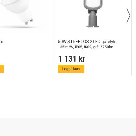
re
50W STREETOS 2 LED gatelykt
135lm/W, IP65, IK09, grå, 6750lm
1 131 kr
Legg i kurv