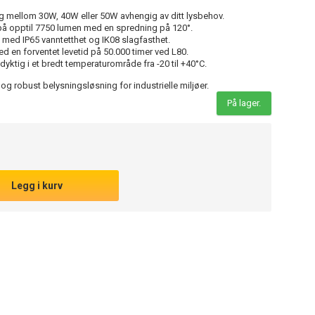
g mellom 30W, 40W eller 50W avhengig av ditt lysbehov.
 på opptil 7750 lumen med en spredning på 120°.
med IP65 vanntetthet og IK08 slagfasthet.
 en forventet levetid på 50.000 timer ved L80.
dyktig i et bredt temperaturområde fra -20 til +40°C.
 og robust belysningsløsning for industrielle miljøer.
På lager.
Legg i kurv