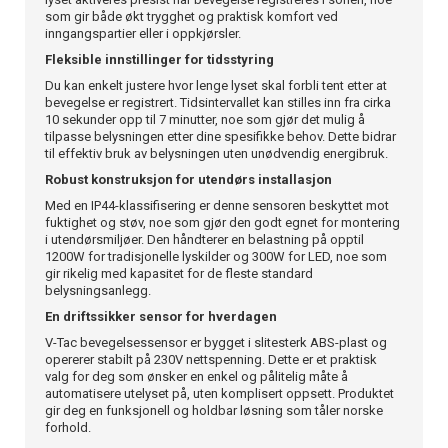
som gir både økt trygghet og praktisk komfort ved
inngangspartier eller i oppkjørsler.
Fleksible innstillinger for tidsstyring
Du kan enkelt justere hvor lenge lyset skal forbli tent etter at
bevegelse er registrert. Tidsintervallet kan stilles inn fra cirka
10 sekunder opp til 7 minutter, noe som gjør det mulig å
tilpasse belysningen etter dine spesifikke behov. Dette bidrar
til effektiv bruk av belysningen uten unødvendig energibruk.
Robust konstruksjon for utendørs installasjon
Med en IP44-klassifisering er denne sensoren beskyttet mot
fuktighet og støv, noe som gjør den godt egnet for montering
i utendørsmiljøer. Den håndterer en belastning på opptil
1200W for tradisjonelle lyskilder og 300W for LED, noe som
gir rikelig med kapasitet for de fleste standard
belysningsanlegg.
En driftssikker sensor for hverdagen
V-Tac bevegelsessensor er bygget i slitesterk ABS-plast og
opererer stabilt på 230V nettspenning. Dette er et praktisk
valg for deg som ønsker en enkel og pålitelig måte å
automatisere utelyset på, uten komplisert oppsett. Produktet
gir deg en funksjonell og holdbar løsning som tåler norske
forhold.