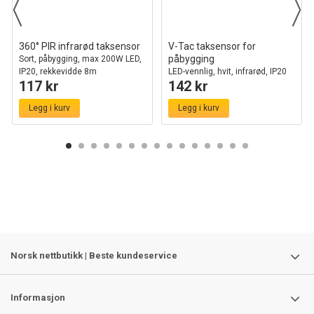
360° PIR infrarød taksensor
V-Tac taksensor for
påbygging
Sort, påbygging, max 200W LED,
IP20, rekkevidde 8m
LED-vennlig, hvit, infrarød, IP20
117 kr
142 kr
innendørs
Legg i kurv
Legg i kurv
Norsk nettbutikk | Beste kundeservice
Informasjon