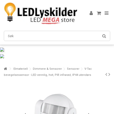
Elmateriell
Dimmere & Sensorer
Sensorer
V-Tac
bevegelsessensor - LED vennlig, hvit, PIR infrarød, IP44 utendørs