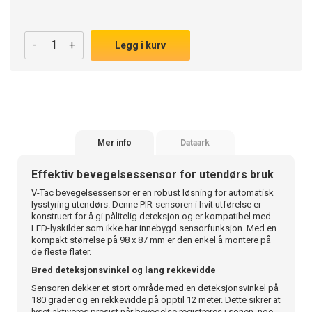
-
+
Legg i kurv
Mer info
Dataark
Effektiv bevegelsessensor for utendørs bruk
V-Tac bevegelsessensor er en robust løsning for automatisk
lysstyring utendørs. Denne PIR-sensoren i hvit utførelse er
konstruert for å gi pålitelig deteksjon og er kompatibel med
LED-lyskilder som ikke har innebygd sensorfunksjon. Med en
kompakt størrelse på 98 x 87 mm er den enkel å montere på
de fleste flater.
Bred deteksjonsvinkel og lang rekkevidde
Sensoren dekker et stort område med en deteksjonsvinkel på
180 grader og en rekkevidde på opptil 12 meter. Dette sikrer at
lyset aktiveres presist når bevegelse registreres i sonen, noe