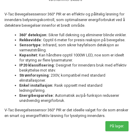
V-Tac Bevegelsessensor 360° PIR er en effektiv og pålitelig løsning for
innendørs belysningskontroll, som optimaliserer energiforbruket ved å
detektere bevegelser innenfor et bredt område.
360° deteksjon:
Sikrer full dekning og eliminerer blinde vinkler.
Rekkevidde:
Opptil 6 meter for presis reaksjon på bevegelse.
Sensortype:
Infrarød, som sikrer høyfølsom deteksjon av
varmeutstråling.
Kapasitet:
Kan håndtere opptil 1000W LED, noe som er ideelt
for styring av flere lysarmaturer.
IP20 klassifisering:
Designet for innendørs bruk med effektiv
beskyttelse mot støv.
Strømforsyning:
230V, kompatibel med standard
elinstallasjoner.
Enkel installasjon:
Rask oppsett med standard
ledningsføring.
Energibesparelse:
Automatisk av/på-funksjon reduserer
unødvendig energiforbruk.
V-Tac Bevegelsessensor 360° PIR er det ideelle valget for de som ønsker
en smart og energieffektiv løsning for lysstyring innendørs.
På lager.