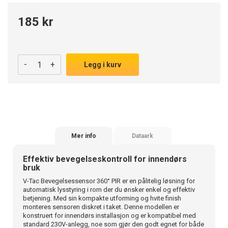
185 kr
-
+
Legg i kurv
Mer info
Dataark
Effektiv bevegelseskontroll for innendørs
bruk
V-Tac Bevegelsessensor 360° PIR er en pålitelig løsning for
automatisk lysstyring i rom der du ønsker enkel og effektiv
betjening. Med sin kompakte utforming og hvite finish
monteres sensoren diskret i taket. Denne modellen er
konstruert for innendørs installasjon og er kompatibel med
standard 230V-anlegg, noe som gjør den godt egnet for både