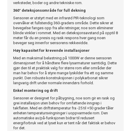
verksteder, boder og andre tekniske rom.
360° deteksjonsområde for full dekning
Sensoren er utstyrt med en infrarød PIR-teknologi som
overvåker et fullstendig 360-graders område. Dette sikrer at
bevegelse fanges opp fra alle retninger, noe som eliminerer
blinde vinkler i rommet. Med en deteksjonsavstand på opptil 8
meter får du en presis og rask respons hver gang noen
beveger seg innenfor sensorens rekkevidde.
Høy kapasitet for krevende installasjoner
Med en maksimal belastning på 1000W er denne sensoren
dimensjonert for å håndtere flere lysarmaturer samtidig. Dette
gjør den til et praktisk valg for større rom eller områder der
man har behov for å styre mange lyskilder fra ett og samme
punkt. Den robuste konstruksjonen i polykarbonat sikrer
langvarig drift under normale innendørs forhold.
Enkel montering og drift
Sensoren er designet for påbygning, noe som gir en rask og
grei installasjon uten behov for omfattende inngrep i
takflaten. Med en driftstemperatur fra -25 til +50 grader tåler
enheten temperatursvingninger i uoppvarmede rom. Den
automatiske av/på-funksjonen bidrar til redusert
energiforbruk ved at lyset kun er tent når det faktisk er behov
for det.