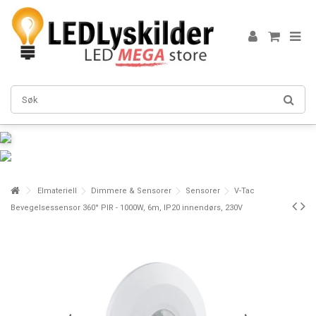
Elmateriell
Dimmere & Sensorer
Sensorer
V-Tac
Bevegelsessensor 360° PIR - 1000W, 6m, IP20 innendørs, 230V