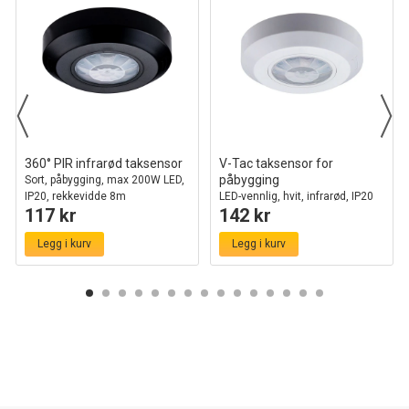
360° PIR infrarød taksensor
V-Tac taksensor for
påbygging
Sort, påbygging, max 200W LED,
IP20, rekkevidde 8m
LED-vennlig, hvit, infrarød, IP20
117 kr
142 kr
innendørs
Legg i kurv
Legg i kurv