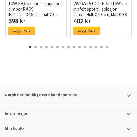
10W Ø8,5cm innfellingsspot
7W RA96 CCT + DimToWarm
dimbar RA99
innfelt spot til isolasjon
IP54, hull: Ø7,5 cm, mål: Ø8,5
dimbar, Hull: Ø6,8 cm, Mål: Ø9,3
398 kr
402 kr
cm, hvit kant
cm
Legg i kurv
Legg i kurv
Norsk nettbutikk | Beste kundeservice
Informasjon
Min konto