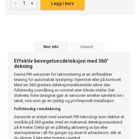
-
+
Legg i kurv
Mer info
Dataark
Effektiv bevegelsesdeteksjon med 360°
dekning
Denne PIR-sensoren for takmontering er en driftssikker
løsning for automatisk lysstyring i hjemmet eller på kontoret.
Med sin 360-graders deteksjonsrekkevidde sikrer den
fullstendig overvåking av rommet uten blinde vinkler. Det
diskrete, hvite designet gjør at sensoren smelter sømløst inn i
taket, noe som gir en ryddig og profesjonell installasjon.
Fullstendig romdekning
Sensoren er utstyrt med avansert PIR-teknologi som dekker et
område på 360 grader, med en maksimal deteksjonsavstand
på 8 meter. Dette gir en pålitelig aktivering av lys eller
alarmsystemer i alt fra ganger og stuer til arbeidsrom, slik at
du slipper å lete etter brytere i mørket.