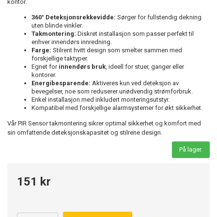
kontor.
360° Deteksjonsrekkevidde:
Sørger for fullstendig dekning
uten blinde vinkler.
Takmontering:
Diskret installasjon som passer perfekt til
enhver innendørs innredning.
Farge:
Stilrent hvitt design som smelter sammen med
forskjellige taktyper.
Egnet for
innendørs bruk
, ideell for stuer, ganger eller
kontorer.
Energibesparende:
Aktiveres kun ved deteksjon av
bevegelser, noe som reduserer unødvendig strømforbruk.
Enkel installasjon med inkludert monteringsutstyr.
Kompatibel med forskjellige alarmsystemer for økt sikkerhet.
Vår PIR Sensor takmontering sikrer optimal sikkerhet og komfort med
sin omfattende deteksjonskapasitet og stilrene design.
På lager.
151 kr