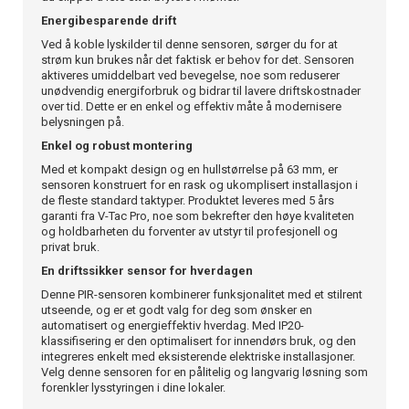
Energibesparende drift
Ved å koble lyskilder til denne sensoren, sørger du for at
strøm kun brukes når det faktisk er behov for det. Sensoren
aktiveres umiddelbart ved bevegelse, noe som reduserer
unødvendig energiforbruk og bidrar til lavere driftskostnader
over tid. Dette er en enkel og effektiv måte å modernisere
belysningen på.
Enkel og robust montering
Med et kompakt design og en hullstørrelse på 63 mm, er
sensoren konstruert for en rask og ukomplisert installasjon i
de fleste standard taktyper. Produktet leveres med 5 års
garanti fra V-Tac Pro, noe som bekrefter den høye kvaliteten
og holdbarheten du forventer av utstyr til profesjonell og
privat bruk.
En driftssikker sensor for hverdagen
Denne PIR-sensoren kombinerer funksjonalitet med et stilrent
utseende, og er et godt valg for deg som ønsker en
automatisert og energieffektiv hverdag. Med IP20-
klassifisering er den optimalisert for innendørs bruk, og den
integreres enkelt med eksisterende elektriske installasjoner.
Velg denne sensoren for en pålitelig og langvarig løsning som
forenkler lysstyringen i dine lokaler.