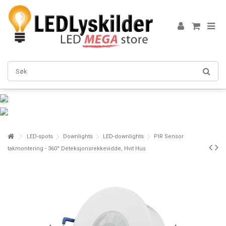
LED-spots
Downlights
LED-downlights
PIR Sensor
takmontering - 360° Deteksjonsrekkevidde, Hvit Hus