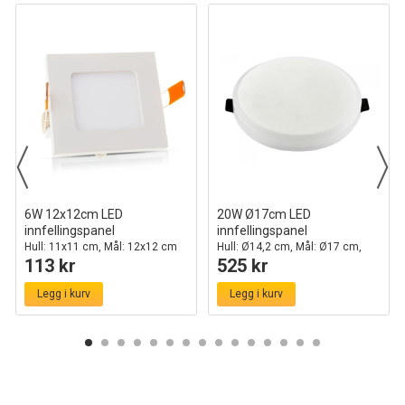
6W 12x12cm LED
20W Ø17cm LED
innfellingspanel
innfellingspanel
Hull: 11x11 cm, Mål: 12x12 cm
Hull: Ø14,2 cm, Mål: Ø17 cm,
113 kr
525 kr
Samsung LED-chip
Legg i kurv
Legg i kurv