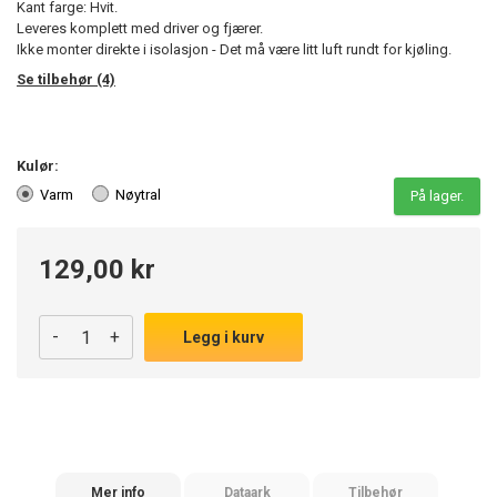
Kant farge: Hvit.
Leveres komplett med driver og fjærer.
Ikke monter direkte i isolasjon - Det må være litt luft rundt for kjøling.
Se tilbehør (4)
Kulør:
Varm
Nøytral
På lager.
129,00 kr
-
+
Legg i kurv
Mer info
Dataark
Tilbehør