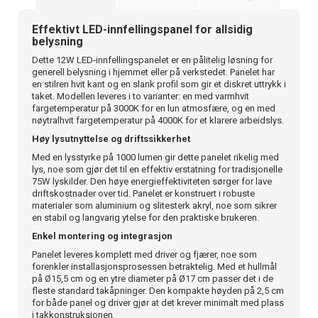
Effektivt LED-innfellingspanel for allsidig
belysning
Dette 12W LED-innfellingspanelet er en pålitelig løsning for
generell belysning i hjemmet eller på verkstedet. Panelet har
en stilren hvit kant og en slank profil som gir et diskret uttrykk i
taket. Modellen leveres i to varianter: en med varmhvit
fargetemperatur på 3000K for en lun atmosfære, og en med
nøytralhvit fargetemperatur på 4000K for et klarere arbeidslys.
Høy lysutnyttelse og driftssikkerhet
Med en lysstyrke på 1000 lumen gir dette panelet rikelig med
lys, noe som gjør det til en effektiv erstatning for tradisjonelle
75W lyskilder. Den høye energieffektiviteten sørger for lave
driftskostnader over tid. Panelet er konstruert i robuste
materialer som aluminium og slitesterk akryl, noe som sikrer
en stabil og langvarig ytelse for den praktiske brukeren.
Enkel montering og integrasjon
Panelet leveres komplett med driver og fjærer, noe som
forenkler installasjonsprosessen betraktelig. Med et hullmål
på Ø15,5 cm og en ytre diameter på Ø17 cm passer det i de
fleste standard takåpninger. Den kompakte høyden på 2,5 cm
for både panel og driver gjør at det krever minimalt med plass
i takkonstruksjonen.