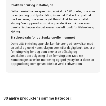
Praktisk bruk og installasjon
Dette panelet har en spredningsvinkel på 120 grader, noe som
gir en jevn og god lysfordeling i rommet. Det er kompatibelt
med sensorer, noe som gir økt fleksibilitet for automatisk
styring. Vær oppmerksom på at panelet ikke må monteres
direkte i isolasjon, da det krever noe luft rundt for tilstrekkelig
kjøling.
Et robust valg for det funksjonelle hjemmet
Dette LED-innfellingspanelet kombinerer god lyskvalitet med
en enkel og solid konstruksjon som tåler daglig bruk. Det er et
fornuftig valg for deg som ønsker en pålitelig og
vedlikeholdsfri belysning til en fornuftig pris. Med sin
kombinasjon av enkel montering og god lysstyrke er dette en
oppgradering som gir umiddelbar verdi i ethvert rom.
30 andre produkter i samme kategori: