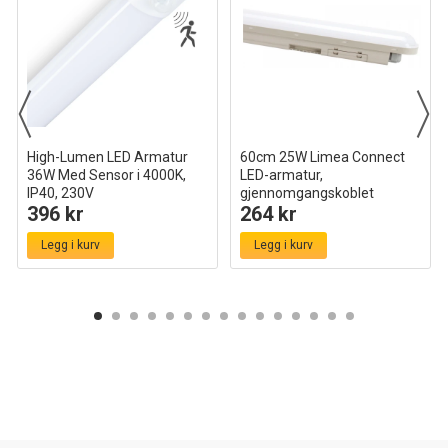
armaturet når du trenger en stabil og effektiv lyskilde som
tåler bruk i hverdagen.
High-Lumen LED Armatur
60cm 25W Limea Connect
36W Med Sensor i 4000K,
LED-armatur,
IP40, 230V
gjennomgangskoblet
396 kr
264 kr
120cm
160 lm/W, IP65 vanntett
Legg i kurv
Legg i kurv