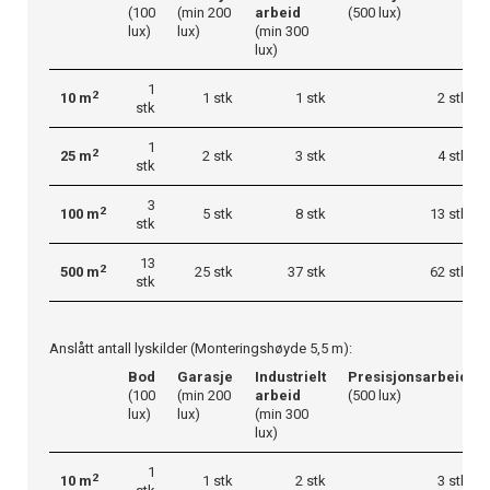
(100
(min 200
arbeid
(500 lux)
lux)
lux)
(min 300
lux)
1
2
10 m
1 stk
1 stk
2 stk
stk
1
2
25 m
2 stk
3 stk
4 stk
stk
3
2
100 m
5 stk
8 stk
13 stk
stk
13
2
500 m
25 stk
37 stk
62 stk
stk
Anslått antall lyskilder (Monteringshøyde 5,5 m):
Bod
Garasje
Industrielt
Presisjonsarbeid
(100
(min 200
arbeid
(500 lux)
lux)
lux)
(min 300
lux)
1
2
10 m
1 stk
2 stk
3 stk