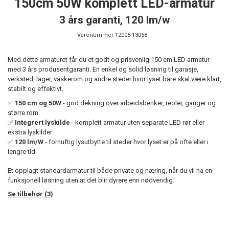
150cm 50W komplett LED-armatur
3 års garanti, 120 lm/w
Varenummer
12005-13058
Med dette armaturet får du et godt og prisvenlig 150 cm LED armatur
med 3 års produsentgaranti. En enkel og solid løsning til garasje,
verksted, lager, vaskerom og andre steder hvor lyset bare skal være klart,
stabilt og effektivt.
✅
150 cm og 50W
- god dekning over arbeidsbenker, reoler, ganger og
større rom
✅
Integrert lyskilde
- komplett armatur uten separate LED rør eller
ekstra lyskilder
✅
120 lm/W
- fornuftig lysutbytte til steder hvor lyset er på ofte eller i
lengre tid
Et opplagt standardarmatur til både private og næring, når du vil ha en
funksjonell løsning uten at det blir dyrere enn nødvendig.
Se tilbehør (3)