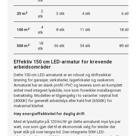
stk
2
2
25 m
3 stk
4 stk
6 stk
stk
4
2
100 m
8 stk
11 stk
18 stk
stk
18
2
500 m
36 stk
54 stk
89 stk
stk
Effektiv 150 cm LED-armatur for krevende
arbeidsområder
Dette 150 cm LED-armaturet er en robust og driftssikker
løsning for garasjer, verksteder, lagerlokaler og vaskerom.
Armaturet har en slank profil i PVC og leveres som en komplett
enhet med integrert lyskilde, noe som forenkler installasjonen
betraktelig. Modellen er tilgjengelig i to varianter: nøytral hvit
(4000K) for generelt arbeidslys eller kald hvit (6500K) for
maksimal klarhet.
Høy energieffektivitet for daglig drift
Med et lysutbytte på 120 lm/W gir dette armaturet mye lys per
watt, noe som gjør det til et økonomisk valg for steder der
lyset står på over lengre tid. Den integrerte 50W LED-