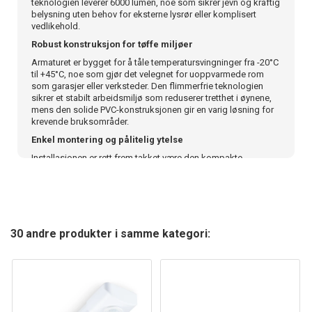
teknologien leverer 6000 lumen, noe som sikrer jevn og kraftig
belysning uten behov for eksterne lysrør eller komplisert
vedlikehold.
Robust konstruksjon for tøffe miljøer
Armaturet er bygget for å tåle temperatursvingninger fra -20°C
til +45°C, noe som gjør det velegnet for uoppvarmede rom
som garasjer eller verksteder. Den flimmerfrie teknologien
sikrer et stabilt arbeidsmiljø som reduserer tretthet i øynene,
mens den solide PVC-konstruksjonen gir en varig løsning for
krevende bruksområder.
Enkel montering og pålitelig ytelse
Installasjonen er rett frem takket være den kompakte
utformingen på 1500 x 75 x 24 mm. Armaturet kobles direkte
til 230V og krever minimalt med plass, noe som gjør det ideelt
for montering i tak eller på vegg der takhøyden er begrenset.
Den medfølgende 3-års garantien gir ekstra trygghet for at
utstyret holder mål over tid.
30 andre produkter i samme kategori:
En funksjonell løsning for profesjonelle og
hobbybrukere
Dette armaturet kombinerer god lysspredning på 120 grader
med en pålitelig driftsprofil. Med isolasjonsklasse II og en
forventet levetid på 25 000 timer, får du et produkt som leverer
jevn belysning uten unødvendig kompleksitet. Velg dette