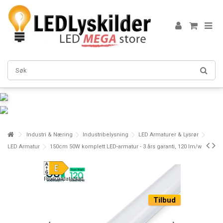
Industri & Næring
Industribelysning
LED Armaturer & Lysrør
LED Armatur
150cm 50W komplett LED-armatur - 3 års garanti, 120 lm/w
Produktdatablad
Tilbud