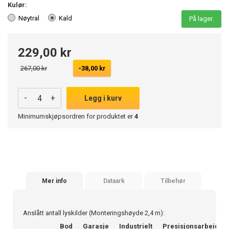
Kulør:
Nøytral
Kald
På lager.
229,00 kr
267,00 kr
-38,00 kr
-
+
Legg i kurv
Minimumskjøpsordren for produktet er
4
Mer info
Dataark
Tilbehør
Anslått antall lyskilder (Monteringshøyde 2,4 m):
Bod
Garasje
Industrielt
Presisjonsarbeid