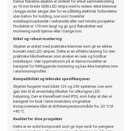
Denne fleksible skjøten er utviklet for enkel sammenkobling
av 10 mm brede 5050 LED-strips med to ledere. Med klemmer
i begge ender sørger den for en pålitelig elektrisk forbindelse
uten behov for lodding, noe som forenkler
installasjonsarbeidet i verkstedet eller ved mindre prosjekter.
Produktet er 170 mm langt og gir god fleksibilitet ved
montering rundt hjørner eller i trange rom.
Enkel og robust montering
Skjøten er utstyrt med praktiske klemmer som gir en sikker
kontakt med LED-stripen. Dette er en effektiv løsning for den
praktiske håndverkeren som ønsker en rask og holdbar
installasjon. Vær oppmerksom på at denne modellen er
beregnet for frittliggende montering og kan ikke benyttes inne
i aluminiumsprofiler.
Kompatibilitet og tekniske spesifikasjoner
Skjøten fungerer med både 12V og 24V systemer, noe som
gjør den til et anvendelig tilbehør for ulike typer LED-
belysning. Den er klassifisert med IP20, som betyr at den er
beregnet for bruk i tørre innendørs omgivelser.
Komponentene tåler et driftstemperaturområde fra -20 °C til
+45 °C.
Kvalitet for dine prosjekter
Dette er en solid komponent som gir mye verdi for pengene