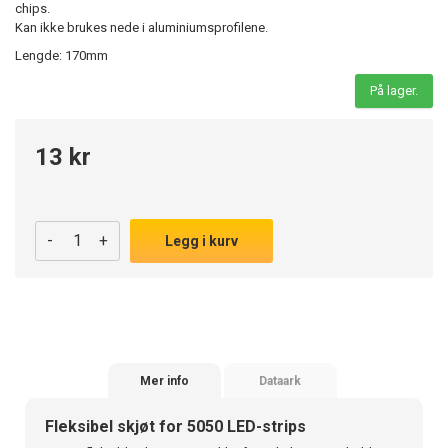
chips.
Kan ikke brukes nede i aluminiumsprofilene.
Lengde: 170mm
På lager.
13 kr
-
+
Legg i kurv
Mer info
Dataark
Fleksibel skjøt for 5050 LED-strips