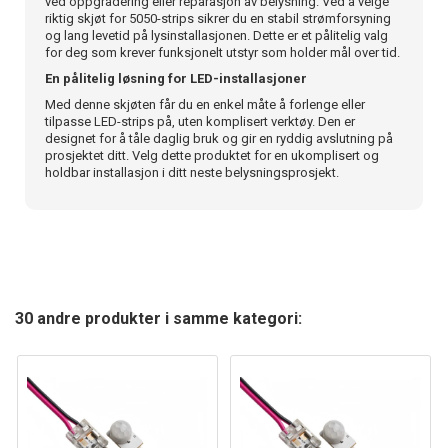
ved oppgradering eller reparasjon av belysning. Ved å velge
riktig skjøt for 5050-strips sikrer du en stabil strømforsyning
og lang levetid på lysinstallasjonen. Dette er et pålitelig valg
for deg som krever funksjonelt utstyr som holder mål over tid.
En pålitelig løsning for LED-installasjoner
Med denne skjøten får du en enkel måte å forlenge eller
tilpasse LED-strips på, uten komplisert verktøy. Den er
designet for å tåle daglig bruk og gir en ryddig avslutning på
prosjektet ditt. Velg dette produktet for en ukomplisert og
holdbar installasjon i ditt neste belysningsprosjekt.
30 andre produkter i samme kategori: