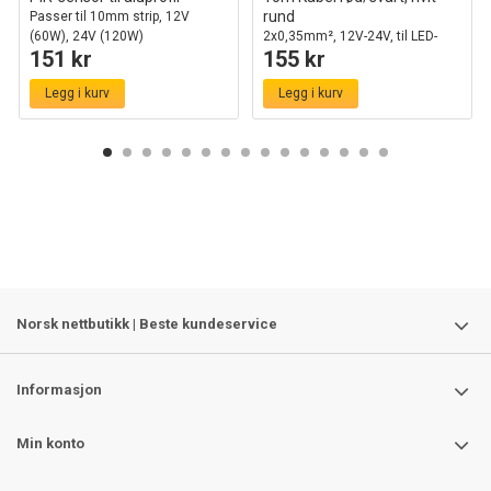
rund
Passer til 10mm strip, 12V
(60W), 24V (120W)
2x0,35mm², 12V-24V, til LED-
151 kr
155 kr
strip
Legg i kurv
Legg i kurv
Norsk nettbutikk | Beste kundeservice
Informasjon
Min konto