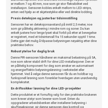
er mellom 7 og 40 mm, noe som gir stor fleksibilitet ved
installasjon. Sensoren kobles enkelt mellom to LED-strips,
enten ved hjelp av et skjøtestykke eller ved direkte lodding.
Presis deteksjon og justerbar tidsinnstilling
Sensoren har en deteksjonsavstand på inntil 2,5 meter, noe
som gir pålitelig aktivering i mindre rom og soner. Du kan
enkelt justere hvor lenge lyset skal forbli på etter at bevegelse
er registrert, med et tidsintervall fra 15 sekunder opptil 1 time.
Dette gjør det mulig å tilpasse belysningen nøyaktig etter dine
praktiske behov.
Robust ytelse for daglig bruk
Denne PIR-sensoren håndterer en maksimal belastning på 5A,
noe som sikrer stabil drift for dine LED-installasjoner. Den er
en pålitelig komponent for deg som ønsker en automatisert
og energieffektiv belysningsløsning i verkstedet eller
hjemmet. Ved å velge denne sensoren får du en holdbar og
funksjonell løsning som forenkler hverdagen uten unødvendig
kompleksitet.
En driftssikker løsning for dine LED-prosjekter
Dette produktet er et fornuftig valg for den praktiske brukeren
som krever utstyr som leverer som lovet. Enten du
oppgraderer arbeidsbenken eller installerer belysning i
skuffeseksjoner, gir denne sensoren deg kontroll og