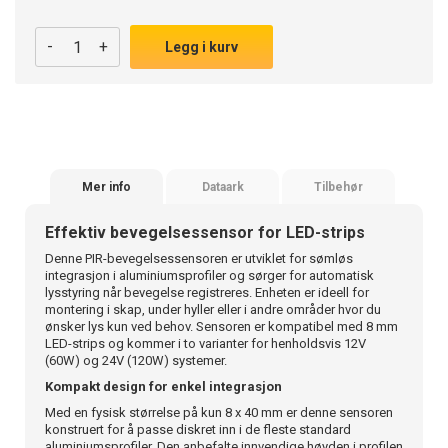
-
+
Legg i kurv
Mer info
Dataark
Tilbehør
Effektiv bevegelsessensor for LED-strips
Denne PIR-bevegelsessensoren er utviklet for sømløs
integrasjon i aluminiumsprofiler og sørger for automatisk
lysstyring når bevegelse registreres. Enheten er ideell for
montering i skap, under hyller eller i andre områder hvor du
ønsker lys kun ved behov. Sensoren er kompatibel med 8 mm
LED-strips og kommer i to varianter for henholdsvis 12V
(60W) og 24V (120W) systemer.
Kompakt design for enkel integrasjon
Med en fysisk størrelse på kun 8 x 40 mm er denne sensoren
konstruert for å passe diskret inn i de fleste standard
aluminiumsprofiler. Den anbefalte innvendige høyden i profilen