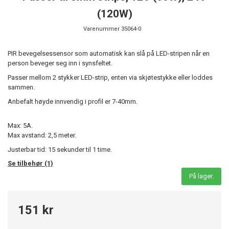
(120W)
Varenummer
35064-0
PIR bevegelsessensor som automatisk kan slå på LED-stripen
når en
person beveger seg inn i synsfeltet.
Passer mellom 2 stykker LED-strip, enten via skjøtestykke eller loddes
sammen.
Anbefalt h
øyde innvendig i profil er 7-40mm.
Max: 5A.
Max avstand: 2,5 meter.
Justerbar tid: 15 sekunder til 1 time.
Se tilbehør (1)
På lager.
151 kr