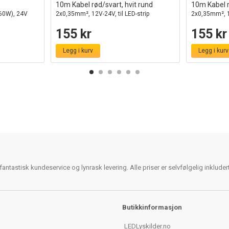
10m Kabel rød/svart, hvit rund
10m Kabel r
(60W), 24V
2x0,35mm², 12V-24V, til LED-strip
2x0,35mm², 12
155 kr
155 kr
Legg i kurv
Legg i kurv
antastisk kundeservice og lynrask levering. Alle priser er selvfølgelig inklude
Butikkinformasjon
LEDLyskilder.no