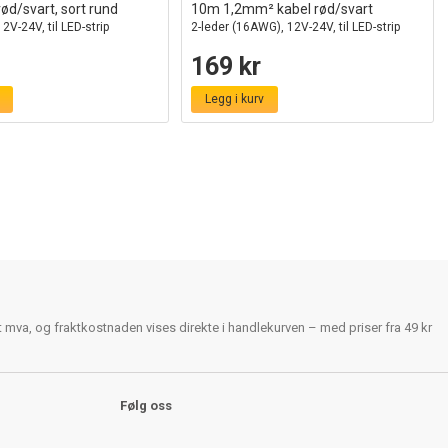
ød/svart, sort rund
10m 1,2mm² kabel rød/svart
V-24V, til LED-strip
2-leder (16AWG), 12V-24V, til LED-strip
169 kr
Legg i kurv
rt mva, og fraktkostnaden vises direkte i handlekurven – med priser fra 49 kr
Følg oss