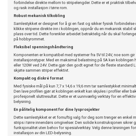
forbindelse direkte mellom to stripelengder. Dette er et praktisk tilb
og rask installasjon i tørre rom.
Robust mekanisk tilkobling
Samlestykket er designet for å gi en fast og sikker fysisk forbindelse
klikke stripene direkte inn i koblingen, oppnår du en mekanisk stabil 
plass over tid. Dette forenkler arbeidet betraktelig når du skal forlenge
på hobbyrommet.
Fleksibel spenningshåndtering
Komponenten er kompatibel med systemer fra 5V til 24V, noe som gir sto
installasjonstyper. Med en maksimal belastning på 5A kan koblingen 
eller 120W ved 24V. Dette gjør den godt egnet for de fleste standard 
skjøte sammen striper effektivt.
Kompakt og diskré format
Med fysiske mål på kun 7,7 x 14,6 x 19,6 mm tar samlestykket minimalt 
Den lave profilen gjør at koblingen enkelt kan skjules i profiler eller bak
profesjonelt sluttresultat. Dette er et uunnværlig verktøy for en effekt
belysning.
En pålitelig komponent for dine lysprosjekter
Dette samlestykket er et fornuftig valg for deg som trenger en enkel
strips i tørre innendørs omgivelser. Den solide konstruksjonen sikrer 
funksjonalitet uten behov for spesialverktøy. Velg denne løsningen for
installasjon av din LED-belysning.