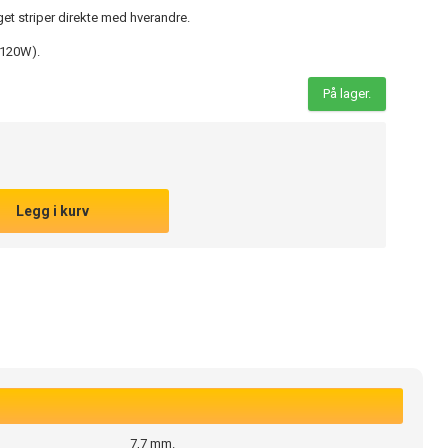
get striper direkte med hverandre.
(120W).
På lager.
Legg i kurv
7,7 mm.