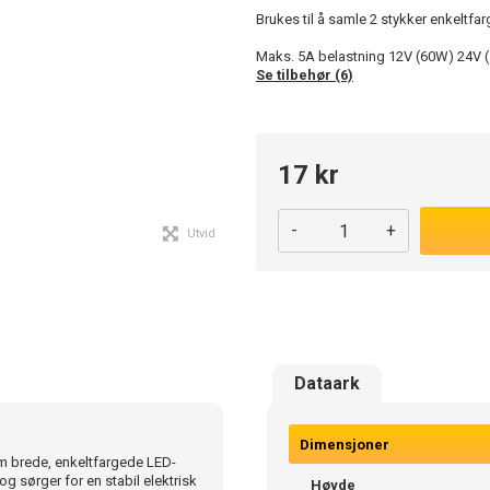
Brukes til å samle 2 stykker enkeltfar
Maks. 5A belastning 12V (60W) 24V 
Se tilbehør (6)
17 kr
-
+
Utvid
Dataark
Dimensjoner
mm brede, enkeltfargede LED-
og sørger for en stabil elektrisk
Høyde