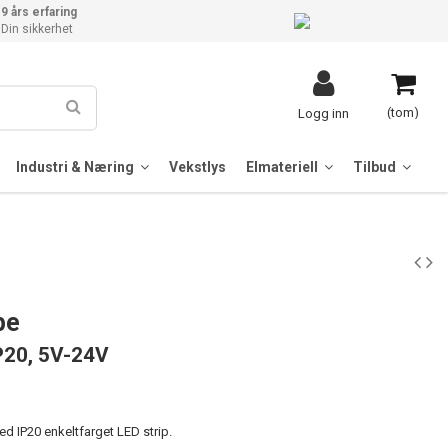
9 års erfaring
Din sikkerhet
(tom)
Logg inn
Industri & Næring
Vekstlys
Elmateriell
Tilbud
pe
P20, 5V-24V
d IP20 enkeltfarget LED strip.