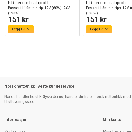
PIR-sensor til aluprofil
PIR-sensor til aluprofil
Passer til 10mm strip, 12V (60W), 24V
Passer til 8mm strips, 12V 
(120W)
(120W)
151 kr
151 kr
Legg i kurv
Legg i kurv
Norsk nettbutikk | Beste kundeservice
Når du handler hos LEDlyskilder.no, handler du fra en norsk nettbutikk med f
til utleveringssted.
Informasjon
Min konto
Kontakt oss
Mine bestillinger