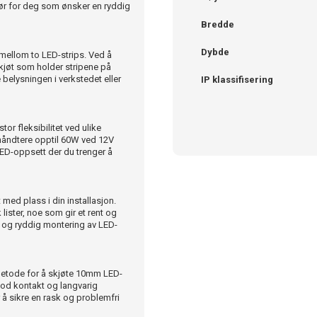
ehør for deg som ønsker en ryddig
Bredde
Dybde
 mellom to LED-strips. Ved å
skjøt som holder stripene på
 belysningen i verkstedet eller
IP klassifisering
r fleksibilitet ved ulike
håndtere opptil 60W ved 12V
LED-oppsett der du trenger å
med plass i din installasjon.
 lister, noe som gir et rent og
iv og ryddig montering av LED-
 metode for å skjøte 10mm LED-
god kontakt og langvarig
 å sikre en rask og problemfri