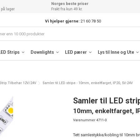
Norges beste priser
 på lager
Frakt fra kun 49 kr.
Vi hjelper gjerne:
21 60 78 50
LED Strips
Downlights
LED pærer
Lys til Inne og Ute
Strip Tilbehør 12V/24V
Samler til LED stripe - 10mm, enkeltfarget, IP20, 5V-24V
Samler til LED stri
10mm, enkeltfarget, I
Varenummer
4711-0
Tett samlestykke/kobling til 10mm bre