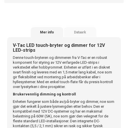
Mer info
Dataark
V-Tac LED touch-bryter og dimmer for 12V
LED-strips
Denne touch-bryteren og dimmeren fra V-Tac er en robust
komponent for styring av 12V enfargede LED-strips i
verkstedet eller hobbyrommet. Enheten er utført i en diskret
svart finish og leveres med en 1,5 meter lang kabel, noe som
gir fleksibilitet ved montering på arbeidsbenker eller i
hyllesystemer. Med en enkel touch-flate får du presis kontroll
over lysstyrken i dine prosjekter.
Brukervennlig dimming og kontroll
Enheten fungerer som både av/på-bryter og dimmer, noe som
gjør det enkelt å justere lysmengden etter behov. Den er
kompatibel med 12V DC-systemer og har en maksimal
belastning på 60W (5A), noe som gjør den velegnet for de
fleste standard LED-installasjoner. Den integrerte DC-
kontakten (5,5 / 2,1 mm) sikrer en rask og sikker fysisk