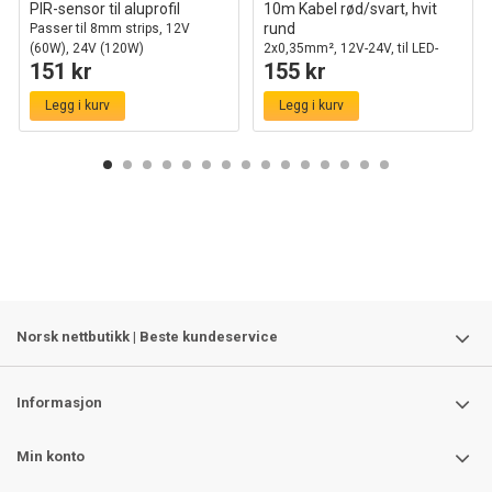
PIR-sensor til aluprofil
10m Kabel rød/svart, hvit
rund
Passer til 8mm strips, 12V
(60W), 24V (120W)
2x0,35mm², 12V-24V, til LED-
151 kr
155 kr
strip
Legg i kurv
Legg i kurv
Norsk nettbutikk | Beste kundeservice
Informasjon
Min konto