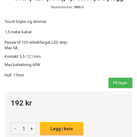
Varenummer
3886-0
Touch bryter og dimmer.
1,5 meter kabel.
Passer til 12V enkeltfarget LED strip.
Max 5A.
Kontakt 5,5 / 2,1 mm.
Max belastning 60W.
Hull: 17mm
På lager.
192 kr
-
+
Legg i kurv