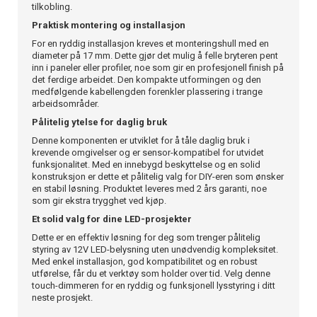
tilkobling.
Praktisk montering og installasjon
For en ryddig installasjon kreves et monteringshull med en
diameter på 17 mm. Dette gjør det mulig å felle bryteren pent
inn i paneler eller profiler, noe som gir en profesjonell finish på
det ferdige arbeidet. Den kompakte utformingen og den
medfølgende kabellengden forenkler plassering i trange
arbeidsområder.
Pålitelig ytelse for daglig bruk
Denne komponenten er utviklet for å tåle daglig bruk i
krevende omgivelser og er sensor-kompatibel for utvidet
funksjonalitet. Med en innebygd beskyttelse og en solid
konstruksjon er dette et pålitelig valg for DIY-eren som ønsker
en stabil løsning. Produktet leveres med 2 års garanti, noe
som gir ekstra trygghet ved kjøp.
Et solid valg for dine LED-prosjekter
Dette er en effektiv løsning for deg som trenger pålitelig
styring av 12V LED-belysning uten unødvendig kompleksitet.
Med enkel installasjon, god kompatibilitet og en robust
utførelse, får du et verktøy som holder over tid. Velg denne
touch-dimmeren for en ryddig og funksjonell lysstyring i ditt
neste prosjekt.