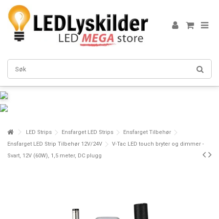
LED Strips
Ensfarget LED Strips
Ensfarget Tilbehør
Ensfarget LED Strip Tilbehør 12V/24V
V-Tac LED touch bryter og dimmer -
Svart, 12V (60W), 1,5 meter, DC plugg