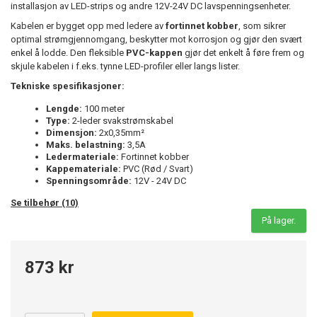
installasjon av LED-strips og andre 12V-24V DC lavspenningsenheter.
Kabelen er bygget opp med ledere av
fortinnet kobber
, som sikrer
optimal strømgjennomgang, beskytter mot korrosjon og gjør den svært
enkel å lodde. Den fleksible
PVC-kappen
gjør det enkelt å føre frem og
skjule kabelen i f.eks. tynne LED-profiler eller langs lister.
Tekniske spesifikasjoner:
Lengde:
100 meter
Type:
2-leder svakstrømskabel
Dimensjon:
2x0,35mm²
Maks. belastning:
3,5A
Ledermateriale:
Fortinnet kobber
Kappemateriale:
PVC (Rød / Svart)
Spenningsområde:
12V - 24V DC
Se tilbehør (10)
På lager.
873 kr