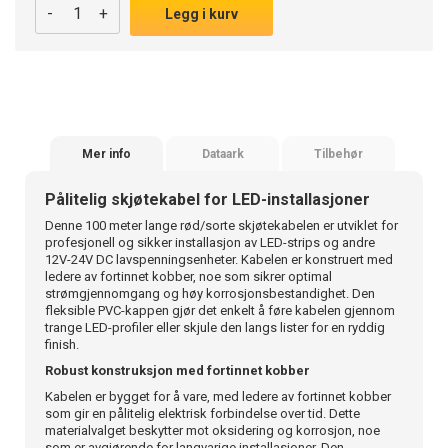
-
+
Legg i kurv
Mer info
Dataark
Tilbehør
Pålitelig skjøtekabel for LED-installasjoner
Denne 100 meter lange rød/sorte skjøtekabelen er utviklet for
profesjonell og sikker installasjon av LED-strips og andre
12V-24V DC lavspenningsenheter. Kabelen er konstruert med
ledere av fortinnet kobber, noe som sikrer optimal
strømgjennomgang og høy korrosjonsbestandighet. Den
fleksible PVC-kappen gjør det enkelt å føre kabelen gjennom
trange LED-profiler eller skjule den langs lister for en ryddig
finish.
Robust konstruksjon med fortinnet kobber
Kabelen er bygget for å vare, med ledere av fortinnet kobber
som gir en pålitelig elektrisk forbindelse over tid. Dette
materialvalget beskytter mot oksidering og korrosjon, noe
som er avgjørende for langvarige installasjoner. Den