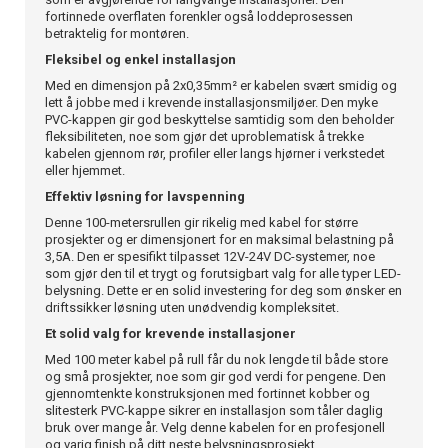
fortinnede overflaten forenkler også loddeprosessen
betraktelig for montøren.
Fleksibel og enkel installasjon
Med en dimensjon på 2x0,35mm² er kabelen svært smidig og
lett å jobbe med i krevende installasjonsmiljøer. Den myke
PVC-kappen gir god beskyttelse samtidig som den beholder
fleksibiliteten, noe som gjør det uproblematisk å trekke
kabelen gjennom rør, profiler eller langs hjørner i verkstedet
eller hjemmet.
Effektiv løsning for lavspenning
Denne 100-metersrullen gir rikelig med kabel for større
prosjekter og er dimensjonert for en maksimal belastning på
3,5A. Den er spesifikt tilpasset 12V-24V DC-systemer, noe
som gjør den til et trygt og forutsigbart valg for alle typer LED-
belysning. Dette er en solid investering for deg som ønsker en
driftssikker løsning uten unødvendig kompleksitet.
Et solid valg for krevende installasjoner
Med 100 meter kabel på rull får du nok lengde til både store
og små prosjekter, noe som gir god verdi for pengene. Den
gjennomtenkte konstruksjonen med fortinnet kobber og
slitesterk PVC-kappe sikrer en installasjon som tåler daglig
bruk over mange år. Velg denne kabelen for en profesjonell
og varig finish på ditt neste belysningsprosjekt.