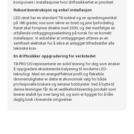
komponent i installasjoner hvor driftssikkerhet er prioritert.
Robust konstruksjon og enkel installasjon
LED-røret har en standard T8-sokkel og en spredningsvinkel
på 180 grader, noe som sikrer en bred og jevn lysfordeling.
Røret skal forsynes direkte med 230V, og det medfølger en
utfyllende ombyggingsveiledning på norsk for en korrekt
installasjon. Vi anbefaler at ombyggingen utføres av en
sertifisert elektriker for å sikre at anlegget tilfredsstiller alle
tekniske krav.
En driftssikker oppgradering for verkstedet
T8-PRO120 representerer en solid løsning for deg som ønsker
å oppgradere eksisterende belysning til moderne LED-
teknologi. Med sin energieffektive profil og fleksible
dimmemuligheter er dette et økonomisk valg for både
profesjonelle brukere og seriøse hobbyister. Ved å bytte til
denne løsningen får du et vedlikeholdsvennlig produkt som
leverer stabilt lys over lang tid, og som er bygget for å tåle
daglig bruk i krevende omgivelser.