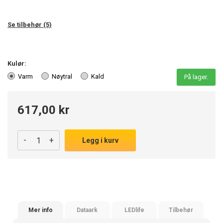
Se tilbehør (5)
Kulør:
Varm
Nøytral
Kald
På lager.
617,00 kr
-
+
Legg i kurv
Mer info
Dataark
LEDlife
Tilbehør