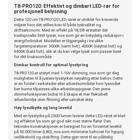
T8-PRO120: Effektivt og dimbart LED-rør for
profesjonell belysning
Dette 120 cm T8-PRO120 LED-røret er utviklet for krevende
miljøer hvor det stilles krav til både lyskvalitet og
driftsøkonomi. Med en effekt på 18,5W erstatter det
tradisjonelle 36W lysrør, noe som gir en betydelig reduksjon i
energiforbruket. Modellen er tilgjengelig i tre ulike
fargetemperaturer: 3000K (varm hvit), 4000K (nøytral hvit) og
6500K (kald hvit), slik at du kan velge lyset som passer best
for ditt bruksområde.
Dimbar kontroll for optimal lysstyring
T8-PRO120 er utstyrt med 1-10V dimming, noe som gir deg
muligheten til å justere lysstyrken nøyaktig etter behov. Dette
er en fordel i verksteder eller arbeidsområder hvor lysnivået
bør kunne tilpasses ulike arbeidsoppgaver. Den jevne
dimmefunksjonen bidrar til å skape et mer fleksibelt
arbeidsmiljø uten flimring eller uønsket støy.
Høy lysutbytte og lang levetid
Med en lysstyrke på 2500 lumen leverer dette LED-røret et klart
og effektivt lys som gir god sikt over større flater. Den
tekniske konstruksjonen er beregnet for en forventet levetid
på 50 000 timer (L80), noe som minimerer behovet for hyppig
vedlikehold og utskifting. Dette gjør røret til en pålitelig