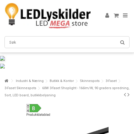
Industri & Næring
Butikk & Kontor
Skinnespots
3-Faset
3-Faset Skinnespots
60W 3-faset Shoplight - 166lm/W, 90 graders spredning,
Sort, LED board, butikkbelysning
Produktdatablad