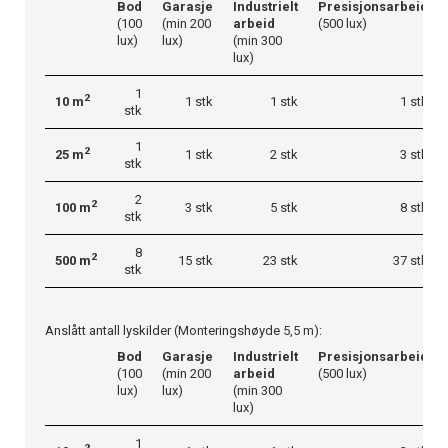
Bod
Garasje
Industrielt
Presisjonsarbeid
(100
(min 200
arbeid
(500 lux)
lux)
lux)
(min 300
lux)
1
2
10 m
1 stk
1 stk
1 stk
stk
1
2
25 m
1 stk
2 stk
3 stk
stk
2
2
100 m
3 stk
5 stk
8 stk
stk
8
2
500 m
15 stk
23 stk
37 stk
stk
Anslått antall lyskilder (Monteringshøyde 5,5 m):
Bod
Garasje
Industrielt
Presisjonsarbeid
(100
(min 200
arbeid
(500 lux)
lux)
lux)
(min 300
lux)
1
2