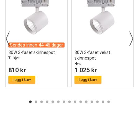
leverer hver dag. Velg en løsning som prioriterer funksjonalitet
og langvarig kvalitet.
Sendes innen 44-46 dager
30W 3-faset skinnespot
30W 3-faset vekst
skinnespot
Til kjøtt
Hvit
810 kr
1 025 kr
Legg i kurv
Legg i kurv