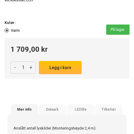
Kulør:
På lager.
Varm
1 709,00 kr
-
+
Legg i kurv
Mer info
Dataark
LEDlife
Tilbehør
Anslått antall lyskilder (Monteringshøyde 2,4 m):