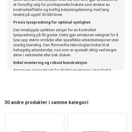
et fornuftig valg for profesjonelle brukere som ønsker en
kostnadseffektiv og kraftig belysningsløsning med lang
levetid på opptil 50 000 timer.
Presis lysspredning for optimal synlighet
Den innebygde optikken sørger for en kontrollert
lysspredning på 90 grader. Dette gjør armaturen velegnet for å
lyse opp større områder eller spesifikke arbeidsstasjoner uten
unødig blending. Den flimmerfrie teknologien bidrar til et
behagelig arbeidsmiljø, noe som er spesielt viktig ved lengre
økter i verkstedet eller bak disken.
Enkel montering og robust konstruksjon
Armaturen er konstruert for direkte montering i standard 3-
fasede strømskinner, noe som forenkler installasjonen
betraktelig for fagfolk. Med en solid oppbygning og en
power factor på 0,98, får du en stabil og driftssikker løsning
som tåler daglig bruk i travle omgivelser uten behov for
hyppig vedlikehold.
30 andre produkter i samme kategori:
En pålitelig løsning for krevende arbeidsforhold
Denne shoplighten kombinerer høy ytelse med en enkel og
funksjonell design som passer inn i de fleste industrielle eller
kommersielle sammenhenger. Med en kompakt størrelse på
50 x 575 x 185 mm og drift på 230V, er dette en ukomplisert
oppgradering for deg som trenger pålitelig belysning som