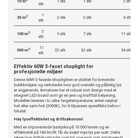
10 m
1 stk
1 stk
2 stk
stk
1
2
25 m
2 stk
2 stk
4 stk
stk
3
2
100 m
5 stk
7 stk
11 stk
stk
11
2
500 m
22 stk
32 stk
54 stk
stk
Effektiv 60W 3-faset shoplight for
profesjonelle miljøer
Denne 60W 3-fasede shoplighten er utviklet for krevende
butikkmiljøer og verksteder hvor god oversikt og pålitelig lys
er avgjørende. Armaturen har et robust sort design med et
integrert LED-board som gir en jevn og kraftfull belysning.
Modellen leveres i to ulike fargetemperaturer, enten nøytral
hvit eller varm hvit (3000K), for å tilpasses spesifikke behov i
lokalet.
Høy lyseffektivitet og driftsøkonomi
Med en imponerende lysstyrke på 10 000 lumen og en
effektivitet på 166 lm/W, får du svært mye lys per watt. Dette
sikrer lave driftskostnader over tid, noe som gjør armaturen til