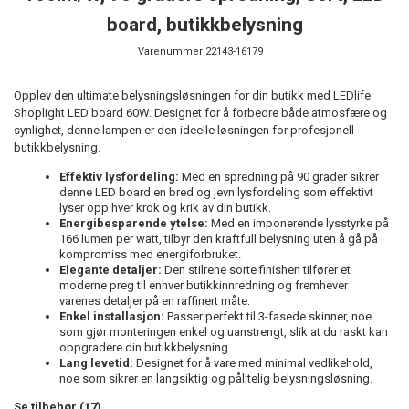
board, butikkbelysning
Varenummer
22143-16179
Opplev den ultimate belysningsløsningen for din butikk med LEDlife
Shoplight LED board 60W. Designet for å forbedre både atmosfære og
synlighet, denne lampen er den ideelle løsningen for profesjonell
butikkbelysning.
Effektiv lysfordeling:
Med en spredning på 90 grader sikrer
denne LED board en bred og jevn lysfordeling som effektivt
lyser opp hver krok og krik av din butikk.
Energibesparende ytelse:
Med en imponerende lysstyrke på
166 lumen per watt, tilbyr den kraftfull belysning uten å gå på
kompromiss med energiforbruket.
Elegante detaljer:
Den stilrene sorte finishen tilfører et
moderne preg til enhver butikkinnredning og fremhever
varenes detaljer på en raffinert måte.
Enkel installasjon:
Passer perfekt til 3-fasede skinner, noe
som gjør monteringen enkel og uanstrengt, slik at du raskt kan
oppgradere din butikkbelysning.
Lang levetid:
Designet for å vare med minimal vedlikehold,
noe som sikrer en langsiktig og pålitelig belysningsløsning.
Se tilbehør (17)