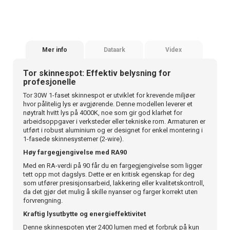
Mer info
Dataark
Videx
Tor skinnespot: Effektiv belysning for
profesjonelle
Tor 30W 1-faset skinnespot er utviklet for krevende miljøer
hvor pålitelig lys er avgjørende. Denne modellen leverer et
nøytralt hvitt lys på 4000K, noe som gir god klarhet for
arbeidsoppgaver i verksteder eller tekniske rom. Armaturen er
utført i robust aluminium og er designet for enkel montering i
1-fasede skinnesystemer (2-wire).
Høy fargegjengivelse med RA90
Med en RA-verdi på 90 får du en fargegjengivelse som ligger
tett opp mot dagslys. Dette er en kritisk egenskap for deg
som utfører presisjonsarbeid, lakkering eller kvalitetskontroll,
da det gjør det mulig å skille nyanser og farger korrekt uten
forvrengning.
Kraftig lysutbytte og energieffektivitet
Denne skinnespoten yter 2400 lumen med et forbruk på kun