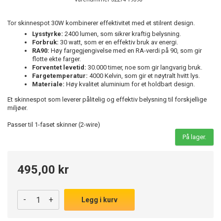
Tor skinnespot 30W kombinerer effektivitet med et stilrent design.
Lysstyrke:
2400 lumen, som sikrer kraftig belysning.
Forbruk:
30 watt, som er en effektiv bruk av energi.
RA90:
Høy fargegjengivelse med en RA-verdi på 90, som gir
flotte ekte farger.
Forventet levetid:
30.000 timer, noe som gir langvarig bruk.
Fargetemperatur:
4000 Kelvin, som gir et nøytralt hvitt lys.
Materiale:
Høy kvalitet aluminium for et holdbart design.
Et skinnespot som leverer pålitelig og effektiv belysning til forskjellige
miljøer.
Passer til 1-faset skinner (2-wire)
På lager.
495,00 kr
-
+
Legg i kurv