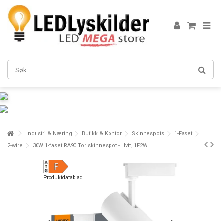
Industri & Næring
Butikk & Kontor
Skinnespots
1-Faset
2-wire
30W 1-faset RA90 Tor skinnespot - Hvit, 1F2W
Produktdatablad