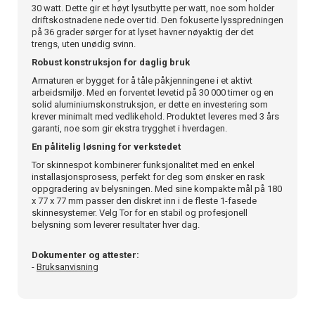
30 watt. Dette gir et høyt lysutbytte per watt, noe som holder
driftskostnadene nede over tid. Den fokuserte lysspredningen
på 36 grader sørger for at lyset havner nøyaktig der det
trengs, uten unødig svinn.
Robust konstruksjon for daglig bruk
Armaturen er bygget for å tåle påkjenningene i et aktivt
arbeidsmiljø. Med en forventet levetid på 30 000 timer og en
solid aluminiumskonstruksjon, er dette en investering som
krever minimalt med vedlikehold. Produktet leveres med 3 års
garanti, noe som gir ekstra trygghet i hverdagen.
En pålitelig løsning for verkstedet
Tor skinnespot kombinerer funksjonalitet med en enkel
installasjonsprosess, perfekt for deg som ønsker en rask
oppgradering av belysningen. Med sine kompakte mål på 180
x 77 x 77 mm passer den diskret inn i de fleste 1-fasede
skinnesystemer. Velg Tor for en stabil og profesjonell
belysning som leverer resultater hver dag.
Dokumenter og attester:
-
Bruksanvisning