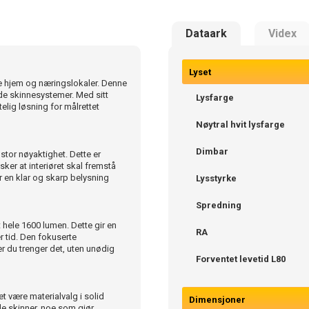
Dataark
Videx
Lyset
te hjem og næringslokaler. Denne
ede skinnesystemer. Med sitt
Lysfarge
lig løsning for målrettet
Nøytral hvit lysfarge
Dimbar
stor nøyaktighet. Dette er
sker at interiøret skal fremstå
r en klar og skarp belysning
Lysstyrke
Spredning
t hele 1600 lumen. Dette gir en
RA
er tid. Den fokuserte
r du trenger det, uten unødig
Forventet levetid L80
et være materialvalg i solid
Dimensjoner
de skinner, noe som gjør