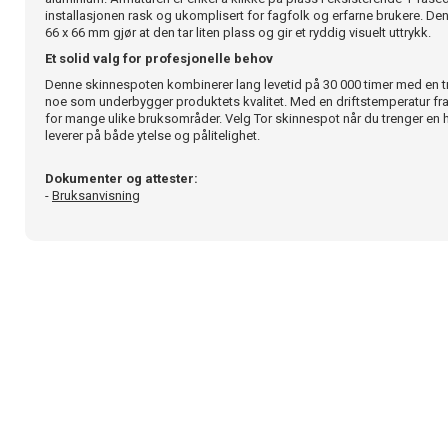
installasjonen rask og ukomplisert for fagfolk og erfarne brukere. De
66 x 66 mm gjør at den tar liten plass og gir et ryddig visuelt uttrykk.
Et solid valg for profesjonelle behov
Denne skinnespoten kombinerer lang levetid på 30 000 timer med en t
noe som underbygger produktets kvalitet. Med en driftstemperatur fra 
for mange ulike bruksområder. Velg Tor skinnespot når du trenger en 
leverer på både ytelse og pålitelighet.
Dokumenter og attester:
-
Bruksanvisning