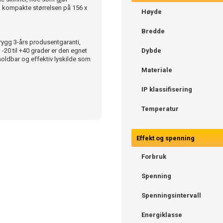
n kompakte størrelsen på 156 x
Høyde
Bredde
rygg 3-års produsentgaranti,
-20 til +40 grader er den egnet
Dybde
holdbar og effektiv lyskilde som
Materiale
IP klassifisering
Temperatur
Effekt og spenning
Forbruk
Spenning
Spenningsintervall
Energiklasse