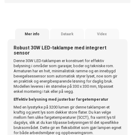
Mer info
Dataark
Videx
Robust 30W LED-taklampe med integrert
sensor
Denne 30W LED-taklampen er konstruert for effektiv
belysning i områder som garasjer, boder og tekniske rom.
Armaturen har en hvit, minimalistisk ramme og en innebygd
bevegelsessensor som automatisk styrer lyset, noe som gir
en praktisk og energibesparende løsning for daglig bruk.
Modellen leveres i én størrelse på 330 x 330 mm, tilpasset
enkel montering i tak eller på vegg.
Effektiv belysning med justerbar fargetemperatur
Med en lysstyrke på 3200 lumen gir denne taklampen et
kraftig og jevnt lys som dekker store flater. Du kan velge
mellom fem ulike fargetemperaturer (5CCT), fra varmt lys til
dagslys, slik at du kan tilpasse belysningen til det spesifikke
bruksområdet. Dette gir en fleksibilitet som gjør lampen egnet
for både arbeidsmiljøer og oppbevaringsrom.