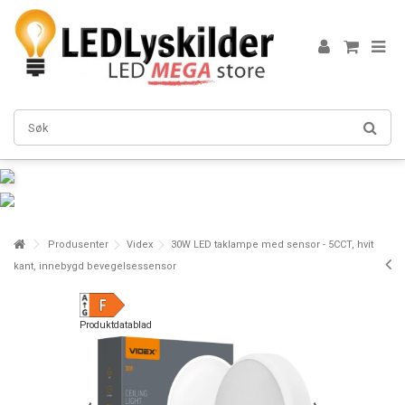
Produsenter
Videx
30W LED taklampe med sensor - 5CCT, hvit
kant, innebygd bevegelsessensor
Produktdatablad