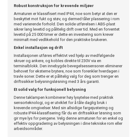
Robust konstruksjon for krevende miljøer
Armaturen er klassifisert med IP44, noe som betyr at den er
beskyttet mot fukt og støv, og dermed tåler plassering i rom
med varierende forhold. Den solide utførelsen i ABS-plast
sikrer lang levetid og pålitelig drift over tid. Med en forventet
levetid på 25 000 timer er dette en investering som krever
minimalt med vedlikehold for den praktiske brukeren.
Enkel installasjon og drift
Installasjonen utføres effektivt ved hjelp av medfølgende
skruer og ankere, og kobles direkte til 230V via en
terminalblokk. Den innebygde bevegelsessensoren eliminerer
behovet for eksterne brytere, noe som forenkler hverdagen i
travle soner. Dette er et pålitelig valg for deg som trenger en
driftssikker belysningsløsning med 3 års garanti.
Et solid valg for funksjonell belysning
Denne taklampen kombinerer høy lysytelse med praktisk
sensorteknologi, og er utviklet for å tåle daglig bruk i
krevende omgivelser. Med sin allsidige fargejustering og
robuste IP44-klassifisering får du en driftssikker løsning som
gir mye lys for pengene. Velg denne armaturen for en enkel og
effektiv oppgradering av belysningen i dine tekniske rom eller
arbeidsområder.