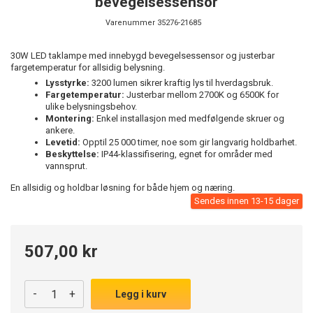
bevegelsessensor
Varenummer
35276-21685
30W LED taklampe med innebygd bevegelsessensor og justerbar
fargetemperatur for allsidig belysning.
Lysstyrke:
3200 lumen sikrer kraftig lys til hverdagsbruk.
Fargetemperatur:
Justerbar mellom 2700K og 6500K for
ulike belysningsbehov.
Montering:
Enkel installasjon med medfølgende skruer og
ankere.
Levetid:
Opptil 25 000 timer, noe som gir langvarig holdbarhet.
Beskyttelse:
IP44-klassifisering, egnet for områder med
vannsprut.
En allsidig og holdbar løsning for både hjem og næring.
Sendes innen 13-15 dager
507,00 kr
-
+
Legg i kurv