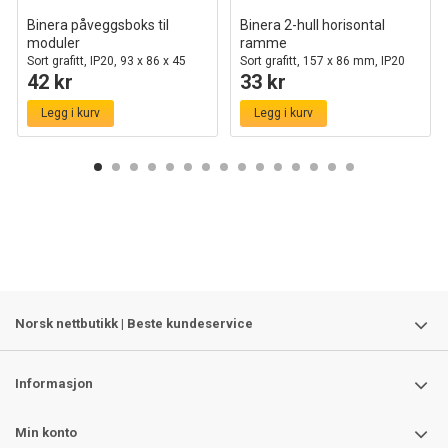
Binera påveggsboks til
Binera 2-hull horisontal
moduler
ramme
Sort grafitt, IP20, 93 x 86 x 45
Sort grafitt, 157 x 86 mm, IP20
42 kr
33 kr
mm
innendørs
Legg i kurv
Legg i kurv
Norsk nettbutikk | Beste kundeservice
Informasjon
Min konto