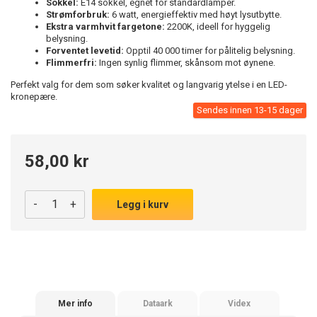
Sokkel:
E14 sokkel, egnet for standardlamper.
Strømforbruk:
6 watt, energieffektiv med høyt lysutbytte.
Ekstra varmhvit fargetone:
2200K, ideell for hyggelig
belysning.
Forventet levetid:
Opptil 40 000 timer for pålitelig belysning.
Flimmerfri:
Ingen synlig flimmer, skånsom mot øynene.
Perfekt valg for dem som søker kvalitet og langvarig ytelse i en LED-
kronepære.
Sendes innen 13-15 dager
58,00 kr
-
+
Legg i kurv
Mer info
Dataark
Videx