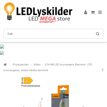
Produsenter
Videx
E14 6W LED kronepære filament - C37,
bronseglass, ekstra ekstra varmhvit
Produktdatablad