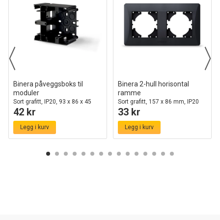
Binera påveggsboks til
Binera 2-hull horisontal
moduler
ramme
Sort grafitt, IP20, 93 x 86 x 45
Sort grafitt, 157 x 86 mm, IP20
42 kr
33 kr
mm
innendørs
Legg i kurv
Legg i kurv