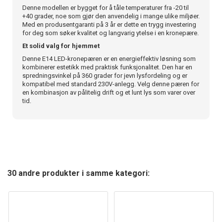
Denne modellen er bygget for å tåle temperaturer fra -20 til
+40 grader, noe som gjør den anvendelig i mange ulike miljøer.
Med en produsentgaranti på 3 år er dette en trygg investering
for deg som søker kvalitet og langvarig ytelse i en kronepære.
Et solid valg for hjemmet
Denne E14 LED-kronepæren er en energieffektiv løsning som
kombinerer estetikk med praktisk funksjonalitet. Den har en
spredningsvinkel på 360 grader for jevn lysfordeling og er
kompatibel med standard 230V-anlegg. Velg denne pæren for
en kombinasjon av pålitelig drift og et lunt lys som varer over
tid.
30 andre produkter i samme kategori: