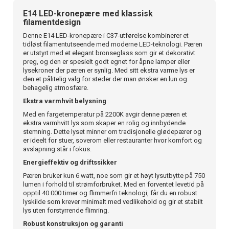
E14 LED-kronepære med klassisk
filamentdesign
Denne E14 LED-kronepære i C37-utførelse kombinerer et
tidløst filamentutseende med moderne LED-teknologi. Pæren
er utstyrt med et elegant bronseglass som gir et dekorativt
preg, og den er spesielt godt egnet for åpne lamper eller
lysekroner der pæren er synlig. Med sitt ekstra varme lys er
den et pålitelig valg for steder der man ønsker en lun og
behagelig atmosfære.
Ekstra varmhvit belysning
Med en fargetemperatur på 2200K avgir denne pæren et
ekstra varmhvitt lys som skaper en rolig og innbydende
stemning. Dette lyset minner om tradisjonelle glødepærer og
er ideelt for stuer, soverom eller restauranter hvor komfort og
avslapning står i fokus.
Energieffektiv og driftssikker
Pæren bruker kun 6 watt, noe som gir et høyt lysutbytte på 750
lumen i forhold til strømforbruket. Med en forventet levetid på
opptil 40 000 timer og flimmerfri teknologi, får du en robust
lyskilde som krever minimalt med vedlikehold og gir et stabilt
lys uten forstyrrende flimring.
Robust konstruksjon og garanti