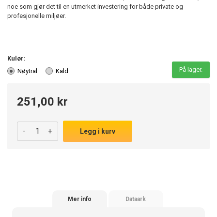
noe som gjør det til en utmerket investering for både private og
profesjonelle miljøer.
Kulør:
På lager.
Nøytral
Kald
251,00 kr
-
+
Legg i kurv
Mer info
Dataark