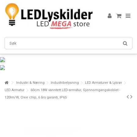
Industri & Næring
Industribelysning
LED Armaturer & Lysrør
LED Armatur
60cm 18W vanntett LED-armatur, Gjennomgangskoblet -
120lm/W, Cree chip, 6 års garanti, IP65