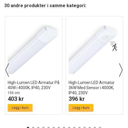
30 andre produkter i samme kategori:
High-Lumen LED Armatur På
High-Lumen LED Armatur
40W i 4000K, IP40, 230V
36W Med Sensor i 4000K,
IP40, 230V
150 cm
403 kr
396 kr
120cm
Legg i kurv
Legg i kurv