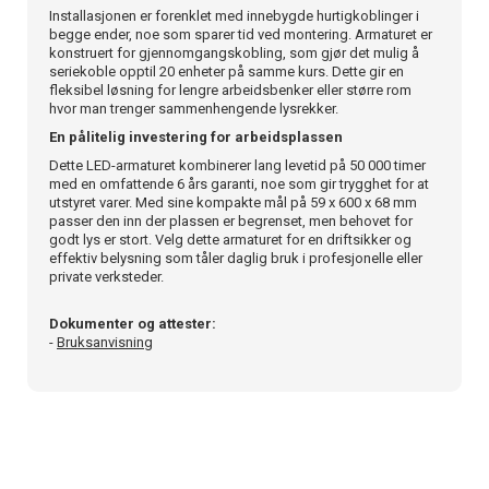
Installasjonen er forenklet med innebygde hurtigkoblinger i
begge ender, noe som sparer tid ved montering. Armaturet er
konstruert for gjennomgangskobling, som gjør det mulig å
seriekoble opptil 20 enheter på samme kurs. Dette gir en
fleksibel løsning for lengre arbeidsbenker eller større rom
hvor man trenger sammenhengende lysrekker.
En pålitelig investering for arbeidsplassen
Dette LED-armaturet kombinerer lang levetid på 50 000 timer
med en omfattende 6 års garanti, noe som gir trygghet for at
utstyret varer. Med sine kompakte mål på 59 x 600 x 68 mm
passer den inn der plassen er begrenset, men behovet for
godt lys er stort. Velg dette armaturet for en driftsikker og
effektiv belysning som tåler daglig bruk i profesjonelle eller
private verksteder.
Dokumenter og attester:
-
Bruksanvisning