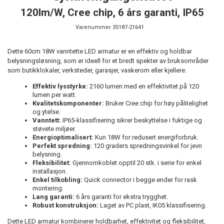
120lm/W, Cree chip, 6 års garanti, IP65
Varenummer
35187-21641
Dette 60cm 18W vanntette LED armatur er en effektiv og holdbar
belysningsløsning, som er ideell for et bredt spekter av bruksområder
som butikklokaler, verksteder, garasjer, vaskerom eller kjellere.
Effektiv lysstyrke:
2160 lumen med en effektivitet på 120
lumen per watt.
Kvalitetskomponenter:
Bruker Cree chip for høy pålitelighet
og ytelse.
Vanntett:
IP65-klassifisering sikrer beskyttelse i fuktige og
støvete miljøer.
Energioptimalisert:
Kun 18W for redusert energiforbruk.
Perfekt spredning:
120 graders spredningsvinkel for jevn
belysning.
Fleksibilitet:
Gjennomkoblet opptil 20 stk. i serie for enkel
installasjon.
Enkel tilkobling:
Quick connector i begge ender for rask
montering.
Lang garanti:
6 års garanti for ekstra trygghet.
Robust konstruksjon:
Laget av PC plast, IK05 klassifisering.
Dette LED armatur kombinerer holdbarhet, effektivitet og fleksibilitet,