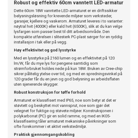
Robust og effektiv 60cm vanntett LED-armatur
Dette 60cm 18W vanntette LED-armaturet er en driftssikker
belysningsløsning for krevende miljøer som verksteder,
garasjer, kjellere og vaskerom. Armaturet leveres i to varianter:
nøytral hvit (4000K) eller kald hvit (6500K), slik at du kan velge
lysfargen som passer best til ditt arbeidsområde. Den
kompakte utførelsen i slitesterk PC-plast sørger for en ryddig
installasjon i tak eller på vegg.
Høy effektivitet og god lysstyrke
Med en lysstyrke på 2160 lumen og en effektivitet på 120
lm/W, får du mye lys for pengene samtidig som
strømforbruket holdes nede på kun 18W. Bruken av Cree-chip
sikrer pålitelig ytelse over tid, og med en spredningsvinkel på
120 grader får du en jevn og god belysning av arbeidsflaten
uten sjenerende skygger.
Robust konstruksjon for tøffe forhold
Armaturet er klassifisert med IP65, noe som betyr at det er
støvtett og beskyttet mot vannsprut, noe som gjør det
velegnet for fuktige og støvete miljøer. Konstruksjonen i
polykarbonat (PC) gir en solid ramme, og med en IK05-
klassifisering tåler armaturet mekaniske påvirkninger som
ofte forekommer i et aktivt verkstedmiljø.
Praktisk gjennomgangskobling