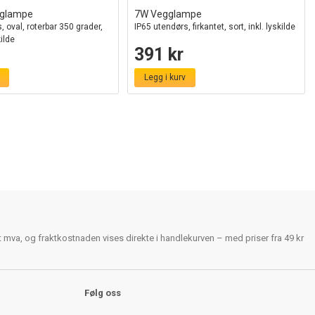
gglampe
7W Vegglampe
, oval, roterbar 350 grader,
IP65 utendørs, firkantet, sort, inkl. lyskilde
kilde
391 kr
Legg i kurv
rt mva, og fraktkostnaden vises direkte i handlekurven – med priser fra 49 kr
Følg oss