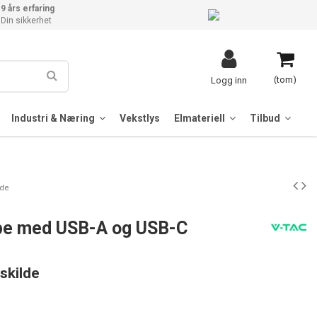
9 års erfaring
Din sikkerhet
(tom)
Logg inn
Industri & Næring
Vekstlys
Elmateriell
Tilbud
lde
e med USB-A og USB-C
yskilde