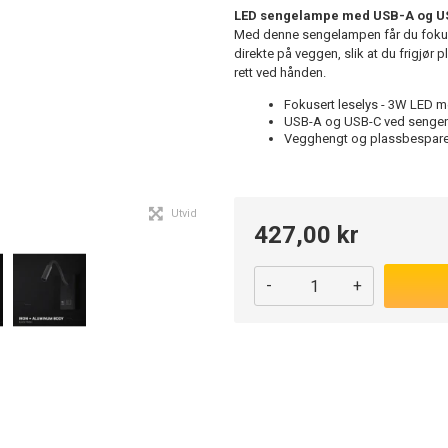
LED sengelampe med USB-A og US
Med denne sengelampen får du fokus
direkte på veggen, slik at du frigjør 
rett ved hånden.
Fokusert leselys - 3W LED m
USB-A og USB-C ved sengen - 
Vegghengt og plassbesparend
Utvid
427,00 kr
-
+