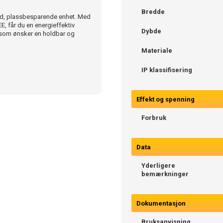
Bredde
id, plassbesparende enhet. Med
E, får du en energieffektiv
Dybde
g som ønsker en holdbar og
Materiale
IP klassifisering
Effekt og spenning
Forbruk
Data
Yderligere
bemærkninger
Dokumentasjon
Bruksanvisning