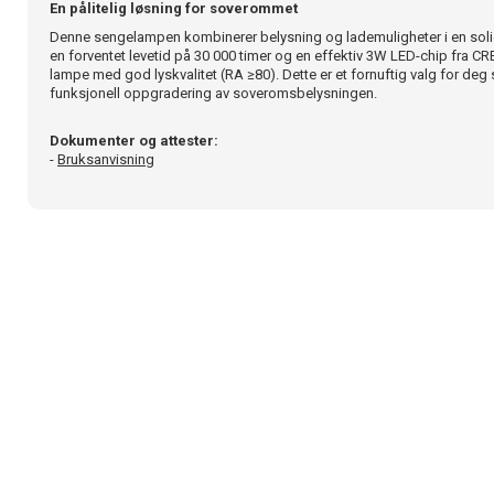
En pålitelig løsning for soverommet
Denne sengelampen kombinerer belysning og lademuligheter i en sol
en forventet levetid på 30 000 timer og en effektiv 3W LED-chip fra CRE
lampe med god lyskvalitet (RA ≥80). Dette er et fornuftig valg for de
funksjonell oppgradering av soveromsbelysningen.
Dokumenter og attester:
-
Bruksanvisning