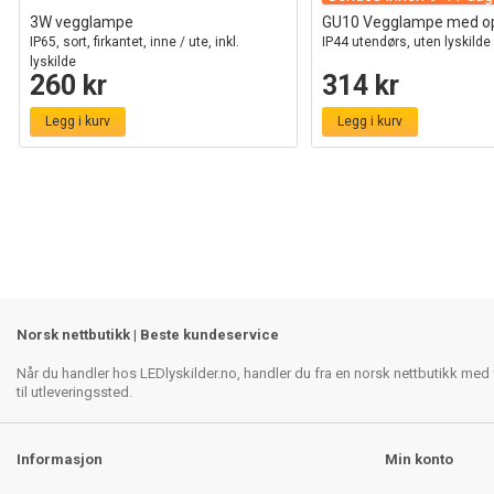
3W vegglampe
GU10 Vegglampe med op
IP65, sort, firkantet, inne / ute, inkl.
IP44 utendørs, uten lyskilde
lyskilde
260 kr
314 kr
Legg i kurv
Legg i kurv
Norsk nettbutikk | Beste kundeservice
Når du handler hos LEDlyskilder.no, handler du fra en norsk nettbutikk med f
til utleveringssted.
Informasjon
Min konto