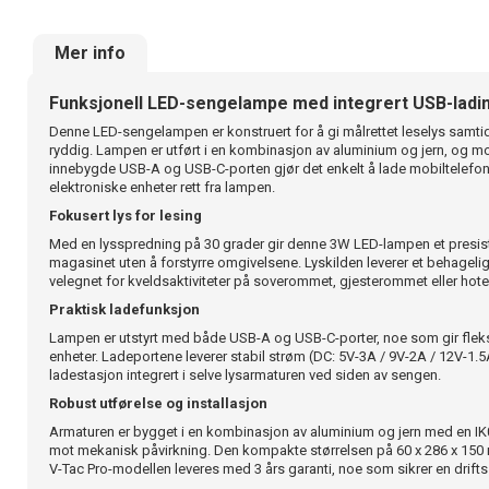
Mer info
Funksjonell LED-sengelampe med integrert USB-ladi
Denne LED-sengelampen er konstruert for å gi målrettet leselys samt
ryddig. Lampen er utført i en kombinasjon av aluminium og jern, og m
innebygde USB-A og USB-C-porten gjør det enkelt å lade mobiltelefoner
elektroniske enheter rett fra lampen.
Fokusert lys for lesing
Med en lysspredning på 30 grader gir denne 3W LED-lampen et presist 
magasinet uten å forstyrre omgivelsene. Lyskilden leverer et behagelig
velegnet for kveldsaktiviteter på soverommet, gjesterommet eller hot
Praktisk ladefunksjon
Lampen er utstyrt med både USB-A og USB-C-porter, noe som gir fleksib
enheter. Ladeportene leverer stabil strøm (DC: 5V-3A / 9V-2A / 12V-1.5A)
ladestasjon integrert i selve lysarmaturen ved siden av sengen.
Robust utførelse og installasjon
Armaturen er bygget i en kombinasjon av aluminium og jern med en IK0
mot mekanisk påvirkning. Den kompakte størrelsen på 60 x 286 x 150 
V-Tac Pro-modellen leveres med 3 års garanti, noe som sikrer en drifts