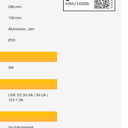
286 mm.
150 mm.
Aluminium, Jern
IP20
3W
USB: DC:5V-3A / 9V-2A /
12V-1.5A.
Se dokumentet