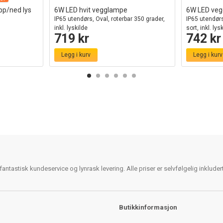
p/ned lys
6W LED hvit vegglampe
6W LED ve
IP65 utendørs, Oval, roterbar 350 grader,
IP65 utendørs
inkl. lyskilde
sort, inkl. lys
719 kr
742 kr
Legg i kurv
Legg i kurv
antastisk kundeservice og lynrask levering. Alle priser er selvfølgelig inklude
Butikkinformasjon