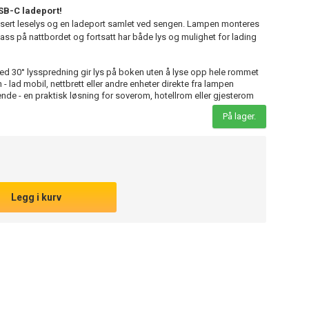
B-C ladeport!
ert leselys og en ladeport samlet ved sengen. Lampen monteres
plass på nattbordet og fortsatt har både lys og mulighet for lading
ed 30° lysspredning gir lys på boken uten å lyse opp hele rommet
lad mobil, nettbrett eller andre enheter direkte fra lampen
e - en praktisk løsning for soverom, hotellrom eller gjesterom
På lager.
Legg i kurv