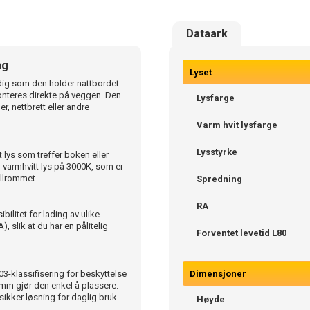
Dataark
ng
Lyset
idig som den holder nattbordet
onteres direkte på veggen. Den
Lysfarge
, nettbrett eller andre
Varm hvit lysfarge
Lysstyrke
lys som treffer boken eller
 varmhvitt lys på 3000K, som er
ellrommet.
Spredning
RA
ilitet for lading av ulike
, slik at du har en pålitelig
Forventet levetid L80
3-klassifisering for beskyttelse
Dimensjoner
mm gjør den enkel å plassere.
sikker løsning for daglig bruk.
Høyde