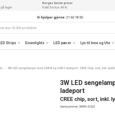
Norges beste priser
 på lager
Frakt fra kun 49 kr.
Vi hjelper gjerne:
21 60 78 50
LED Strips
Downlights
LED pærer
Lys til Inne og Ute
er
3W LED sengelampe med USB-A og USB-C ladeport - CREE chip, sort, inkl. lyski
3W LED sengelamp
ladeport
CREE chip, sort, inkl. l
Varenummer
34991-21521