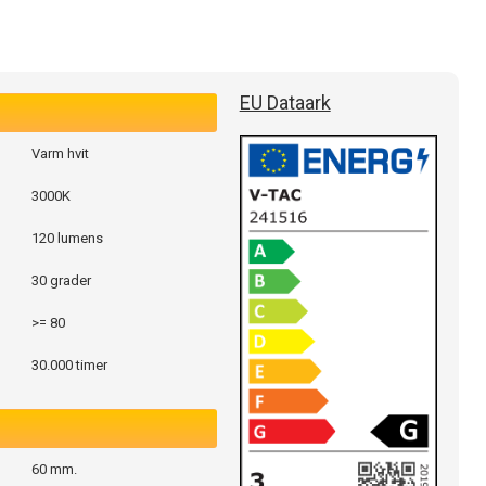
EU Dataark
Varm hvit
3000K
120 lumens
30 grader
>= 80
30.000 timer
60 mm.