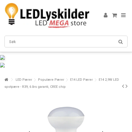
LED Pærer
Populære Pærer
E14 LED Pærer
E14 2,9W LED
spotpære - R39, 6 års garanti, CREE chip