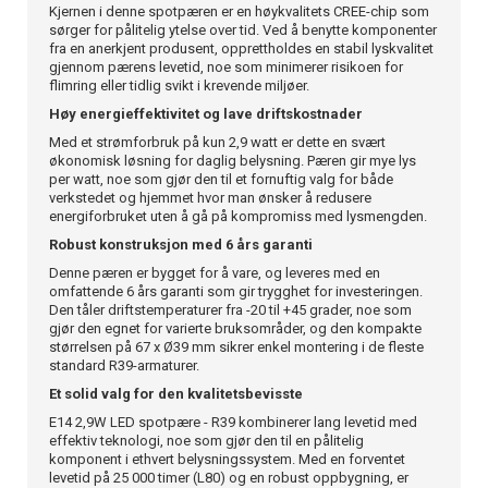
Kjernen i denne spotpæren er en høykvalitets CREE-chip som
sørger for pålitelig ytelse over tid. Ved å benytte komponenter
fra en anerkjent produsent, opprettholdes en stabil lyskvalitet
gjennom pærens levetid, noe som minimerer risikoen for
flimring eller tidlig svikt i krevende miljøer.
Høy energieffektivitet og lave driftskostnader
Med et strømforbruk på kun 2,9 watt er dette en svært
økonomisk løsning for daglig belysning. Pæren gir mye lys
per watt, noe som gjør den til et fornuftig valg for både
verkstedet og hjemmet hvor man ønsker å redusere
energiforbruket uten å gå på kompromiss med lysmengden.
Robust konstruksjon med 6 års garanti
Denne pæren er bygget for å vare, og leveres med en
omfattende 6 års garanti som gir trygghet for investeringen.
Den tåler driftstemperaturer fra -20 til +45 grader, noe som
gjør den egnet for varierte bruksområder, og den kompakte
størrelsen på 67 x Ø39 mm sikrer enkel montering i de fleste
standard R39-armaturer.
Et solid valg for den kvalitetsbevisste
E14 2,9W LED spotpære - R39 kombinerer lang levetid med
effektiv teknologi, noe som gjør den til en pålitelig
komponent i ethvert belysningssystem. Med en forventet
levetid på 25 000 timer (L80) og en robust oppbygning, er