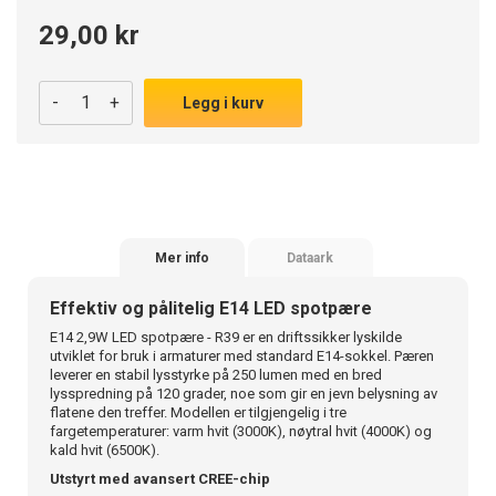
29,00 kr
-
+
Legg i kurv
Mer info
Dataark
Effektiv og pålitelig E14 LED spotpære
E14 2,9W LED spotpære - R39 er en driftssikker lyskilde
utviklet for bruk i armaturer med standard E14-sokkel. Pæren
leverer en stabil lysstyrke på 250 lumen med en bred
lysspredning på 120 grader, noe som gir en jevn belysning av
flatene den treffer. Modellen er tilgjengelig i tre
fargetemperaturer: varm hvit (3000K), nøytral hvit (4000K) og
kald hvit (6500K).
Utstyrt med avansert CREE-chip