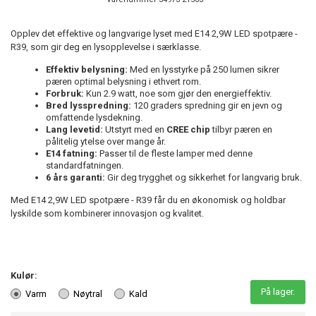
Opplev det effektive og langvarige lyset med E14 2,9W LED spotpære -
R39, som gir deg en lysopplevelse i særklasse.
Effektiv belysning:
Med en lysstyrke på 250 lumen sikrer
pæren optimal belysning i ethvert rom.
Forbruk:
Kun 2.9 watt, noe som gjør den energieffektiv.
Bred lysspredning:
120 graders spredning gir en jevn og
omfattende lysdekning.
Lang levetid:
Utstyrt med en
CREE chip
tilbyr pæren en
pålitelig ytelse over mange år.
E14 fatning:
Passer til de fleste lamper med denne
standardfatningen.
6 års garanti:
Gir deg trygghet og sikkerhet for langvarig bruk.
Med E14 2,9W LED spotpære - R39 får du en økonomisk og holdbar
lyskilde som kombinerer innovasjon og kvalitet.
Kulør:
På lager.
Varm
Nøytral
Kald