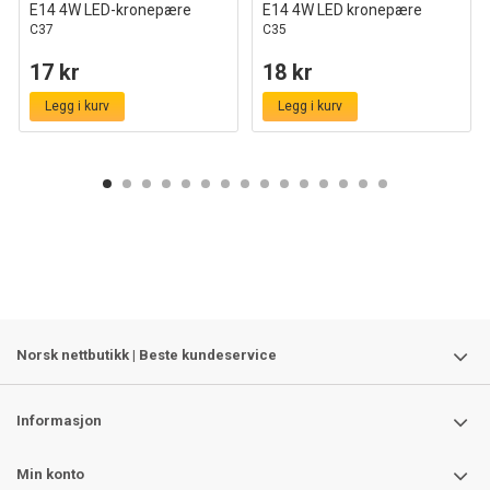
E14 4W LED-kronepære
E14 4W LED kronepære
C37
C35
17 kr
18 kr
Legg i kurv
Legg i kurv
Norsk nettbutikk | Beste kundeservice
Informasjon
Min konto