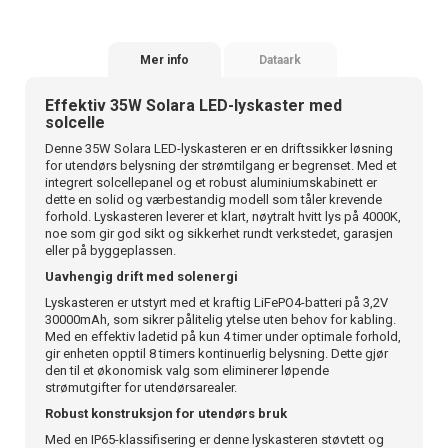
Mer info
Dataark
Effektiv 35W Solara LED-lyskaster med
solcelle
Denne 35W Solara LED-lyskasteren er en driftssikker løsning
for utendørs belysning der strømtilgang er begrenset. Med et
integrert solcellepanel og et robust aluminiumskabinett er
dette en solid og værbestandig modell som tåler krevende
forhold. Lyskasteren leverer et klart, nøytralt hvitt lys på 4000K,
noe som gir god sikt og sikkerhet rundt verkstedet, garasjen
eller på byggeplassen.
Uavhengig drift med solenergi
Lyskasteren er utstyrt med et kraftig LiFePO4-batteri på 3,2V
30000mAh, som sikrer pålitelig ytelse uten behov for kabling.
Med en effektiv ladetid på kun 4 timer under optimale forhold,
gir enheten opptil 8 timers kontinuerlig belysning. Dette gjør
den til et økonomisk valg som eliminerer løpende
strømutgifter for utendørsarealer.
Robust konstruksjon for utendørs bruk
Med en IP65-klassifisering er denne lyskasteren støvtett og