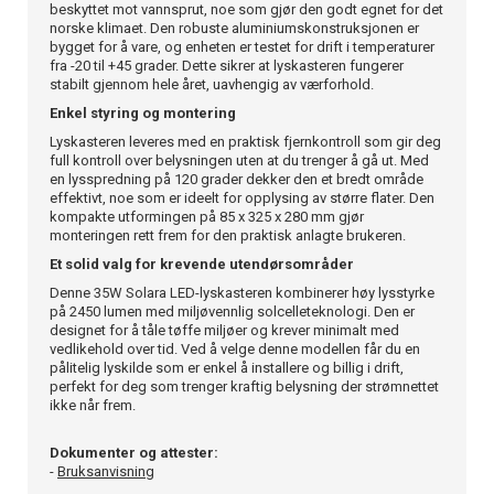
beskyttet mot vannsprut, noe som gjør den godt egnet for det
norske klimaet. Den robuste aluminiumskonstruksjonen er
bygget for å vare, og enheten er testet for drift i temperaturer
fra -20 til +45 grader. Dette sikrer at lyskasteren fungerer
stabilt gjennom hele året, uavhengig av værforhold.
Enkel styring og montering
Lyskasteren leveres med en praktisk fjernkontroll som gir deg
full kontroll over belysningen uten at du trenger å gå ut. Med
en lysspredning på 120 grader dekker den et bredt område
effektivt, noe som er ideelt for opplysing av større flater. Den
kompakte utformingen på 85 x 325 x 280 mm gjør
monteringen rett frem for den praktisk anlagte brukeren.
Et solid valg for krevende utendørsområder
Denne 35W Solara LED-lyskasteren kombinerer høy lysstyrke
på 2450 lumen med miljøvennlig solcelleteknologi. Den er
designet for å tåle tøffe miljøer og krever minimalt med
vedlikehold over tid. Ved å velge denne modellen får du en
pålitelig lyskilde som er enkel å installere og billig i drift,
perfekt for deg som trenger kraftig belysning der strømnettet
ikke når frem.
Dokumenter og attester:
-
Bruksanvisning