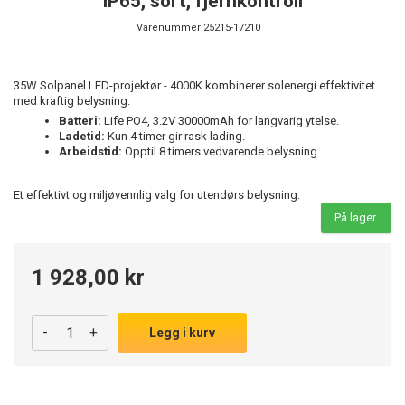
IP65, sort, fjernkontroll
Varenummer
25215-17210
35W Solpanel LED-projektør - 4000K kombinerer solenergi effektivitet
med kraftig belysning.
Batteri:
Life PO4, 3.2V 30000mAh for langvarig ytelse.
Ladetid:
Kun 4 timer gir rask lading.
Arbeidstid:
Opptil 8 timers vedvarende belysning.
Et effektivt og miljøvennlig valg for utendørs belysning.
På lager.
1 928,00 kr
-
+
Legg i kurv