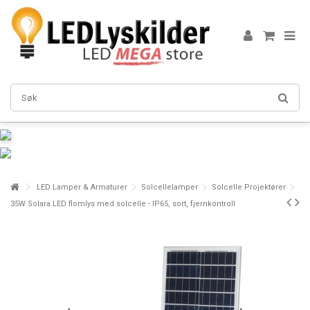
LED Lamper & Armaturer
Solcellelamper
Solcelle Projektører
35W Solara LED flomlys med solcelle - IP65, sort, fjernkontroll