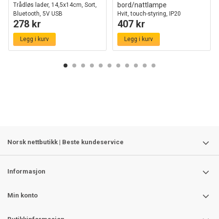
bord/nattlampe
Trådløs lader, 14,5x14cm, Sort,
Bluetooth, 5V USB
Hvit, touch-styring, IP20
278 kr
407 kr
innendørs
Legg i kurv
Legg i kurv
Norsk nettbutikk | Beste kundeservice
Informasjon
Min konto