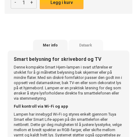
-
+
Legg i kurv
Mer info
Dataark
Smart belysning for skrivebord og TV
Denne kompakte Smart Hjem-lampen i svart utførelse er
utviklet for å gi målrettet belysning bak skjermer eller på
mindre flater. Med sin diskré formfaktor passer den godt inn i
oppsett ved datamaskiner, bak TV-en eller som dekorativt lys
på et hjørnebord. Lampen er en praktisk løsning for deg som
ønsker å styre lysforholdene direkte fra smarttelefonen eller
via stemmestyring.
Full kontroll via Wi-Fi og app
Lampen har innebygd Wi-Fi og styres enkelt gjennom Tuya
Smart eller Smart Life-appen på din smarttelefon eller
nettbrett. Dette gir deg muligheten til å justere lysstyrke, velge
mellom et bredt spekter av RGB-farger, eller skifte mellom
varmt og kaldt hvitt lys. Systemet støtter også opprettelse av