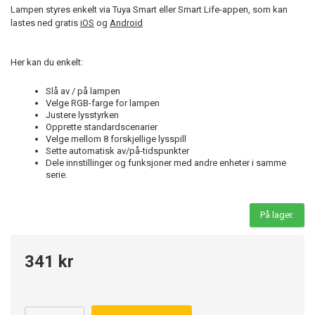
Lampen styres enkelt via Tuya Smart eller Smart Life-appen, som kan
lastes ned gratis
iOS
og
Android
Her kan du enkelt:
Slå av / på lampen
Velge RGB-farge for lampen
Justere lysstyrken
Opprette standardscenarier
Velge mellom 8 forskjellige lysspill
Sette automatisk av/på-tidspunkter
Dele innstillinger og funksjoner med andre enheter i samme
serie.
På lager.
341 kr