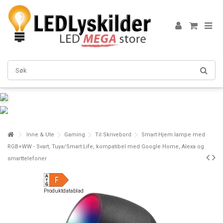
Inne & Ute
Gaming
Til Skrivebord
Smart Hjem lampe med
RGB+WW - Svart, Tuya/Smart Life, kompatibel med Google Home, Alexa og
smarttelefoner
Produktdatablad