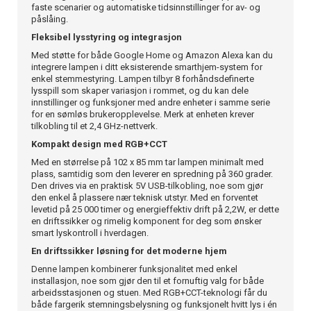
faste scenarier og automatiske tidsinnstillinger for av- og
påslåing.
Fleksibel lysstyring og integrasjon
Med støtte for både Google Home og Amazon Alexa kan du
integrere lampen i ditt eksisterende smarthjem-system for
enkel stemmestyring. Lampen tilbyr 8 forhåndsdefinerte
lysspill som skaper variasjon i rommet, og du kan dele
innstillinger og funksjoner med andre enheter i samme serie
for en sømløs brukeropplevelse. Merk at enheten krever
tilkobling til et 2,4 GHz-nettverk.
Kompakt design med RGB+CCT
Med en størrelse på 102 x 85 mm tar lampen minimalt med
plass, samtidig som den leverer en spredning på 360 grader.
Den drives via en praktisk 5V USB-tilkobling, noe som gjør
den enkel å plassere nær teknisk utstyr. Med en forventet
levetid på 25 000 timer og energieffektiv drift på 2,2W, er dette
en driftssikker og rimelig komponent for deg som ønsker
smart lyskontroll i hverdagen.
En driftssikker løsning for det moderne hjem
Denne lampen kombinerer funksjonalitet med enkel
installasjon, noe som gjør den til et fornuftig valg for både
arbeidsstasjonen og stuen. Med RGB+CCT-teknologi får du
både fargerik stemningsbelysning og funksjonelt hvitt lys i én