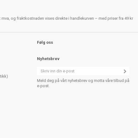
rt mva, og fraktkostnaden vises direkte i handlekurven – med priser fra 49 kr
Følg oss
Nyhetsbrev
tikk)
Meld deg på vårt nyhetsbrev og motta våre tilbud på
e-post.