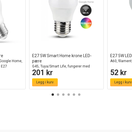
re
E27 5W Smart Home krone LED-
E27 5W LE
pære
d Google Home,
A60, filament,
 E27
G45, Tuya/Smart Life, fungerer med
201 kr
52 kr
Google Home, Alexa og smarttelefoner
Legg i kurv
Legg i kurv