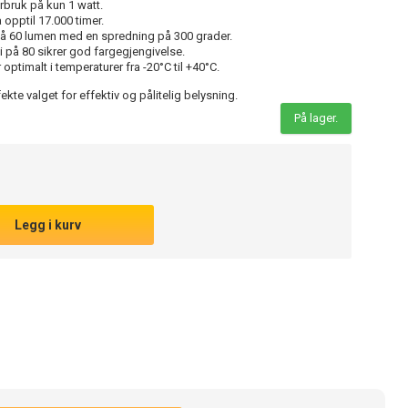
bruk på kun 1 watt.
 opptil 17.000 timer.
på 60 lumen med en spredning på 300 grader.
 på 80 sikrer god fargegjengivelse.
optimalt i temperaturer fra -20°C til +40°C.
kte valget for effektiv og pålitelig belysning.
På lager.
Legg i kurv