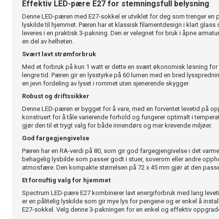
Effektiv LED-pære E27 for stemningsfull belysning
Denne LED-pæren med E27-sokkel er utviklet for deg som trenger en på
lyskilde til hjemmet. Pæren har et klassisk filamentdesign i klart glass 
leveres i en praktisk 3-pakning. Den er velegnet for bruk i åpne armatu
en del av helheten.
Svært lavt strømforbruk
Med et forbruk på kun 1 watt er dette en svært økonomisk løsning for
lengre tid. Pæren gir en lysstyrke på 60 lumen med en bred lysspredni
en jevn fordeling av lyset i rommet uten sjenerende skygger.
Robust og driftssikker
Denne LED-pæren er bygget for å vare, med en forventet levetid på oppt
konstruert for å tåle varierende forhold og fungerer optimalt i temperat
gjør den til et trygt valg for både innendørs og mer krevende miljøer.
God fargegjengivelse
Pæren har en RA-verdi på 80, som gir god fargegjengivelse i det varme
behagelig lysbilde som passer godt i stuer, soverom eller andre opp
atmosfære. Den kompakte størrelsen på 72 x 45 mm gjør at den passer
Et fornuftig valg for hjemmet
Spectrum LED-pære E27 kombinerer lavt energiforbruk med lang levetid
er en pålitelig lyskilde som gir mye lys for pengene og er enkel å inst
E27-sokkel. Velg denne 3-pakningen for en enkel og effektiv oppgrade