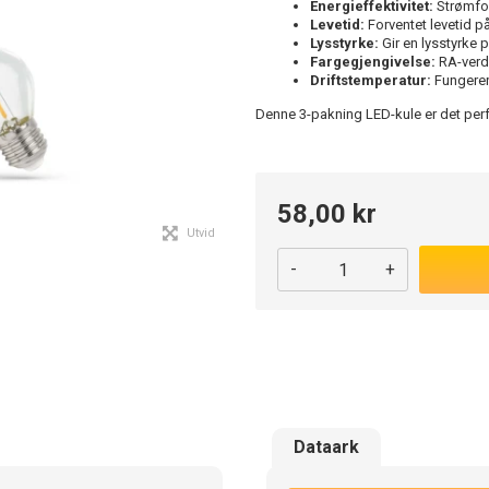
Energieffektivitet:
Strømfor
Levetid:
Forventet levetid på
Lysstyrke:
Gir en lysstyrke 
Fargegjengivelse:
RA-verdi
Driftstemperatur:
Fungerer 
Denne 3-pakning LED-kule er det perfe
58,00 kr
Utvid
-
+
Dataark