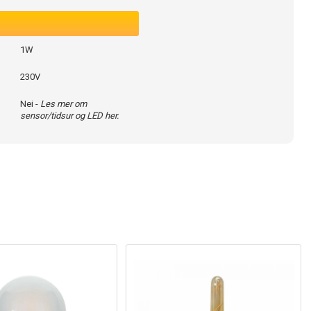
1W
230V
Nei -
Les mer om
sensor/tidsur og LED her.