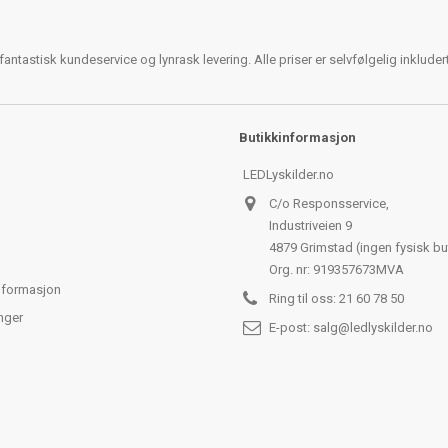
antastisk kundeservice og lynrask levering. Alle priser er selvfølgelig inklude
Butikkinformasjon
LEDLyskilder.no
C/o Responsservice,
Industriveien 9
4879 Grimstad (ingen fysisk bu
Org. nr: 919357673MVA
nformasjon
Ring til oss:
21 60 78 50
nger
E-post:
salg@ledlyskilder.no