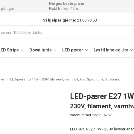
Norges beste priser
 på lager
Frakt fra kun 49 kr.
Vi hjelper gjerne:
21 60 78 50
LED Strips
Downlights
LED pærer
Lys til Inne og Ute
rer
LED-pærer E27 1W - 230V, filament, varmhvit, klar, Spectrum, 3-pakning
LED-pærer E27 1W
230V, filament, varmhv
Varenummer
22263-16263
LED Kugle E27 1W - 230V leverer ener