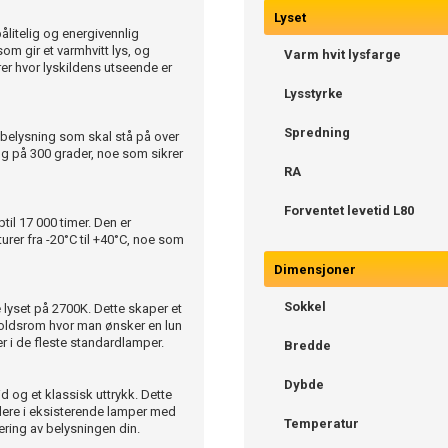
Lyset
litelig og energivennlig
som gir et varmhvitt lys, og
Varm hvit lysfarge
rer hvor lyskildens utseende er
Lysstyrke
Spredning
 belysning som skal stå på over
ng på 300 grader, noe som sikrer
RA
Forventet levetid L80
il 17 000 timer. Den er
urer fra -20°C til +40°C, noe som
Dimensjoner
Sokkel
 lyset på 2700K. Dette skaper et
holdsrom hvor man ønsker en lun
 i de fleste standardlamper.
Bredde
Dybde
 og et klassisk uttrykk. Dette
allere i eksisterende lamper med
Temperatur
ring av belysningen din.