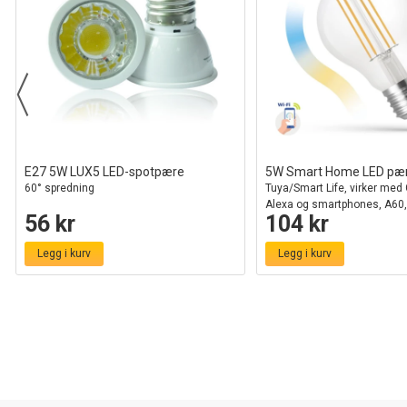
E27 5W LUX5 LED-spotpære
5W Smart Home LED pæ
60° spredning
Tuya/Smart Life, virker me
Alexa og smartphones, A60,
56 kr
104 kr
Legg i kurv
Legg i kurv