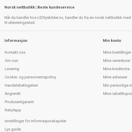
Norsk nettbutikk | Beste kundeservice
Når du handler hos LEDlyskilder.no, handler du fra en norsk nettbutikk med f
til utleveringssted.
Informasjon
Min konto
Kontakt oss
Mine bestillinger
Om oss
Mine varereturer
Levering
Mine kreditnota
Cookie- og personvernspolicy
Mine adresser
Handelsbetingelser
Min personlige i
Angrerett
Mine rabattkupo
Produsentgaranti
Returlapp
Innstillinger for informasjonskapsler
Lys guide