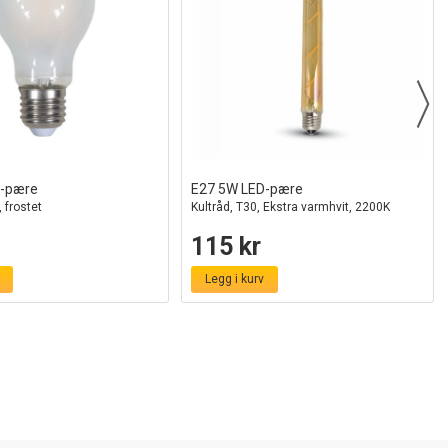
D-pære
E27 5W LED-pære
 frostet
Kultråd, T30, Ekstra varmhvit, 2200K
115 kr
Legg i kurv