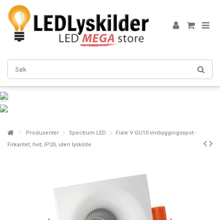
Produsenter
Spectrum LED
Fiale V GU10 innbyggingsspot -
Firkantet, hvit, IP20, uten lyskilde