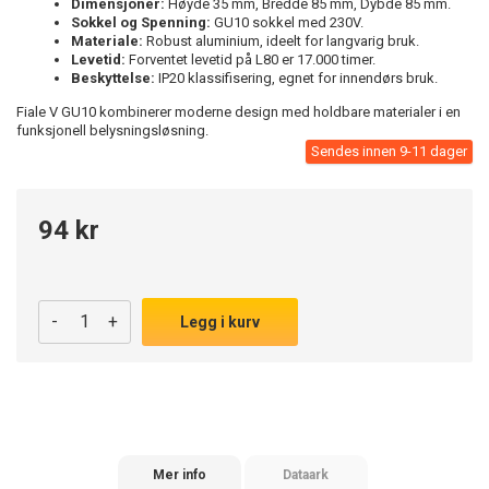
Dimensjoner:
Høyde 35 mm, Bredde 85 mm, Dybde 85 mm.
Sokkel og Spenning:
GU10 sokkel med 230V.
Materiale:
Robust aluminium, ideelt for langvarig bruk.
Levetid:
Forventet levetid på L80 er 17.000 timer.
Beskyttelse:
IP20 klassifisering, egnet for innendørs bruk.
Fiale V GU10 kombinerer moderne design med holdbare materialer i en
funksjonell belysningsløsning.
Sendes innen 9-11 dager
94 kr
-
+
Legg i kurv
Mer info
Dataark