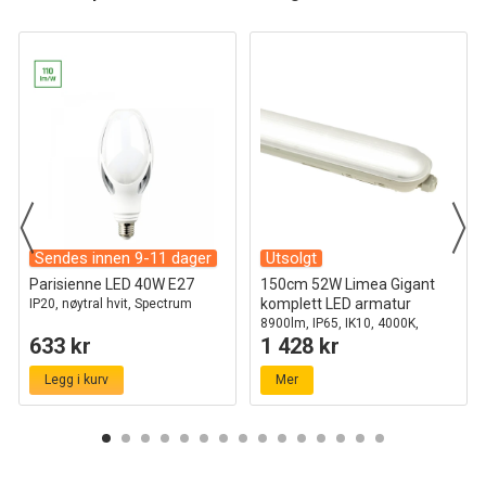
Sendes innen 9-11 dager
Utsolgt
Parisienne LED 40W E27
150cm 52W Limea Gigant
komplett LED armatur
IP20, nøytral hvit, Spectrum
8900lm, IP65, IK10, 4000K,
633 kr
1 428 kr
gjennomkoblet
Legg i kurv
Mer