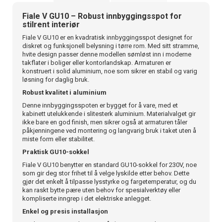
Fiale V GU10 – Robust innbyggingsspot for
stilrent interiør
Fiale V GU10 er en kvadratisk innbyggingsspot designet for
diskret og funksjonell belysning i tørre rom. Med sitt stramme,
hvite design passer denne modellen sømløst inn i moderne
takflater i boliger eller kontorlandskap. Armaturen er
konstruert i solid aluminium, noe som sikrer en stabil og varig
løsning for daglig bruk.
Robust kvalitet i aluminium
Denne innbyggingsspoten er bygget for å vare, med et
kabinett utelukkende i slitesterk aluminium. Materialvalget gir
ikke bare en god finish, men sikrer også at armaturen tåler
påkjenningene ved montering og langvarig bruk i taket uten å
miste form eller stabilitet.
Praktisk GU10-sokkel
Fiale V GU10 benytter en standard GU10-sokkel for 230V, noe
som gir deg stor frihet til å velge lyskilde etter behov. Dette
gjør det enkelt å tilpasse lysstyrke og fargetemperatur, og du
kan raskt bytte pære uten behov for spesialverktøy eller
kompliserte inngrep i det elektriske anlegget.
Enkel og presis installasjon