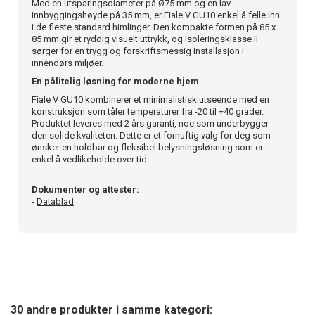
Med en utsparingsdiameter på Ø75 mm og en lav
innbyggingshøyde på 35 mm, er Fiale V GU10 enkel å felle inn
i de fleste standard himlinger. Den kompakte formen på 85 x
85 mm gir et ryddig visuelt uttrykk, og isoleringsklasse II
sørger for en trygg og forskriftsmessig installasjon i
innendørs miljøer.
En pålitelig løsning for moderne hjem
Fiale V GU10 kombinerer et minimalistisk utseende med en
konstruksjon som tåler temperaturer fra -20 til +40 grader.
Produktet leveres med 2 års garanti, noe som underbygger
den solide kvaliteten. Dette er et fornuftig valg for deg som
ønsker en holdbar og fleksibel belysningsløsning som er
enkel å vedlikeholde over tid.
Dokumenter og attester:
-
Datablad
30 andre produkter i samme kategori: