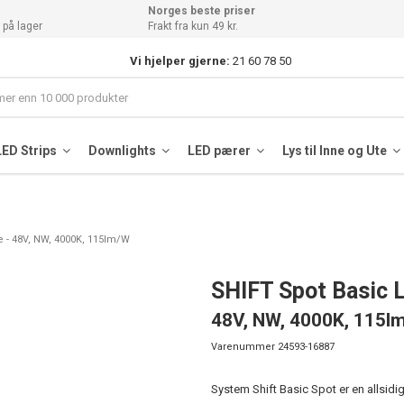
Norges beste priser
 på lager
Frakt fra kun 49 kr.
Vi hjelper gjerne:
21 60 78 50
LED Strips
Downlights
LED pærer
Lys til Inne og Ute
e - 48V, NW, 4000K, 115lm/W
SHIFT Spot Basic 
48V, NW, 4000K, 115l
Varenummer
24593-16887
System Shift Basic Spot er en allsidi