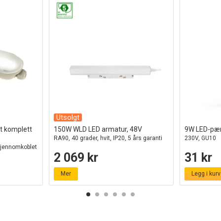
Utsolgt
t komplett
150W WLD LED armatur, 48V
9W LED-pæ
RA90, 40 grader, hvit, IP20, 5 års garanti
230V, GU10
gjennomkoblet
2 069 kr
31 kr
Mer
Legg i kurv