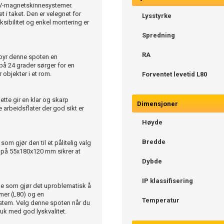
48V-magnetskinnesystemer.
t i taket. Den er velegnet for
Lysstyrke
ksibilitet og enkel montering er
Spredning
RA
ilbyr denne spoten en
på 24 grader sørger for en
 objekter i et rom.
Forventet levetid L80
ette gir en klar og skarp
Dimensjoner
 arbeidsflater der god sikt er
Høyde
Bredde
som gjør den til et pålitelig valg
 på 55x180x120 mm sikrer at
Dybde
IP klassifisering
noe som gjør det uproblematisk å
imer (L80) og en
Temperatur
system. Velg denne spoten når du
ruk med god lyskvalitet.