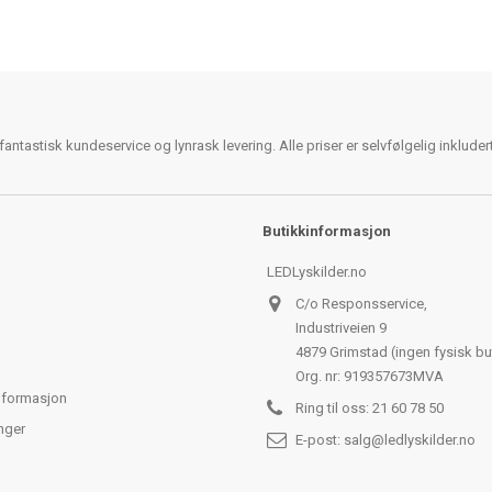
antastisk kundeservice og lynrask levering. Alle priser er selvfølgelig inklude
Butikkinformasjon
LEDLyskilder.no
C/o Responsservice,
Industriveien 9
4879 Grimstad (ingen fysisk bu
Org. nr: 919357673MVA
nformasjon
Ring til oss:
21 60 78 50
nger
E-post:
salg@ledlyskilder.no