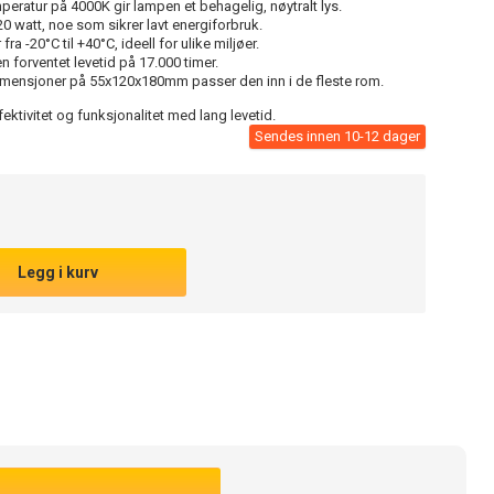
ratur på 4000K gir lampen et behagelig, nøytralt lys.
0 watt, noe som sikrer lavt energiforbruk.
fra -20°C til +40°C, ideell for ulike miljøer.
n forventet levetid på 17.000 timer.
ensjoner på 55x120x180mm passer den inn i de fleste rom.
tivitet og funksjonalitet med lang levetid.
Sendes innen 10-12 dager
Legg i kurv