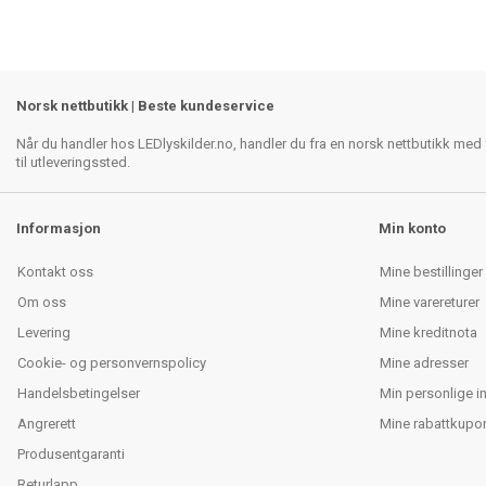
Norsk nettbutikk | Beste kundeservice
Når du handler hos LEDlyskilder.no, handler du fra en norsk nettbutikk med f
til utleveringssted.
Informasjon
Min konto
Kontakt oss
Mine bestillinger
Om oss
Mine varereturer
Levering
Mine kreditnota
Cookie- og personvernspolicy
Mine adresser
Handelsbetingelser
Min personlige i
Angrerett
Mine rabattkupo
Produsentgaranti
Returlapp