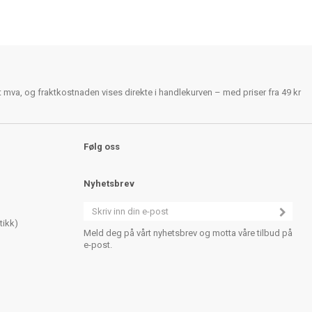
rt mva, og fraktkostnaden vises direkte i handlekurven – med priser fra 49 kr
Følg oss
Nyhetsbrev
tikk)
Meld deg på vårt nyhetsbrev og motta våre tilbud på
e-post.