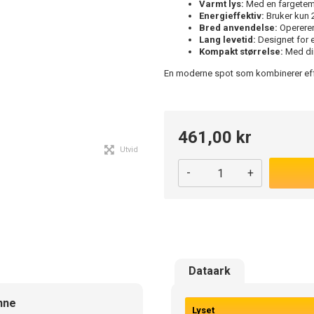
Varmt lys:
Med en fargetempe
Energieffektiv:
Bruker kun 2
Bred anvendelse:
Opererer 
Lang levetid:
Designet for e
Kompakt størrelse:
Med dim
En moderne spot som kombinerer effek
461,00 kr
Utvid
-
+
Dataark
nne
Lyset