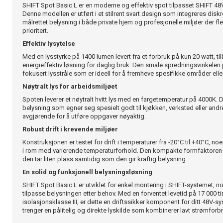
SHIFT Spot Basic L er en moderne og effektiv spot tilpasset SHIFT 
Denne modellen er utført i et stilrent svart design som integreres diskre
målrettet belysning i både private hjem og profesjonelle miljøer der fle
prioritert.
Effektiv lysytelse
Med en lysstyrke på 1400 lumen levert fra et forbruk på kun 20 watt, t
energieffektiv løsning for daglig bruk. Den smale spredningsvinkelen 
fokusert lysstråle som er ideell for å fremheve spesifikke områder eller
Nøytralt lys for arbeidsmiljøet
Spoten leverer et nøytralt hvitt lys med en fargetemperatur på 4000K. D
belysning som egner seg spesielt godt til kjøkken, verksted eller andre
avgjørende for å utføre oppgaver nøyaktig.
Robust drift i krevende miljøer
Konstruksjonen er testet for drift i temperaturer fra -20°C til +40°C, noe 
i rom med varierende temperaturforhold. Den kompakte formfaktoren
den tar liten plass samtidig som den gir kraftig belysning.
En solid og funksjonell belysningsløsning
SHIFT Spot Basic L er utviklet for enkel montering i SHIFT-systemet, 
tilpasse belysningen etter behov. Med en forventet levetid på 17 000 t
isolasjonsklasse III, er dette en driftssikker komponent for ditt 48V-
trenger en pålitelig og direkte lyskilde som kombinerer lavt strømforb