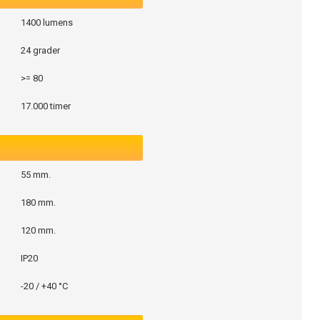
1400 lumens
24 grader
>= 80
17.000 timer
55 mm.
180 mm.
120 mm.
IP20
-20 / +40 °C