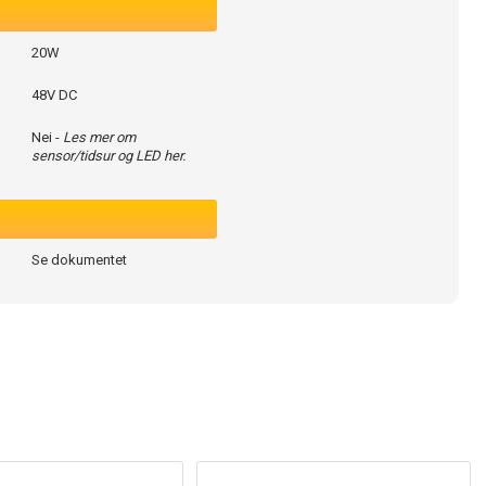
20W
48V DC
Nei -
Les mer om
sensor/tidsur og LED her.
Se dokumentet