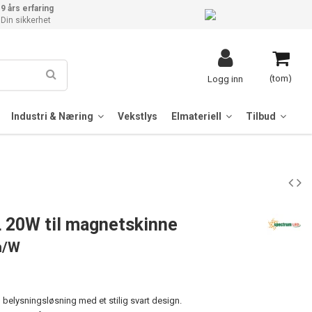
9 års erfaring
Din sikkerhet
(tom)
Logg inn
Industri & Næring
Vekstlys
Elmateriell
Tilbud
L 20W til magnetskinne
m/W
g belysningsløsning med et stilig svart design.