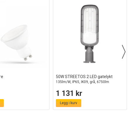
re
50W STREETOS 2 LED gatelykt
135lm/W, IP65, IK09, grå, 6750lm
1 131 kr
Legg i kurv