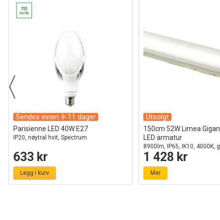
Sendes innen 9-11 dager
Utsolgt
Parisienne LED 40W E27
150cm 52W Limea Gigan
LED armatur
IP20, nøytral hvit, Spectrum
8900lm, IP65, IK10, 4000K, 
633 kr
1 428 kr
Legg i kurv
Mer