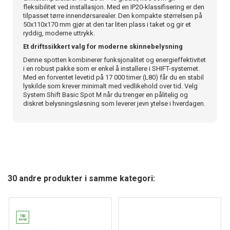
fleksibilitet ved installasjon. Med en IP20-klassifisering er den
tilpasset tørre innendørsarealer. Den kompakte størrelsen på
50x110x170 mm gjør at den tar liten plass i taket og gir et
ryddig, moderne uttrykk.
Et driftssikkert valg for moderne skinnebelysning
Denne spotten kombinerer funksjonalitet og energieffektivitet
i en robust pakke som er enkel å installere i SHIFT-systemet.
Med en forventet levetid på 17 000 timer (L80) får du en stabil
lyskilde som krever minimalt med vedlikehold over tid. Velg
System Shift Basic Spot M når du trenger en pålitelig og
diskret belysningsløsning som leverer jevn ytelse i hverdagen.
30 andre produkter i samme kategori: