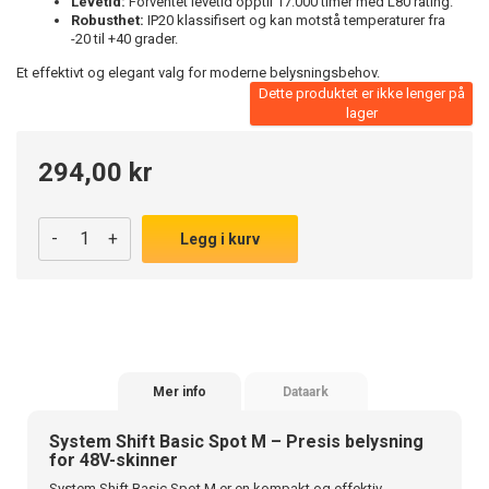
Levetid:
Forventet levetid opptil 17.000 timer med L80 rating.
Robusthet:
IP20 klassifisert og kan motstå temperaturer fra
-20 til +40 grader.
Et effektivt og elegant valg for moderne belysningsbehov.
Dette produktet er ikke lenger på
lager
294,00 kr
-
+
Legg i kurv
Mer info
Dataark
System Shift Basic Spot M – Presis belysning
for 48V-skinner
System Shift Basic Spot M er en kompakt og effektiv