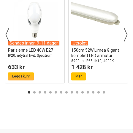
Sendes innen 9-11 dager
Utsolgt
Parisienne LED 40W E27
150cm 52W Limea Gigant
komplett LED armatur
IP20, nøytral hvit, Spectrum
8900lm, IP65, IK10, 4000K,
633 kr
1 428 kr
gjennomkoblet
Legg i kurv
Mer