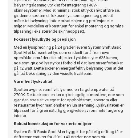
belysningsløsning utviklet for integrering i 48V-
skinnesystemer. Med et minimalistisk uttrykk i hvit utførelse,
gir denne spotten et fokusert lys som egner seg godt til
målrettet belysning i både private hjem og profesjonelle
miljøer. Modellen er konstruert for enkel montering og sømløs
tilpasning i eksisterende skinneoppsett.
Fokusert lysutbytte og presisjon
Med en lysspredning på 24 grader leverer System Shift Basic
Spot M et konsentrert lys som er ideelt for å fremheve
spesifikke områder eller objekter. Lyskilden yter 625 lumen,
noe som gir god lysstyrke i forhold til det lave strømforbruket
på 12 watt. Dette sikrer en energieffektiv belysning uten at det
går på bekostning av den visuelle kvaliteten.
Varmhvit lyskvalitet
Spotten avgir et varmhvitt lys med en fargetemperatur på
2700K. Dette skaper en lun og behagelig atmosfære, noe som
gjør den spesielt velegnet for oppholdsrom, soverom eller
restauranter hvor man ønsker en lun stemning. Lyskvaliteten er
tilpasset for å gi en naturlig gjengivelse av rommets farger og
interiør.
Robust konstruksjon for varierte miljøer
System Shift Basic Spot M er bygget for pålitelig drift og tåler
driftstemperaturer fra -20 til +40 grader, noe som gir