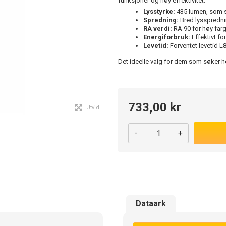
funksjoner og høy effektivitet.
Lysstyrke:
435 lumen, som si
Spredning:
Bred lysspredni
RA verdi:
RA 90 for høy farg
Energiforbruk:
Effektivt fo
Levetid:
Forventet levetid L8
Det ideelle valg for dem som søker h
733,00 kr
Utvid
-
+
Dataark