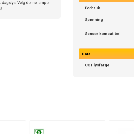
ralt dagslys. Velg denne lampen
g.
Forbruk
Spenning
Sensor kompatibel
Data
CCT lysfarge