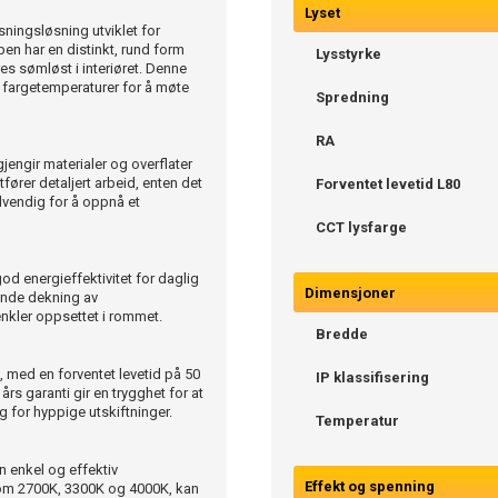
Lyset
ningsløsning utviklet for
en har en distinkt, rund form
Lysstyrke
s sømløst i interiøret. Denne
re fargetemperaturer for å møte
Spredning
RA
engir materialer og overflater
ører detaljert arbeid, enten det
Forventet levetid L80
ødvendig for å oppnå et
CCT lysfarge
d energieffektivitet for daglig
Dimensjoner
ende dekning av
nkler oppsettet i rommet.
Bredde
, med en forventet levetid på 50
IP klassifisering
s garanti gir en trygghet for at
eg for hyppige utskiftninger.
Temperatur
 enkel og effektiv
Effekt og spenning
lom 2700K, 3300K og 4000K, kan