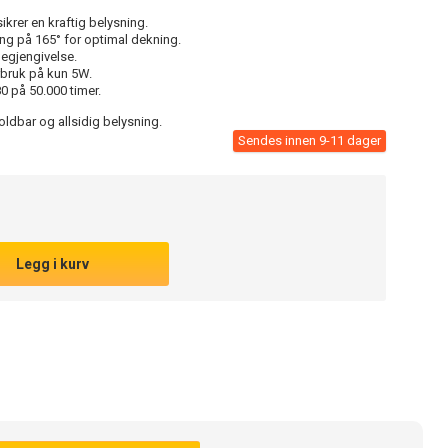
krer en kraftig belysning.
ng på 165° for optimal dekning.
egjengivelse.
rbruk på kun 5W.
0 på 50.000 timer.
oldbar og allsidig belysning.
Sendes innen 9-11 dager
Legg i kurv