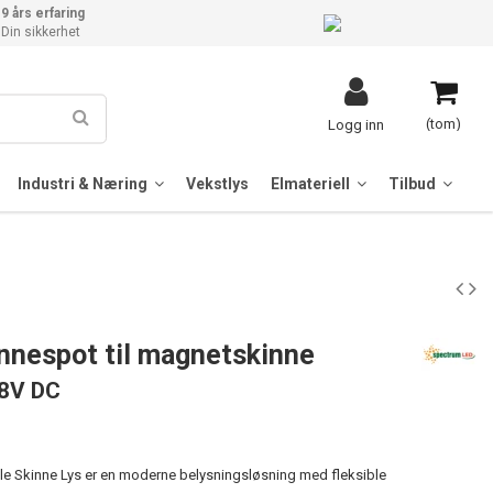
9 års erfaring
Din sikkerhet
(tom)
Logg inn
Industri & Næring
Vekstlys
Elmateriell
Tilbud
nespot til magnetskinne
48V DC
ule Skinne Lys er en moderne belysningsløsning med fleksible