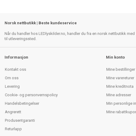
Norsk nettbutikk | Beste kundeservice
Når du handler hos LEDlyskilder.no, handler du fra en norsk nettbutikk med f
til utleveringssted.
Informasjon
Min konto
Kontakt oss
Mine bestillinger
Om oss
Mine varereturer
Levering
Mine kreditnota
Cookie- og personvernspolicy
Mine adresser
Handelsbetingelser
Min personlige i
Angrerett
Mine rabattkupo
Produsentgaranti
Returlapp