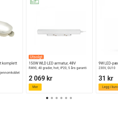
Utsolgt
t komplett
150W WLD LED armatur, 48V
9W LED-pæ
RA90, 40 grader, hvit, IP20, 5 års garanti
230V, GU10
gjennomkoblet
2 069 kr
31 kr
Mer
Legg i kurv