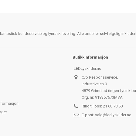
antastisk kundeservice og lynrask levering. Alle priser er selvfølgelig inklude
Butikkinformasjon
LEDLyskilder.no
C/o Responsservice,
Industriveien 9
4879 Grimstad (ingen fysisk bu
Org. nr: 919357673MVA
nformasjon
Ring til oss:
21 60 78 50
nger
E-post:
salg@ledlyskilder.no