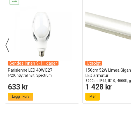
Sendes innen 9-11 dager
Utsolgt
Parisienne LED 40W E27
150cm 52W Limea Gigan
LED armatur
IP20, nøytral hvit, Spectrum
8900lm, IP65, IK10, 4000K, 
633 kr
1 428 kr
Legg i kurv
Mer