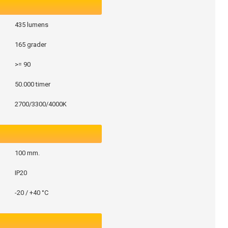
435 lumens
165 grader
>= 90
50.000 timer
2700/3300/4000K
100 mm.
IP20
-20 / +40 °C