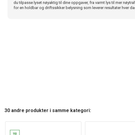
du tilpasse lyset nøyaktig til dine oppgaver, fra varmt lys til mer nøyt
for en holdbar og driftssikker belysning som leverer resultater hver da
30 andre produkter i samme kategori: