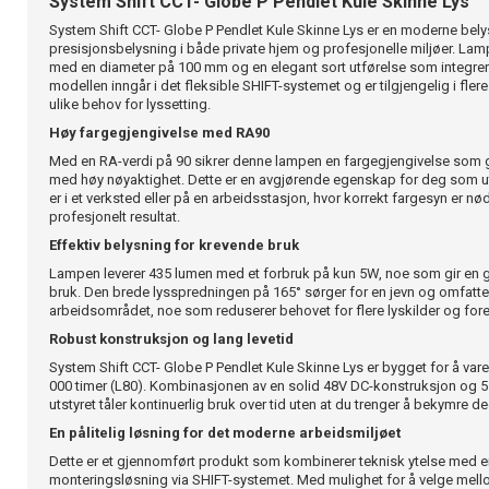
System Shift CCT- Globe P Pendlet Kule Skinne Lys
System Shift CCT- Globe P Pendlet Kule Skinne Lys er en moderne belys
presisjonsbelysning i både private hjem og profesjonelle miljøer. Lamp
med en diameter på 100 mm og en elegant sort utførelse som integrere
modellen inngår i det fleksible SHIFT-systemet og er tilgjengelig i fle
ulike behov for lyssetting.
Høy fargegjengivelse med RA90
Med en RA-verdi på 90 sikrer denne lampen en fargegjengivelse som gj
med høy nøyaktighet. Dette er en avgjørende egenskap for deg som utf
er i et verksted eller på en arbeidsstasjon, hvor korrekt fargesyn er n
profesjonelt resultat.
Effektiv belysning for krevende bruk
Lampen leverer 435 lumen med et forbruk på kun 5W, noe som gir en go
bruk. Den brede lysspredningen på 165° sørger for en jevn og omfatt
arbeidsområdet, noe som reduserer behovet for flere lyskilder og fore
Robust konstruksjon og lang levetid
System Shift CCT- Globe P Pendlet Kule Skinne Lys er bygget for å vare
000 timer (L80). Kombinasjonen av en solid 48V DC-konstruksjon og 5 år
utstyret tåler kontinuerlig bruk over tid uten at du trenger å bekymre d
En pålitelig løsning for det moderne arbeidsmiljøet
Dette er et gjennomført produkt som kombinerer teknisk ytelse med en
monteringsløsning via SHIFT-systemet. Med mulighet for å velge mel