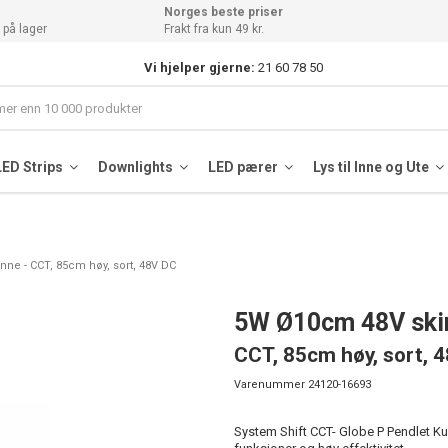
Norges beste priser
 på lager
Frakt fra kun 49 kr.
Vi hjelper gjerne:
21 60 78 50
LED Strips
Downlights
LED pærer
Lys til Inne og Ute
ne - CCT, 85cm høy, sort, 48V DC
5W Ø10cm 48V skin
CCT, 85cm høy, sort, 
Varenummer
24120-16693
System Shift CCT- Globe P Pendlet K