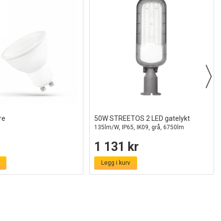
re
50W STREETOS 2 LED gatelykt
135lm/W, IP65, IK09, grå, 6750lm
1 131 kr
Legg i kurv