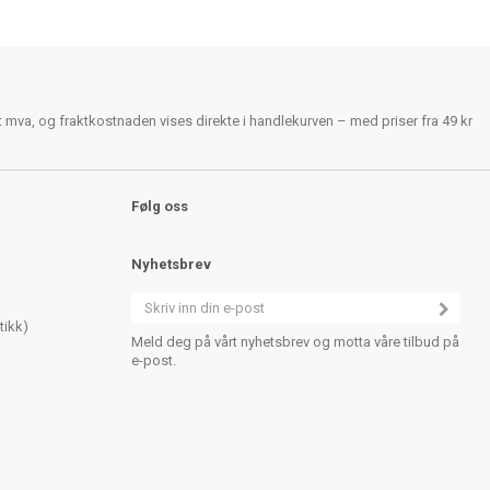
rt mva, og fraktkostnaden vises direkte i handlekurven – med priser fra 49 kr
Følg oss
Nyhetsbrev
tikk)
Meld deg på vårt nyhetsbrev og motta våre tilbud på
e-post.