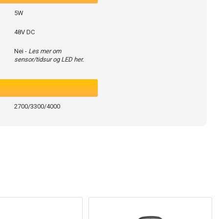
5W
48V DC
Nei -
Les mer om
sensor/tidsur og LED her.
2700/3300/4000