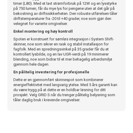
timer (L80). Med et lavt strømforbruk på 12W og en lysstyrke
på 750 lumen, får du mye lys for pengene uten at det går på
bekostning av driftssikkerheten. Den robuste utførelsen tåler
driftstemperaturer fra -20 til +40 grader, noe som gjør den
velegnet for varierte omgivelser.
Enkel montering og høy kontroll
Spoten er konstruert for sømløs integrasjon i System Shift-
skinner, noe som sikrer en rask og stabil installasjon for
fagfolk. Med en spredningsvinkel på 35 grader får du et
kontrollert lysbilde, og en lav UGR-verdi på 19 minimerer
blending, noe som bidrar til et mer behagelig arbeidsmiljø
gjennom hele dagen.
En pålitelig investering for profesjonelle
Dette er en gjennomført skinnespot som kombinerer
energieffektivitet med langvarig ytelse. Med 5 års garanti kan
du være trygg på at dette er en holdbar løsning for ditt
prosjekt. Velg GRID S når du trenger pålitelig belysning som
tåler daglig bruk i krevende omgivelser.