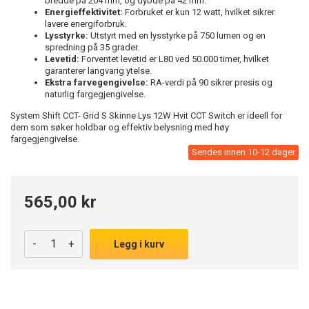
bredde på 204 mm, og dybde på 42 mm.
Energieffektivitet:
Forbruket er kun 12 watt, hvilket sikrer
lavere energiforbruk.
Lysstyrke:
Utstyrt med en lysstyrke på 750 lumen og en
spredning på 35 grader.
Levetid:
Forventet levetid er L80 ved 50.000 timer, hvilket
garanterer langvarig ytelse.
Ekstra farvegengivelse:
RA-verdi på 90 sikrer presis og
naturlig fargegjengivelse.
System Shift CCT- Grid S Skinne Lys 12W Hvit CCT Switch er ideell for
dem som søker holdbar og effektiv belysning med høy
fargegjengivelse.
Sendes innen 10-12 dager
565,00 kr
-
+
Legg i kurv