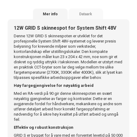
Mer info
Dataark
12W GRID S skinnespot for System Shift 48V
Denne 12W GRID S skinnespoten er utviklet for det
profesjonelle System Shift 48V-systemet og leverer presis
belysning for krevende miljøer som verksteder,
kontorlandskap eller utstillingslokaler. Den kompakte
konstruksjonen måler kun 23 x 204 x 42 mm, noe som gir et
diskret og ryddig uttrykk i takskinnen. Modellen er utstyrt med
en praktisk CCT-bryter som lar deg velge mellom tre ulike
fargetemperaturer (2700K, 3300K eller 4000K), slik at lyset kan
tilpasses spesifikke arbeidsoppgaver eller behov.
Høy fargegjengivelse for nøyaktig arbeid
Med en RA-verdi på 90 gir denne skinnespoten en svært
nøyaktig gjengivelse av farger og kontraster. Dette er en
avgjørende fordel for håndverkere, mekanikere og andre som
utfører detaljert arbeid hvor korrekt fargeoppfatning er
nødvendig for å sikre høy kvalitet på utført arbeid og unngå
feil.
Effektiv og robust konstruksjon
GRID S er bygget for å vare med en forventet levetid på 50 000