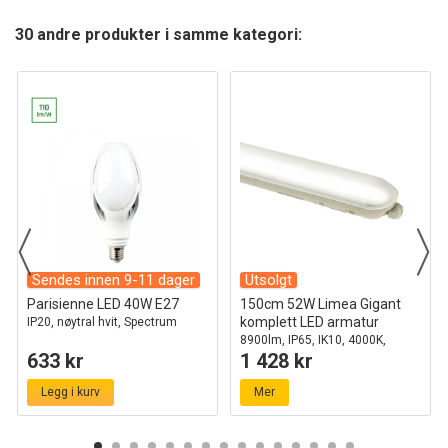
30 andre produkter i samme kategori:
Sendes innen 9-11 dager
Utsolgt
Parisienne LED 40W E27
150cm 52W Limea Gigant
komplett LED armatur
IP20, nøytral hvit, Spectrum
8900lm, IP65, IK10, 4000K,
633 kr
1 428 kr
gjennomkoblet
Legg i kurv
Mer