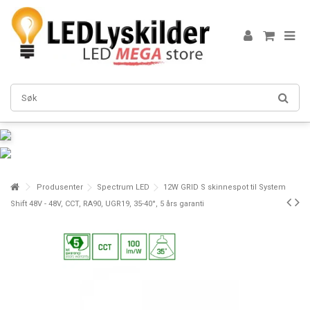
Produsenter
Spectrum LED
12W GRID S skinnespot til System
Shift 48V - 48V, CCT, RA90, UGR19, 35-40°, 5 års garanti