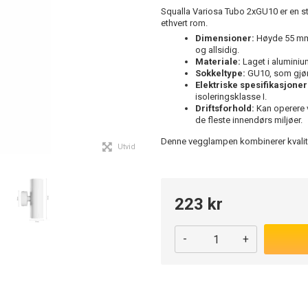
Squalla Variosa Tubo 2xGU10 er en sti
ethvert rom.
Dimensioner:
Høyde 55 mm
og allsidig.
Materiale:
Laget i aluminiu
Sokkeltype:
GU10, som gjør 
Elektriske spesifikasjoner
isoleringsklasse I.
Driftsforhold:
Kan operere v
de fleste innendørs miljøer.
Denne vegglampen kombinerer kvalitet
Utvid
223 kr
-
+