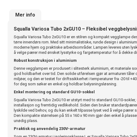
Mer info
Squalla Variosa Tubo 2xGU10 – Fleksibel veggbelysn
Squalla Variosa Tubo 2xGU10 er en stilren og kompakt vegglampe desig
tørre innendørs rom. Med sitt minimalistiske, runde design i aluminiu
moderne hjem og praktiske arbeidsområder. Lampen leveres uten lyskil
å velge pærer med ønsket lysstyrke og fargetemperatur for å dekke di
Robust konstruksjon i aluminium
Denne vegglampen er produsert i slitesterk aluminium, et materiale so
god holdbarhet over tid. Den solide utførelsen gjør at armaturen tåler 
miljøer, og den er testet for driftssikkerhet i temperaturer fra -20 til +40
for deg som søker en enkel og holdbar belysningsløsning.
Enkel montering og standard GU10-sokkel
Squalla Variosa Tubo 2xGU10 er utstyrt med to standard GU10-sokler,
installasjon og fremtidig vedlikehold. Siden den bruker standardpærer
lyskilde ved behov, og du kan enkelt tilpasse lyset ved å velge pærer 
Den kompakte størrelsen på 55 x 160 x 90 mm gjør den enkel å plasser
unødig plass.
Praktisk og anvendelig 230V-armatur
Som en 230V-armatur i isoleringsklasse I, er Squalla Variosa Tubo 2xG