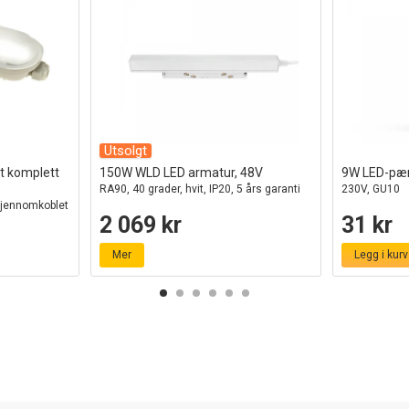
Utsolgt
t komplett
150W WLD LED armatur, 48V
9W LED-pæ
RA90, 40 grader, hvit, IP20, 5 års garanti
230V, GU10
gjennomkoblet
2 069 kr
31 kr
Mer
Legg i kurv