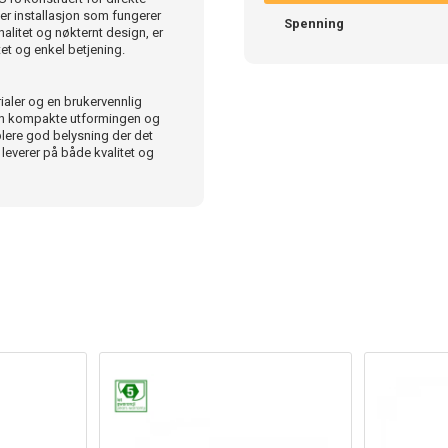
kker installasjon som fungerer
Spenning
alitet og nøkternt design, er
tet og enkel betjening.
aler og en brukervennlig
Den kompakte utformingen og
blere god belysning der det
everer på både kvalitet og