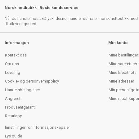
Norsk nettbutikk | Beste kundeservice
Når du handler hos LEDlyskilder.no, handler du fra en norsk nettbutikk med f
til utleveringssted.
Informasjon
Min konto
Kontakt oss
Mine bestillinger
Om oss
Mine varereturer
Levering
Mine kreditnota
Cookie- og personvernspolicy
Mine adresser
Handelsbetingelser
Min personlige i
Angrerett
Mine rabattkupo
Produsentgaranti
Returlapp
Innstillinger for informasjonskapsler
Lys guide