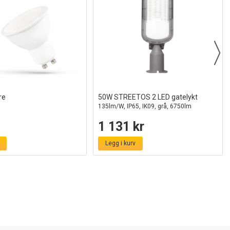
re
50W STREETOS 2 LED gatelykt
135lm/W, IP65, IK09, grå, 6750lm
1 131 kr
Legg i kurv