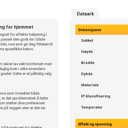
Dataark
ing for hjemmet
Dimensjoner
net for effektiv belysning i
m passer den godt inn i både
Sokkel
de, noe som gir deg friheten til
ne spesifikke behov.
Høyde
Bredde
m sikrer lav vekt kombinert med
daglig bruk i ulike innendørs
 grader. Dette er et pålitelig valg
Dybde
Materiale
 noe som forenkler både
IP klassifisering
, er det uproblematisk å bytte
som støtter dine preferanser.
Temperatur
e på veggen uten at den tar
Effekt og spenning
U10 konstruert for direkte