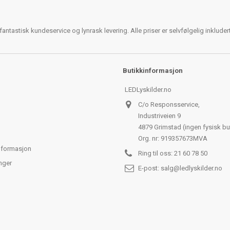
antastisk kundeservice og lynrask levering. Alle priser er selvfølgelig inklude
Butikkinformasjon
LEDLyskilder.no
C/o Responsservice,
Industriveien 9
4879 Grimstad (ingen fysisk bu
Org. nr: 919357673MVA
nformasjon
Ring til oss:
21 60 78 50
nger
E-post:
salg@ledlyskilder.no