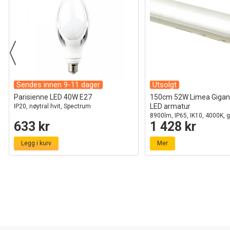
Sendes innen 9-11 dager
Utsolgt
Parisienne LED 40W E27
150cm 52W Limea Gigan
LED armatur
IP20, nøytral hvit, Spectrum
8900lm, IP65, IK10, 4000K, 
633 kr
1 428 kr
Legg i kurv
Mer