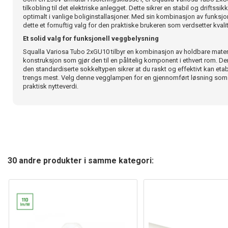
tilkobling til det elektriske anlegget. Dette sikrer en stabil og driftssi
optimalt i vanlige boliginstallasjoner. Med sin kombinasjon av funksjon
dette et fornuftig valg for den praktiske brukeren som verdsetter kvali
Et solid valg for funksjonell veggbelysning
Squalla Variosa Tubo 2xGU10 tilbyr en kombinasjon av holdbare materi
konstruksjon som gjør den til en pålitelig komponent i ethvert rom. 
den standardiserte sokkeltypen sikrer at du raskt og effektivt kan eta
trengs mest. Velg denne vegglampen for en gjennomført løsning som l
praktisk nytteverdi.
30 andre produkter i samme kategori: