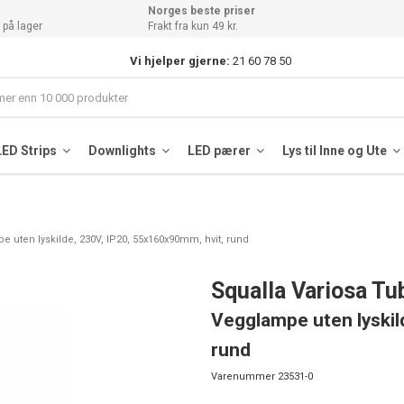
Norges beste priser
 på lager
Frakt fra kun 49 kr.
Vi hjelper gjerne:
21 60 78 50
LED Strips
Downlights
LED pærer
Lys til Inne og Ute
 uten lyskilde, 230V, IP20, 55x160x90mm, hvit, rund
Squalla Variosa T
Vegglampe uten lyskil
rund
Varenummer
23531-0