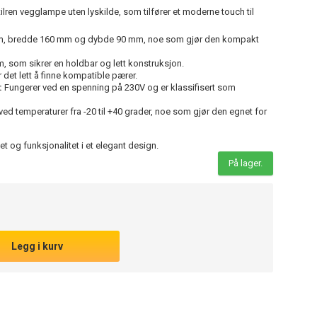
lren vegglampe uten lyskilde, som tilfører et moderne touch til
, bredde 160 mm og dybde 90 mm, noe som gjør den kompakt
m, som sikrer en holdbar og lett konstruksjon.
det lett å finne kompatible pærer.
:
Fungerer ved en spenning på 230V og er klassifisert som
ed temperaturer fra -20 til +40 grader, noe som gjør den egnet for
 og funksjonalitet i et elegant design.
På lager.
Legg i kurv