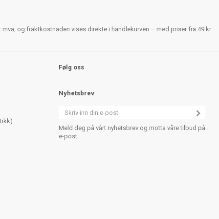
rt mva, og fraktkostnaden vises direkte i handlekurven – med priser fra 49 kr
Følg oss
Nyhetsbrev
tikk)
Meld deg på vårt nyhetsbrev og motta våre tilbud på
e-post.