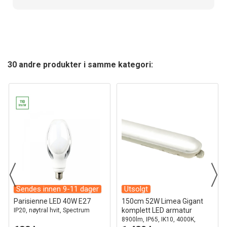
30 andre produkter i samme kategori:
Sendes innen 9-11 dager
Utsolgt
Parisienne LED 40W E27
150cm 52W Limea Gigant
komplett LED armatur
IP20, nøytral hvit, Spectrum
8900lm, IP65, IK10, 4000K,