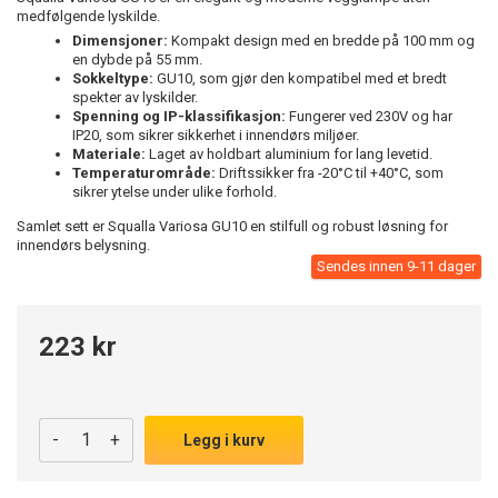
medfølgende lyskilde.
Dimensjoner:
Kompakt design med en bredde på 100 mm og
en dybde på 55 mm.
Sokkeltype:
GU10, som gjør den kompatibel med et bredt
spekter av lyskilder.
Spenning og IP-klassifikasjon:
Fungerer ved 230V og har
IP20, som sikrer sikkerhet i innendørs miljøer.
Materiale:
Laget av holdbart aluminium for lang levetid.
Temperaturområde:
Driftssikker fra -20°C til +40°C, som
sikrer ytelse under ulike forhold.
Samlet sett er Squalla Variosa GU10 en stilfull og robust løsning for
innendørs belysning.
Sendes innen 9-11 dager
223 kr
-
+
Legg i kurv