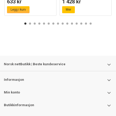
633 kr
1 428 kr
gjennomkoblet
Legg i kurv
Mer
Norsk nettbutikk | Beste kundeservice
Informasjon
Min konto
Butikkinformasjon