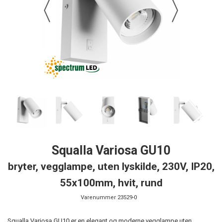
Squalla Variosa GU10
bryter, vegglampe, uten lyskilde, 230V, IP20,
55x100mm, hvit, rund
Varenummer
23529-0
Squalla Variosa GU10 er en elegant og moderne vegglampe uten