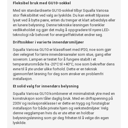
Fleksibel bruk med GU10-sokkel
Med sin standardiserte GU10-sokkel tilbyr Squalla Variosa
stor fleksibilitet ved valg av lyskilde. Du kan enkelt tilpasse
lyset ved å bytte pære, enten du trenger et klart arbeidslys eller
en lunere belysning. Denne tekniske løsningen forenkler
vedlikeholdet og gjør det mulig å oppgradere til nyere LED-
teknologi når behovet for energieffektivitet endrer seg.
Driftssikker i varierte innendørsmiljøer
Squalla Variosa GU10 er klassifisert med IP20, noe som gjør
den velegnet for tørre innendørsarealer som stue, gang eller
soverom. Lampen er testet for å fungere stabilt i et
temperaturområde fra -20°C til +40°C, noe som bekrefter dens
evne til å yte under ulike forhold. Dette er en teknisk
gjennomført løsning for deg som ønsker en problemfri
installasjon.
Et solid valg for innendørs belysning
Squalla Variosa GU10 kombinerer et minimalistisk ytre med en
konstruksjon som tåler daglig bruk. Med en driftspenning på
230V og isolasjonsklasse I er dette en trygg og forutsigbar
installasjon for både private hjem og verkstedmiljøer. Velg
denne vegglampen hvis du er ute etter en holdbar
belysningsløsning som gir deg friheten til å velge din egen
lyskilde.