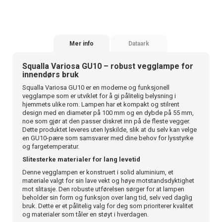
Mer info
Dataark
Squalla Variosa GU10 – robust vegglampe for
innendørs bruk
Squalla Variosa GU10 er en moderne og funksjonell
vegglampe som er utviklet for å gi pålitelig belysning i
hjemmets ulike rom. Lampen har et kompakt og stilrent
design med en diameter på 100 mm og en dybde på 55 mm,
noe som gjør at den passer diskret inn på de fleste vegger.
Dette produktet leveres uten lyskilde, slik at du selv kan velge
en GU10-pære som samsvarer med dine behov for lysstyrke
og fargetemperatur.
Slitesterke materialer for lang levetid
Denne vegglampen er konstruert i solid aluminium, et
materiale valgt for sin lave vekt og høye motstandsdyktighet
mot slitasje. Den robuste utførelsen sørger for at lampen
beholder sin form og funksjon over lang tid, selv ved daglig
bruk. Dette er et pålitelig valg for deg som prioriterer kvalitet
og materialer som tåler en støyt i hverdagen.