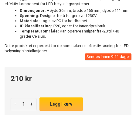
effektiv komponent for LED belysningssystemer.
Dimensjoner:
Høyde 36 mm, bredde 165 mm, dybde 111 mm.
Spenning:
Designet for å fungere ved 230V.
Materiale:
Laget av PC for holdbarhet.
IP klassifisering:
IP20, egnet for innendørs bruk.
Temperaturområde:
Kan operere i miljøer fra -20 til +40
grader Celsius.
Dette produktet er perfekt for de som søker en effektiv løsning for LED
belysningsinstallasjoner.
Sendes innen 9-11 dager
210 kr
-
+
Legg i kurv