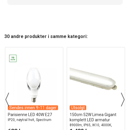
30 andre produkter i samme kategori:
Sendes innen 9-11 dager
Utsolgt
Parisienne LED 40W E27
150cm 52W Limea Gigant
komplett LED armatur
IP20, nøytral hvit, Spectrum
8900lm, IP65, IK10, 4000K,