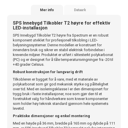
Mer info
Dataark
SPS Innebygd Tilkobler T2 høyre for effektiv
LED-installasjon
SPS Innebygd Tilkobler T2 høyre fra Spectrum er en robust
komponent utviklet for profesjonell tilkobling i LED-
belysningssystemer. Denne modellen er konstruert for
innendørs bruk og sikrer en stabil elektrisk forbindelse i
krevende miljøer. Produktet er utført i slitesterkt polykarbonat
(PC) og er designet for å tåle temperatursvingninger fra -20 til
+40 grader Celsius.
Robust konstruksjon for langvarig drift
Tilkobleren er bygget for å vare, med et materiale av
polykarbonat som gir god mekanisk styrke og pålitelighet
over tid. Med en isoleringsklasse I er den dimensjonert for
trygg bruk i faste installasjoner, noe som gjør den til et
foretrukket valg for håndverkere som krever komponenter
som holder høy teknisk standard gjennom hele systemets
levetid.
Praktiske dimensjoner og enkel montering
Med en høyde på 36 mm, bredde på 165 mm og dybde på 111