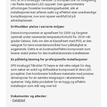
mm, er SPS Innebygd Tilkobler T2 kompakt nok for integrering
i de fleste standard LED-oppsett. Den gjennomtenkte
utformingen forenkler monteringsarbeidet, slik at
installasjonen kan utføres raskt og effektivt uten unødvendige
komplikasjoner, noe som sparer verdifull tid på
arbeidsplassen.
Driftssikker ytelse i varierte miljøer
Denne komponenten er spesifisert for 230V og fungerer
optimalt under varierende temperaturforhold fra -20 til +40
grader Celsius. Selv om den er klassifisert med IP20, er den
velegnet for tørre innendørsområder hvor pålitelighet er
avgjørende. Dette er en kostnadseffektiv komponent som
leverer stabil ytelse for den kvalitetsbevisste installatøren.
En pålitelig løsning for profesjonelle installasjoner
SPS Innebygd Tilkobler T2 høyre er det rette valget for deg
som søker en solid og driftssikker komponent til dine LED-
prosjekter. Den kombinerer holdbare materialer med presise
dimensjoner for en sømløs integrasjon i eksisterende
systemer. Velg dette produktet for en trygg og effektiv
installasjon som står seg over tid.
Dokumenter og attester:
-
Datablad