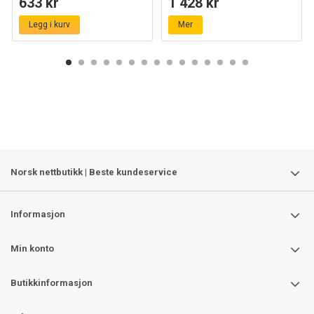
633 kr
1 428 kr
gjennomkoblet
Legg i kurv
Mer
Norsk nettbutikk | Beste kundeservice
Informasjon
Min konto
Butikkinformasjon