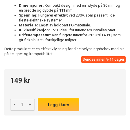
Dimensjoner:
Kompakt design med en høyde på 36 mm og
en bredde og dybde på 111 mm.
Spenning:
Fungerer effektivt ved 230V, som passer til de
fleste elektriske systemer.
Materiale:
Laget av holdbart PC-materiale.
IP klassifikasjon:
IP20, ideell for innendørs installasjoner.
Driftstemperatur:
Kan fungere innenfor -20°C til +40°C, som
gir fleksibilitet i forskjellige miljøer.
Dette produktet er en effektiv løsning for dine belysningsbehov med sin
pålitelighet og kompatibilitet.
Sendes innen 9-11 dager
149 kr
-
+
Legg i kurv