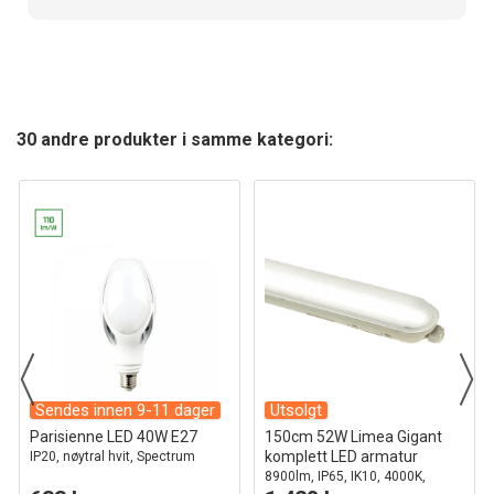
30 andre produkter i samme kategori:
Sendes innen 9-11 dager
Utsolgt
Parisienne LED 40W E27
150cm 52W Limea Gigant
komplett LED armatur
IP20, nøytral hvit, Spectrum
8900lm, IP65, IK10, 4000K,