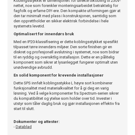
Koblingsstykket er dimensjonert for direkte tilkobling til 230V-
nettet, noe som forenkler monteringsarbeidet betraktelig for
fagfolk og erfarne DIY-ere. Den kompakte utformingen gjør at
den tar minimalt med plass i konstruksjonen, samtidig som
den opprettholder en sikker elektrisk forbindelse i hele
systemets levetid.
Optimalisert for innendørs bruk
Med en IP20-klassifisering er dette koblingsstykket spesifikt
tilpasset tørre innendørs miljøer. Den sorte finishen gir en
diskret og profesjonell avslutning i systemet, noe som bidrar
til en ryddig og oversiktlig installasjon. Dette er en pålitelig
komponent som sikrer at lysanlegget fungerer optimalt uten
unødvendige avbrudd.
En solid komponent for krevende installasjoner
Dette SPS innfelt koblingsstykke L høyre sort kombinerer
funksjonalitet med materialkvalitet for å gi deg en varig
løsning. Ved å velge komponenter fra Spectrum-serien sikrer
du kompatibilitet og ytelse som holder over tid. Invester i
utstyr som tåler daglig bruk og gjør installasjonen effektiv fra
start til slutt.
Dokumenter og attester:
-
Datablad