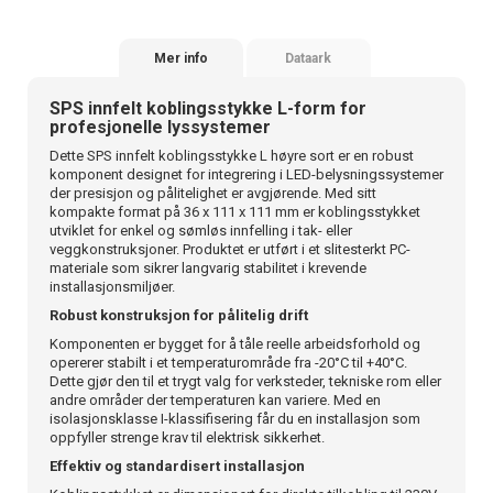
Mer info
Dataark
SPS innfelt koblingsstykke L-form for
profesjonelle lyssystemer
Dette SPS innfelt koblingsstykke L høyre sort er en robust
komponent designet for integrering i LED-belysningssystemer
der presisjon og pålitelighet er avgjørende. Med sitt
kompakte format på 36 x 111 x 111 mm er koblingsstykket
utviklet for enkel og sømløs innfelling i tak- eller
veggkonstruksjoner. Produktet er utført i et slitesterkt PC-
materiale som sikrer langvarig stabilitet i krevende
installasjonsmiljøer.
Robust konstruksjon for pålitelig drift
Komponenten er bygget for å tåle reelle arbeidsforhold og
opererer stabilt i et temperaturområde fra -20°C til +40°C.
Dette gjør den til et trygt valg for verksteder, tekniske rom eller
andre områder der temperaturen kan variere. Med en
isolasjonsklasse I-klassifisering får du en installasjon som
oppfyller strenge krav til elektrisk sikkerhet.
Effektiv og standardisert installasjon