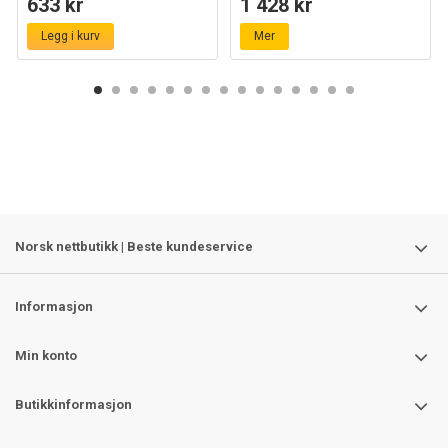
633 kr
1 428 kr
gjennomkoblet
Legg i kurv
Mer
Norsk nettbutikk | Beste kundeservice
Informasjon
Min konto
Butikkinformasjon