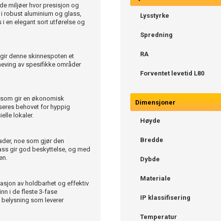
e miljøer hvor presisjon og
 i robust aluminium og glass,
Lysstyrke
 i en elegant sort utførelse og
Spredning
RA
 gir denne skinnespoten et
emheving av spesifikke områder
Forventet levetid L80
 som gir en økonomisk
Dimensjoner
useres behovet for hyppig
elle lokaler.
Høyde
Bredde
rader, noe som gjør den
lass gir god beskyttelse, og med
en.
Dybde
Materiale
sjon av holdbarhet og effektiv
nn i de fleste 3-fase
IP klassifisering
 belysning som leverer
Temperatur