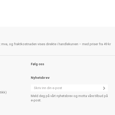
rt mva, og fraktkostnaden vises direkte i handlekurven – med priser fra 49 kr
Følg oss
Nyhetsbrev
tikk)
Meld deg på vårt nyhetsbrev og motta våre tilbud på
e-post.