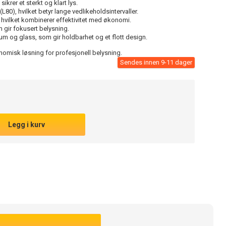
krer et sterkt og klart lys.
(L80), hvilket betyr lange vedlikeholdsintervaller.
 hvilket kombinerer effektivitet med økonomi.
 gir fokusert belysning.
um og glass, som gir holdbarhet og et flott design.
nomisk løsning for profesjonell belysning.
Sendes innen 9-11 dager
Legg i kurv