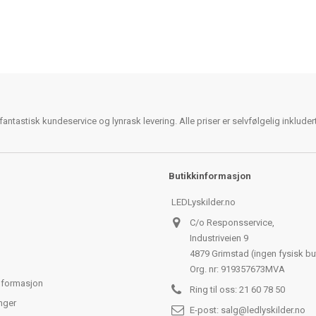
antastisk kundeservice og lynrask levering. Alle priser er selvfølgelig inklude
Butikkinformasjon
LEDLyskilder.no
C/o Responsservice,
Industriveien 9
4879 Grimstad (ingen fysisk bu
Org. nr: 919357673MVA
nformasjon
Ring til oss:
21 60 78 50
nger
E-post:
salg@ledlyskilder.no