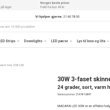
Norges beste priser
 på lager
Frakt fra kun 49 kr.
Vi hjelper gjerne:
21 60 78 50
LED Strips
Downlights
LED pærer
Lys til Inne og Ute
 varm hvit, COB LED
30W 3-faset skinn
24 grader, sort, varm 
Varenummer
21478-15897
MADARA LED 30W er en effektiv belys