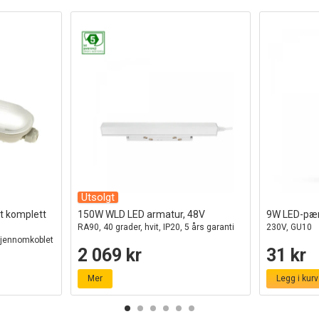
Utsolgt
t komplett
150W WLD LED armatur, 48V
9W LED-pæ
RA90, 40 grader, hvit, IP20, 5 års garanti
230V, GU10
gjennomkoblet
2 069 kr
31 kr
Mer
Legg i kurv