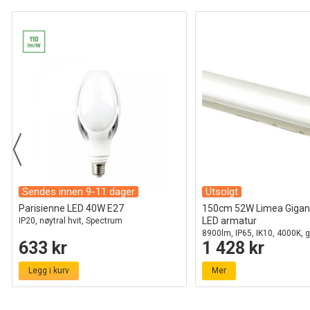
Sendes innen 9-11 dager
Utsolgt
Parisienne LED 40W E27
150cm 52W Limea Gigan
LED armatur
IP20, nøytral hvit, Spectrum
8900lm, IP65, IK10, 4000K, 
633 kr
1 428 kr
Legg i kurv
Mer