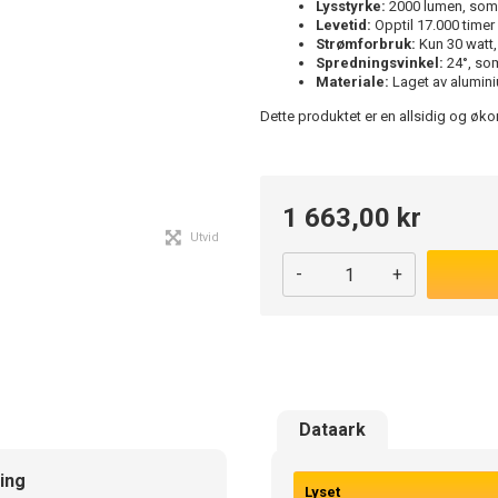
Lysstyrke:
2000 lumen, som si
Levetid:
Opptil 17.000 timer 
Strømforbruk:
Kun 30 watt,
Spredningsvinkel:
24°, som
Materiale:
Laget av alumini
Dette produktet er en allsidig og øko
1 663,00 kr
Utvid
-
+
Dataark
ing
Lyset