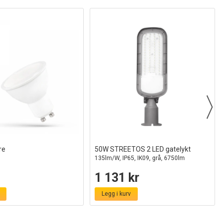
re
50W STREETOS 2 LED gatelykt
135lm/W, IP65, IK09, grå, 6750lm
1 131 kr
Legg i kurv