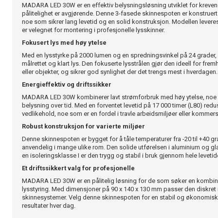
MADARA LED 30W er en effektiv belysningsløsning utviklet for krevend
pålitelighet er avgjørende. Denne 3-fasede skinnespoten er konstruert
noe som sikrer lang levetid og en solid konstruksjon. Modellen leveres
er velegnet for montering i profesjonelle lysskinner.
Fokusert lys med høy ytelse
Med en lysstyrke på 2000 lumen og en spredningsvinkel på 24 grader,
målrettet og klart lys. Den fokuserte lysstrålen gjør den ideell for fr
eller objekter, og sikrer god synlighet der det trengs mest i hverdagen.
Energieffektiv og driftssikker
MADARA LED 30W kombinerer lavt strømforbruk med høy ytelse, noe
belysning over tid. Med en forventet levetid på 17 000 timer (L80) red
vedlikehold, noe som er en fordel i travle arbeidsmiljøer eller kommersi
Robust konstruksjon for varierte miljøer
Denne skinnespoten er bygget for å tåle temperaturer fra -20 til +40 g
anvendelig i mange ulike rom. Den solide utførelsen i aluminium og g
en isoleringsklasse I er den trygg og stabil i bruk gjennom hele levetid
Et driftssikkert valg for profesjonelle
MADARA LED 30W er en pålitelig løsning for de som søker en kombina
lysstyring. Med dimensjoner på 90 x 140 x 130 mm passer den diskret i
skinnesystemer. Velg denne skinnespoten for en stabil og økonomisk
resultater hver dag.