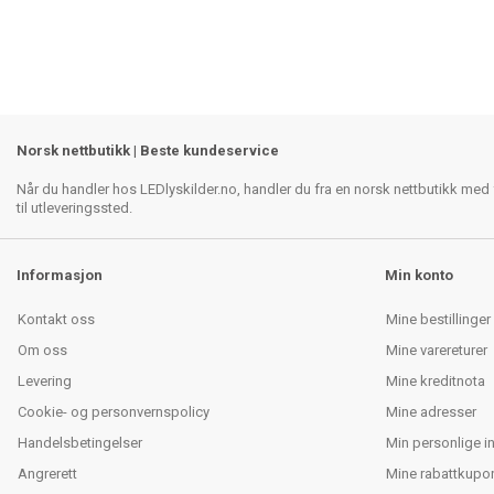
Norsk nettbutikk | Beste kundeservice
Når du handler hos LEDlyskilder.no, handler du fra en norsk nettbutikk med f
til utleveringssted.
Informasjon
Min konto
Kontakt oss
Mine bestillinger
Om oss
Mine varereturer
Levering
Mine kreditnota
Cookie- og personvernspolicy
Mine adresser
Handelsbetingelser
Min personlige i
Angrerett
Mine rabattkupo