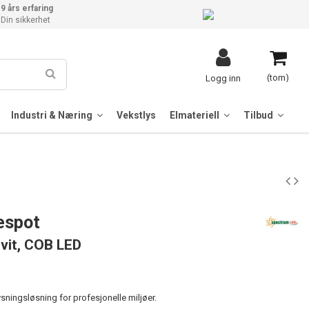
9 års erfaring
Din sikkerhet
(tom)
Logg inn
Industri & Næring
Vekstlys
Elmateriell
Tilbud
espot
hvit, COB LED
ningsløsning for profesjonelle miljøer.