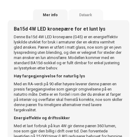
Mer info
Dataark
Ba15d 4W LED kronepære for et lunt lys
Denne Ba15d 4W LED kronepære (G45) er en energieffektiv
lyskilde utviklet for bruk i armaturer der en ekstra varmhvit
glød ønskes. Pæren er utført i matt glass, noe som gir en jevn
lysspredning uten blending, og den er velegnet for steder der
man ønsker en lun atmosfære. Modellen kommer med en
standard BA15d-sokkel og er fullt dimbar for enkel justering
av lysstyrken etter behov.
Høy fargegjengivelse for naturlig lys
Med en RA-verdi på 90 eller høyere leverer denne pæren en
presis fargegjengivelse som gjengir omgivelsene på en
naturtro måte. Dette er en fordel i rom der du ønsker at farger
på interiør og overflater skal fremstå korrekte, noe som skiller
denne pæren fra rimeligere alternativer med lavere
fargekvalitet.
Energieffektiv og driftssikker
Med et lavt forbruk på kun 4W gir denne pæren 360 lumen,
noe som gjør den billig i drift over tid. Den forventede
levetiden på 25 000 timer (L80) reduserer behovet for hyppige