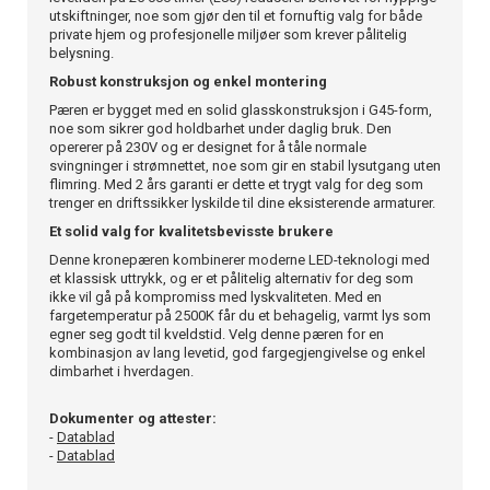
utskiftninger, noe som gjør den til et fornuftig valg for både
private hjem og profesjonelle miljøer som krever pålitelig
belysning.
Robust konstruksjon og enkel montering
Pæren er bygget med en solid glasskonstruksjon i G45-form,
noe som sikrer god holdbarhet under daglig bruk. Den
opererer på 230V og er designet for å tåle normale
svingninger i strømnettet, noe som gir en stabil lysutgang uten
flimring. Med 2 års garanti er dette et trygt valg for deg som
trenger en driftssikker lyskilde til dine eksisterende armaturer.
Et solid valg for kvalitetsbevisste brukere
Denne kronepæren kombinerer moderne LED-teknologi med
et klassisk uttrykk, og er et pålitelig alternativ for deg som
ikke vil gå på kompromiss med lyskvaliteten. Med en
fargetemperatur på 2500K får du et behagelig, varmt lys som
egner seg godt til kveldstid. Velg denne pæren for en
kombinasjon av lang levetid, god fargegjengivelse og enkel
dimbarhet i hverdagen.
Dokumenter og attester:
-
Datablad
-
Datablad