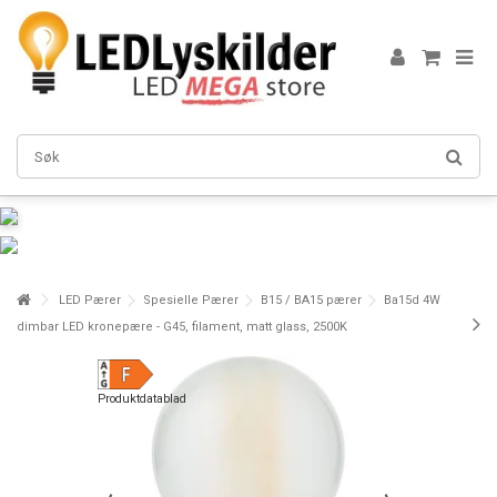
LED Pærer
Spesielle Pærer
B15 / BA15 pærer
Ba15d 4W
dimbar LED kronepære - G45, filament, matt glass, 2500K
Produktdatablad