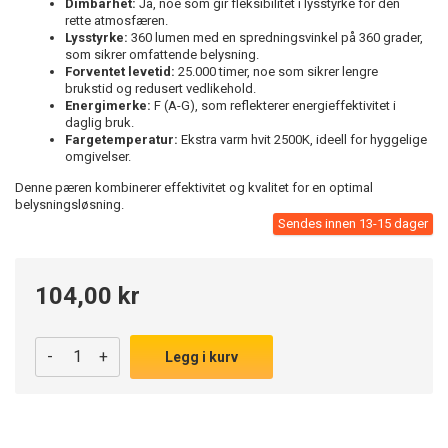
Dimbarhet:
Ja, noe som gir fleksibilitet i lysstyrke for den
rette atmosfæren.
Lysstyrke:
360 lumen med en spredningsvinkel på 360 grader,
som sikrer omfattende belysning.
Forventet levetid:
25.000 timer, noe som sikrer lengre
brukstid og redusert vedlikehold.
Energimerke:
F (A-G), som reflekterer energieffektivitet i
daglig bruk.
Fargetemperatur:
Ekstra varm hvit 2500K, ideell for hyggelige
omgivelser.
Denne pæren kombinerer effektivitet og kvalitet for en optimal
belysningsløsning.
Sendes innen 13-15 dager
104,00 kr
-
+
Legg i kurv