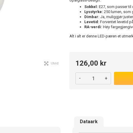
opalglass-design.
Sokkel:
E27, som passer til
Lysstyrke:
250 lumen, som g
Dimbar:
Ja, muliggjør juste
Levetid:
Forventet levetid på
RA-verdi:
Høy fargegjengive
Alt i alt er denne LED-pæren et utmer
126,00 kr
Utvid
-
+
Dataark