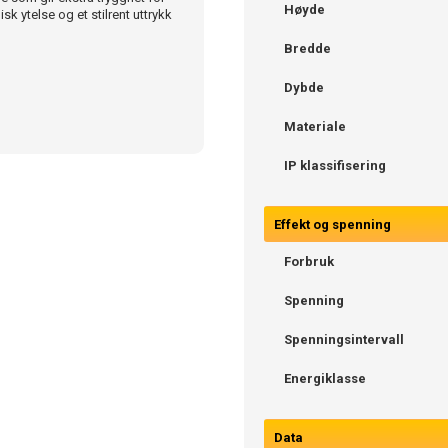
Høyde
k ytelse og et stilrent uttrykk
Bredde
Dybde
Materiale
IP klassifisering
Effekt og spenning
Forbruk
Spenning
Spenningsintervall
Energiklasse
Data