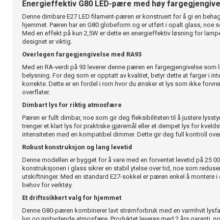
Energieffektiv G80 LED-pære med høy fargegjengive
Denne dimbare E27 LED filament-pæren er konstruert for å gi en behage
hjemmet. Pæren har en G80 globeform og er utført i opalt glass, noe so
Med en effekt på kun 2,5W er dette en energieffektiv løsning for lamp
designet er viktig.
Overlegen fargegjengivelse med RA93
Med en RA-verdi på 93 leverer denne pæren en fargegjengivelse som l
belysning. For deg som er opptatt av kvalitet, betyr dette at farger i int
korrekte. Dette er en fordel i rom hvor du ønsker et lys som ikke forvr
overflater.
Dimbart lys for riktig atmosfære
Pæren er fullt dimbar, noe som gir deg fleksibiliteten til å justere lysst
trenger et klart lys for praktiske gjøremål eller et dempet lys for kvelds
intensiteten med en kompatibel dimmer. Dette gir deg full kontroll ove
Robust konstruksjon og lang levetid
Denne modellen er bygget for å vare med en forventet levetid på 25 00
konstruksjonen i glass sikrer en stabil ytelse over tid, noe som redus
utskiftninger. Med en standard E27-sokkel er pæren enkel å montere 
behov for verktøy.
Et driftssikkert valg for hjemmet
Denne G80-pæren kombinerer lavt strømforbruk med en varmhvit lysf
lun og innbydende atmosfære. Produktet leveres med 2 års garanti, no