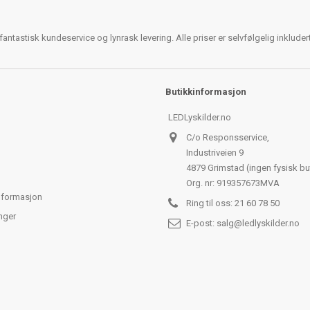
antastisk kundeservice og lynrask levering. Alle priser er selvfølgelig inklude
Butikkinformasjon
LEDLyskilder.no
C/o Responsservice,
Industriveien 9
4879 Grimstad (ingen fysisk bu
Org. nr: 919357673MVA
nformasjon
Ring til oss:
21 60 78 50
nger
E-post:
salg@ledlyskilder.no