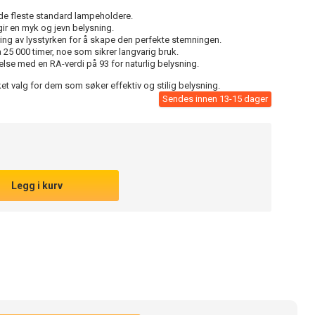
 de fleste standard lampeholdere.
ir en myk og jevn belysning.
ring av lysstyrken for å skape den perfekte stemningen.
 25 000 timer, noe som sikrer langvarig bruk.
lse med en RA-verdi på 93 for naturlig belysning.
ket valg for dem som søker effektiv og stilig belysning.
Sendes innen 13-15 dager
Legg i kurv