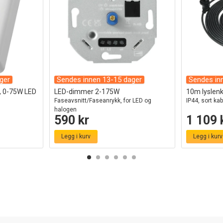
ger
Sendes innen 13-15 dager
Sendes in
v, 0-75W LED
LED-dimmer 2-175W
10m lyslenke
Faseavsnitt/Faseanrykk, for LED og
IP44, sort kab
halogen
590 kr
1 109 
Legg i kurv
Legg i kurv