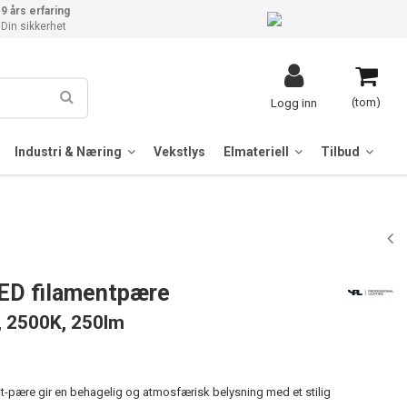
9 års erfaring
Din sikkerhet
(tom)
Logg inn
Industri & Næring
Vekstlys
Elmateriell
Tilbud
ED filamentpære
s, 2500K, 250lm
-pære gir en behagelig og atmosfærisk belysning med et stilig