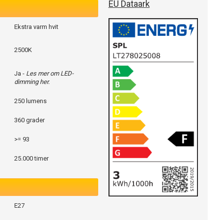
EU Dataark
Ekstra varm hvit
2500K
Ja -
Les mer om LED-
dimming her.
250 lumens
360 grader
>= 93
25.000 timer
E27