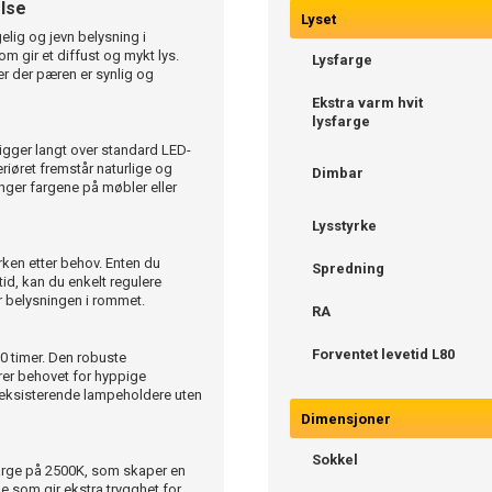
lse
Lyset
lig og jevn belysning i
m gir et diffust og mykt lys.
Lysfarge
er der pæren er synlig og
Ekstra varm hvit
lysfarge
igger langt over standard LED-
eriøret fremstår naturlige og
Dimbar
enger fargene på møbler eller
Lysstyrke
yrken etter behov. Enten du
Spredning
tid, kan du enkelt regulere
r belysningen i rommet.
RA
Forventet levetid L80
0 timer. Den robuste
erer behovet for hyppige
i eksisterende lampeholdere uten
Dimensjoner
Sokkel
arge på 2500K, som skaper en
e som gir ekstra trygghet for