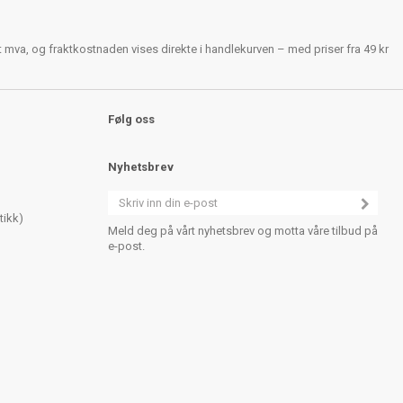
rt mva, og fraktkostnaden vises direkte i handlekurven – med priser fra 49 kr
Følg oss
Nyhetsbrev
tikk)
Meld deg på vårt nyhetsbrev og motta våre tilbud på
e-post.