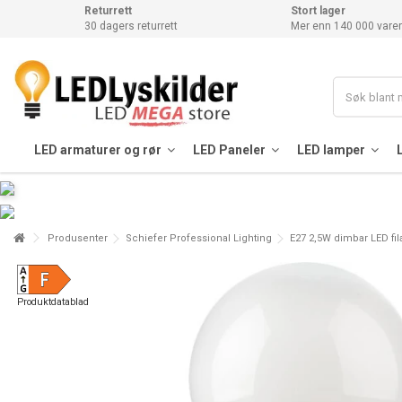
Returrett
Stort lager
30 dagers returrett
Mer enn 140 000 varer
LED armaturer og rør
LED Paneler
LED lamper
Produsenter
Schiefer Professional Lighting
E27 2,5W dimbar LED fi
Produktdatablad