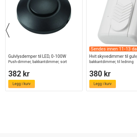
Sendes innen 11-13 da
Gulvlysdemper til LED, 0-100W
Hvit skyvedimmer til gul
Push-dimmer, bakkantdimmer, sort
bakkantdimmer, til ledning
382 kr
380 kr
Legg i kurv
Legg i kurv