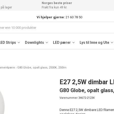
Norges beste priser
 på lager
Frakt fra kun 49 kr.
Vi hjelper gjerne:
21 60 78 50
LED Strips
Downlights
LED pærer
Lys til Inne og Ute
lamentpære - G80 Globe, opalt glass, 2500K, 250lm
E27 2,5W dimbar L
G80 Globe, opalt glas
Varenummer
34672-21234
Denne E27 2,5W dimbare LED filament