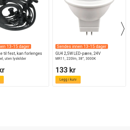
nen 13-15 dager
Sendes innen 13-15 dager
 til fest, kan forlenges
GU4 2,5W LED-pære, 24V
el, uten lyskilder
MR11, 220lm, 38°, 3000K
kr
133 kr
Legg i kurv