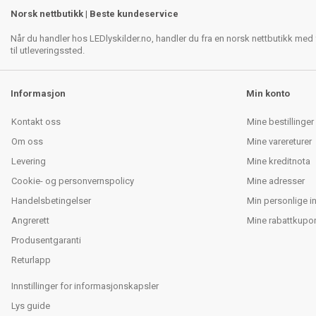
Norsk nettbutikk | Beste kundeservice
Når du handler hos LEDlyskilder.no, handler du fra en norsk nettbutikk med f
til utleveringssted.
Informasjon
Min konto
Kontakt oss
Mine bestillinger
Om oss
Mine varereturer
Levering
Mine kreditnota
Cookie- og personvernspolicy
Mine adresser
Handelsbetingelser
Min personlige i
Angrerett
Mine rabattkupo
Produsentgaranti
Returlapp
Innstillinger for informasjonskapsler
Lys guide