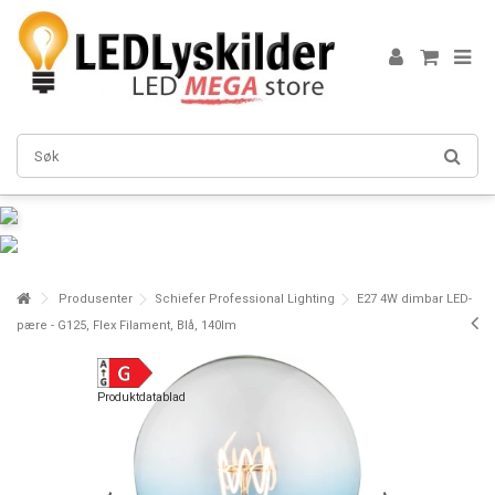
Produsenter
Schiefer Professional Lighting
E27 4W dimbar LED-
pære - G125, Flex Filament, Blå, 140lm
Produktdatablad