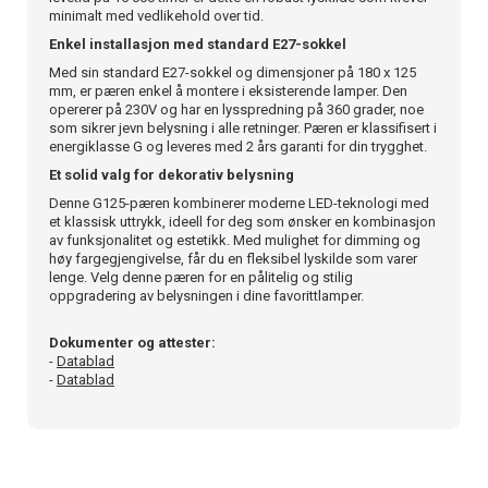
minimalt med vedlikehold over tid.
Enkel installasjon med standard E27-sokkel
Med sin standard E27-sokkel og dimensjoner på 180 x 125
mm, er pæren enkel å montere i eksisterende lamper. Den
opererer på 230V og har en lysspredning på 360 grader, noe
som sikrer jevn belysning i alle retninger. Pæren er klassifisert i
energiklasse G og leveres med 2 års garanti for din trygghet.
Et solid valg for dekorativ belysning
Denne G125-pæren kombinerer moderne LED-teknologi med
et klassisk uttrykk, ideell for deg som ønsker en kombinasjon
av funksjonalitet og estetikk. Med mulighet for dimming og
høy fargegjengivelse, får du en fleksibel lyskilde som varer
lenge. Velg denne pæren for en pålitelig og stilig
oppgradering av belysningen i dine favorittlamper.
Dokumenter og attester:
-
Datablad
-
Datablad