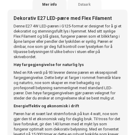
Mer info
Dataark
Dekorativ E27 LED-pære med Flex Filament
Denne E27 4W LED-pæren i G125-format er designet for å gi et
dekorativt og stemningsfullt lys i hjemmet. Med sitt synlige
Flex Filament og blå glass, fungerer pæren som et blikkfang i
åpne lamper eller pendler der lyskilden er synlig. Pæren er
dimbar, noe som gir deg full kontroll over lysstyrken for å
tilpasse belysningen til ulike behov i stuen eller på
skrivebordet.
Høy fargegjengivelse for naturlig lys
Med en RA-verdi på 93 leverer denne pæren en eksepsjonell
fargegjengivelse. Dette betyr at farger i rommet fremstår klare
og naturtro, noe som skaper en mer behagelig og
profesjonell belysning sammenlignet med standard LED-
pærer. Den høye fargegjengivelsen gjør pæren velegnet for
steder der du ønsker at omgivelsene skal se best mulig ut.
Energieffektiv og økonomisk i drift
Pæren har et svært lavt strømforbruk på kun 4 watt, noe som
gjør den til et økonomisk valg for daglig bruk. Til tross for det
lave forbruket, gir den 140 lumen med et mykt lys som
fungerer optimalt som dekorativ belysning. Med en forventet
levetid på 15 000 timer er dette en robust lyskilde som krever