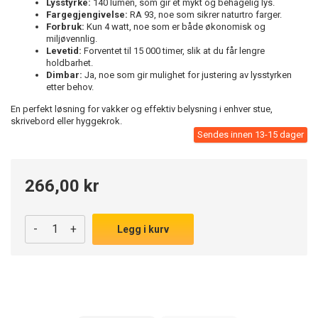
Lysstyrke:
140 lumen, som gir et mykt og behagelig lys.
Fargegjengivelse:
RA 93, noe som sikrer naturtro farger.
Forbruk:
Kun 4 watt, noe som er både økonomisk og
miljøvennlig.
Levetid:
Forventet til 15 000 timer, slik at du får lengre
holdbarhet.
Dimbar:
Ja, noe som gir mulighet for justering av lysstyrken
etter behov.
En perfekt løsning for vakker og effektiv belysning i enhver stue,
skrivebord eller hyggekrok.
Sendes innen 13-15 dager
266,00 kr
-
+
Legg i kurv