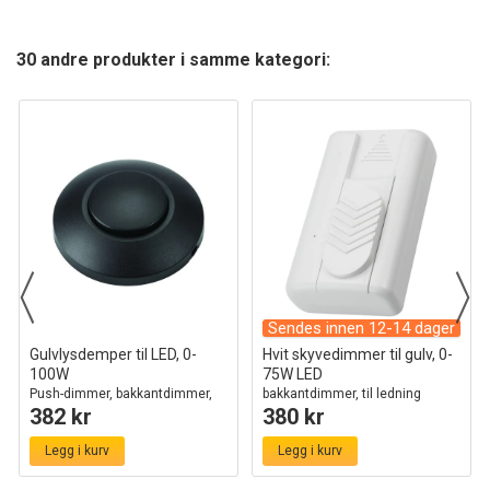
30 andre produkter i samme kategori:
Sendes innen 12-14 dager
Gulvlysdemper til LED, 0-
Hvit skyvedimmer til gulv, 0-
100W
75W LED
Push-dimmer, bakkantdimmer,
bakkantdimmer, til ledning
382 kr
380 kr
sort
Legg i kurv
Legg i kurv