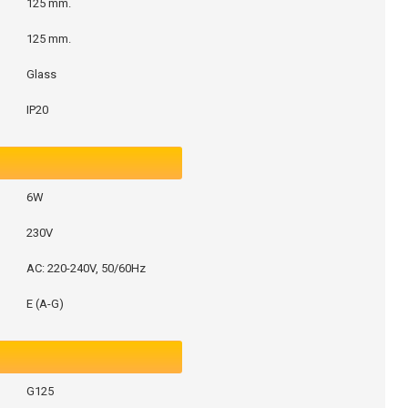
125 mm.
125 mm.
Glass
IP20
6W
230V
AC: 220-240V, 50/60Hz
E (A-G)
G125