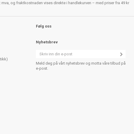
rt mva, og fraktkostnaden vises direkte i handlekurven – med priser fra 49 kr
Følg oss
Nyhetsbrev
tikk)
Meld deg på vårt nyhetsbrev og motta våre tilbud på
e-post.