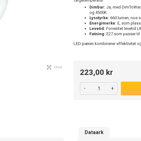
fargetemperatur.
Dimbar:
Ja, med DimToWarm-
og 4500K.
Lysstyrke:
660 lumen, noe som
Energimerke:
E, som plasse
Levetid:
Forventet levetid L8
Fatning:
E27 som passer til
LED-pæren kombinerer effektivitet og 
Utvid
223,00 kr
-
+
Dataark