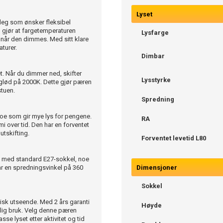
Lyset
deg som ønsker fleksibel
 gjør at fargetemperaturen
Lysfarge
K når den dimmes. Med sitt klare
aturer.
Dimbar
. Når du dimmer ned, skifter
Lysstyrke
g glød på 2000K. Dette gjør pæren
stuen.
Spredning
oe som gir mye lys for pengene.
RA
i over tid. Den har en forventet
utskifting.
Forventet levetid L80
re med standard E27-sokkel, noe
r en spredningsvinkel på 360
Dimensjoner
Sokkel
k utseende. Med 2 års garanti
Høyde
aglig bruk. Velg denne pæren
se lyset etter aktivitet og tid