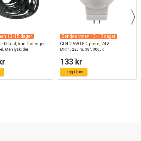
nen 13-15 dager
Sendes innen 13-15 dager
 til fest, kan forlenges
GU4 2,5W LED-pære, 24V
el, uten lyskilder
MR11, 220lm, 38°, 3000K
kr
133 kr
Legg i kurv