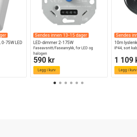
ger
Sendes innen 13-15 dager
Sendes in
v, 0-75W LED
LED-dimmer 2-175W
10m lyslenke
Faseavsnitt/Faseanrykk, for LED og
IP44, sort kab
halogen
590 kr
1 109 
Legg i kurv
Legg i kurv