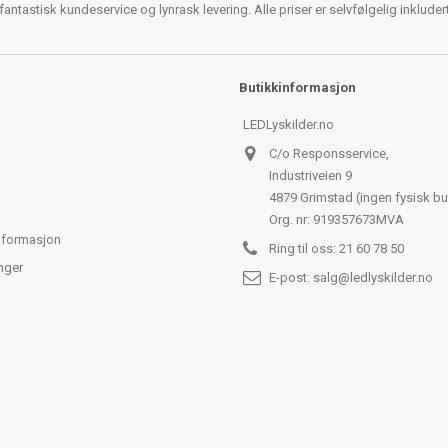
antastisk kundeservice og lynrask levering. Alle priser er selvfølgelig inklude
Butikkinformasjon
LEDLyskilder.no
C/o Responsservice,
Industriveien 9
4879 Grimstad (ingen fysisk bu
Org. nr: 919357673MVA
nformasjon
Ring til oss:
21 60 78 50
nger
E-post:
salg@ledlyskilder.no