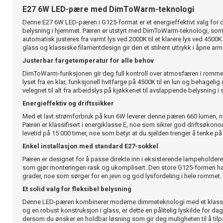
E27 6W LED-pære med DimToWarm-teknologi
Denne E27 6W LED-pæren i G125-format er et energieffektivt valg for 
belysning i hjemmet. Pæren er utstyrt med DimToWarm-teknologi, som
automatisk justeres fra varmt lys ved 2000K til et klarere lys ved 4500
glass og klassiske filamentdesign gir den et stilrent uttrykk i åpne arm
Justerbar fargetemperatur for alle behov
DimToWarm-funksjonen gir deg full kontroll over atmosfæren i rommet
lyset fra en klar, funksjonell hvitfarge på 4500K til en lun og behageli
velegnet til alt fra arbeidslys på kjøkkenet til avslappende belysning i 
Energieffektiv og driftssikker
Med et lavt strømforbruk på kun 6W leverer denne pæren 660 lumen, n
Pæren er klassifisert i energiklasse E, noe som sikrer god driftsøkonom
levetid på 15 000 timer, noe som betyr at du sjelden trenger å tenke på 
Enkel installasjon med standard E27-sokkel
Pæren er designet for å passe direkte inn i eksisterende lampeholde
som gjør monteringen rask og ukomplisert. Den store G125-formen ha
grader, noe som sørger for en jevn og god lysfordeling i hele rommet.
Et solid valg for fleksibel belysning
Denne LED-pæren kombinerer moderne dimmeteknologi med et klassis
og en robust konstruksjon i glass, er dette en pålitelig lyskilde for d
dersom du ønsker en holdbar løsning som gir deg muligheten til å tilpas