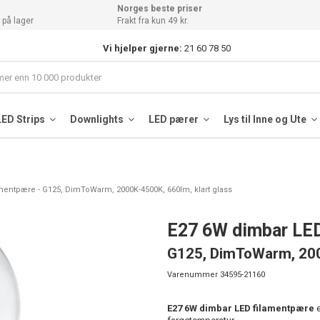
Norges beste priser
 på lager
Frakt fra kun 49 kr.
Vi hjelper gjerne:
21 60 78 50
LED Strips
Downlights
LED pærer
Lys til Inne og Ute
mentpære - G125, DimToWarm, 2000K-4500K, 660lm, klart glass
E27 6W dimbar LE
G125, DimToWarm, 200
Varenummer
34595-21160
E27 6W dimbar LED filamentpære
e