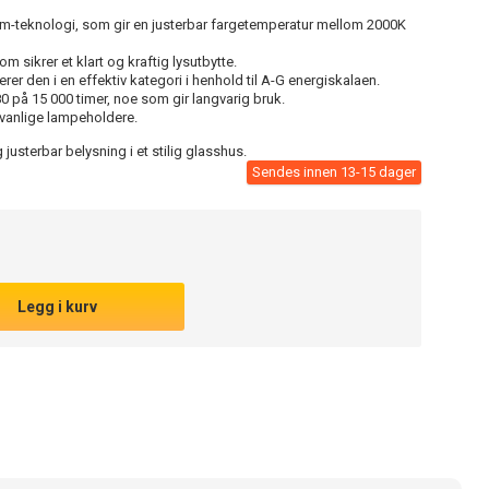
teknologi, som gir en justerbar fargetemperatur mellom 2000K
 sikrer et klart og kraftig lysutbytte.
rer den i en effektiv kategori i henhold til A-G energiskalaen.
0 på 15 000 timer, noe som gir langvarig bruk.
 vanlige lampeholdere.
justerbar belysning i et stilig glasshus.
Sendes innen 13-15 dager
Legg i kurv