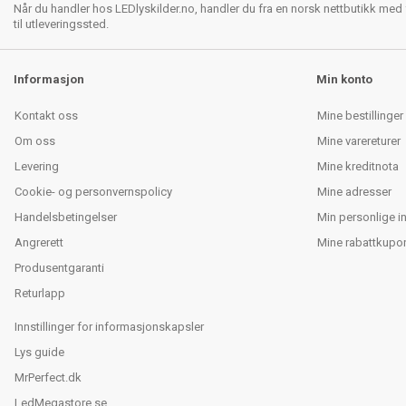
Når du handler hos LEDlyskilder.no, handler du fra en norsk nettbutikk med f
til utleveringssted.
Informasjon
Min konto
Kontakt oss
Mine bestillinger
Om oss
Mine varereturer
Levering
Mine kreditnota
Cookie- og personvernspolicy
Mine adresser
Handelsbetingelser
Min personlige i
Angrerett
Mine rabattkupo
Produsentgaranti
Returlapp
Innstillinger for informasjonskapsler
Lys guide
MrPerfect.dk
LedMegastore.se