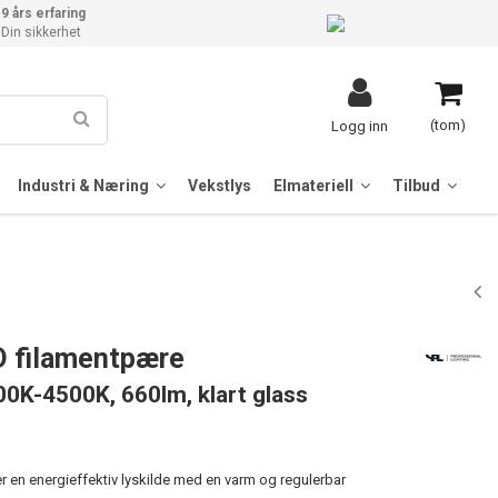
9 års erfaring
Din sikkerhet
(tom)
Logg inn
Industri & Næring
Vekstlys
Elmateriell
Tilbud
D filamentpære
0K-4500K, 660lm, klart glass
r en energieffektiv lyskilde med en varm og regulerbar