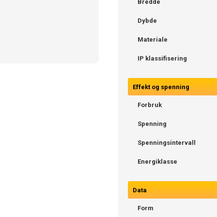
Bredde
Dybde
Materiale
IP klassifisering
Effekt og spenning
Forbruk
Spenning
Spenningsintervall
Energiklasse
Data
Form