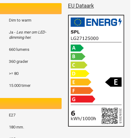
EU Dataark
Dim to warm
Ja -
Les mer om LED-
dimming her.
660 lumens
360 grader
>= 80
15.000 timer
E27
180 mm.