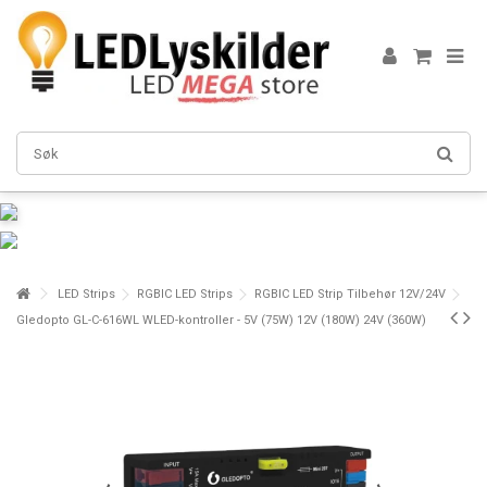
LED Strips
RGBIC LED Strips
RGBIC LED Strip Tilbehør 12V/24V
Gledopto GL-C-616WL WLED-kontroller - 5V (75W) 12V (180W) 24V (360W)