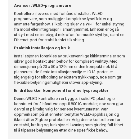
Avansert WLED-programvare
Kontrolleren leveres med forhåndsinstallert WLED-
programvare, som muliggjør komplekse lyseffekter og
animerte fargeshow. Tilkobling skjer via Wi-Fi for enkel styring
fra mobil eller integrasjon i smarthjemmet. Enheten er også
utstyrt med en innebygd mikrofon for musikkstyrt lys, samt en
Ethernet-port for stabil kablet tilkobling.
Praktisk installasjon og bruk
Installasjonen forenkles av brukervennlige klikkterminaler som
sikrer god kontakt uten behov for komplisert verktøy. Med
dimensjoner på 23 x 50 x 129 mm er den kompakt nok til å
plasseres i de fleste installasjonsmiljøer. IO13-porten er
tilgjengelig for tilkobling av ekstern trykkknapp, noe som gir
fleksible betjeningsmuligheter utover app-styring.
En driftssikker komponent for dine lysprosjekter
Denne WLED-kontrolleren er bygget i solid PC-plast og er
konstruert for å håndtere opptil 800 IC-moduler, noe som gjør
den til et pålitelig valg for seriøse lysentusiaster. Vær
oppmerksom på at enheten benytter WLED-applikasjon og
ikke støtter Zigbee-protokollen. Velg denne kontrolleren for
en stabil, kraftig og funksjonell løsning som gir deg full frihet
til å tilpasse belysningen etter dine spesifikke behov.