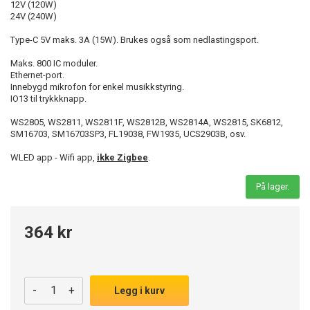
12V (120W)
24V (240W)
Type-C 5V maks. 3A (15W). Brukes også som nedlastingsport.
Maks. 800 IC moduler.
Ethernet-port.
Innebygd mikrofon for enkel musikkstyring.
IO13 til trykkknapp.
WS2805, WS2811, WS2811F, WS2812B, WS2814A, WS2815, SK6812,
SM16703, SM16703SP3, FL19038, FW1935, UCS2903B, osv.
WLED app - Wifi app,
ikke Zigbee
.
På lager.
364 kr
-
+
Legg i kurv