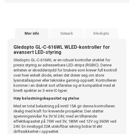
Mer info
Dataark
Gledopto
Gledopto GL-C-616WL WLED-kontroller for
avansert LED-styring
Gledopto GL-C-616WL er en robust kontroller utviklet for
presis styring av adresserbare LED-strips (RGBIC). Denne
enheten er skreddersydd for brukere som krever full kontroll
over hver enkelt diode, enten det dreier seg om store
lysinstallasjoner eller tekniske gaming-oppsett. Kontrolleren
kommer i en diskret sort utførelse og er kompatibel med et
bredt spekter av 3-wire IC-typer.
Høy belastningskapasitet og ytelse
Med en total belastning på inntil 15A gir denne kontrolleren
rikelig med kraft for krevende prosjekter. Den støtter
spenningsnivåer fra 5V til 24V, med en tilhørende
effektkapasitet på 75W ved 5V, 180W ved 12V og 360W ved
24V. En innebygd 20A utskiftbar sikring bidrar til økt
driftssikkerhet i oppsettet.