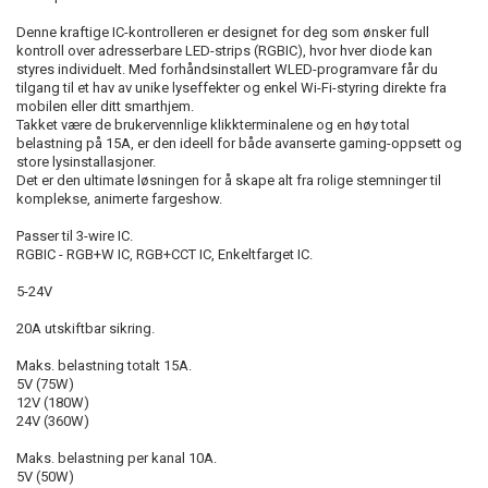
Denne kraftige IC-kontrolleren er designet for deg som ønsker full
kontroll over adresserbare LED-strips (RGBIC), hvor hver diode kan
styres individuelt. Med forhåndsinstallert WLED-programvare får du
tilgang til et hav av unike lyseffekter og enkel Wi-Fi-styring direkte fra
mobilen eller ditt smarthjem.
Takket være de brukervennlige klikkterminalene og en høy total
belastning på 15A, er den ideell for både avanserte gaming-oppsett og
store lysinstallasjoner.
Det er den ultimate løsningen for å skape alt fra rolige stemninger til
komplekse, animerte fargeshow.
Passer til 3-wire IC.
RGBIC - RGB+W IC, RGB+CCT IC, Enkeltfarget IC.
5-24V
20A utskiftbar sikring.
Maks. belastning totalt 15A.
5V (75W)
12V (180W)
24V (360W)
Maks. belastning per kanal 10A.
5V (50W)