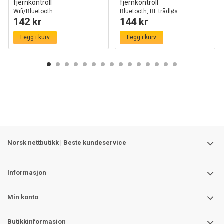
fjernkontroll
fjernkontroll
Wifi/Bluetooth
Bluetooth, RF trådløs
142 kr
144 kr
Legg i kurv
Legg i kurv
Norsk nettbutikk | Beste kundeservice
Informasjon
Min konto
Butikkinformasjon