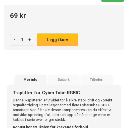
69 kr
-
+
Legg i kurv
Mer info
Dataark
Tilbehør
T-splitter for CyberTube RGBIC
Denne T-splitteren er utviklet for å sikre stabil drift og korrekt
signalfordeling i installasjoner med flere CyberTube RGBIC-
armaturer. Ved å bruke denne komponenten kan du effektivt
motvirke spenningsfall som kan oppstå når mange enheter
kobles i serie over lengre strekk.
Robust konstruksjon for krevende forhold