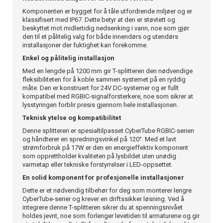
Komponenten er bygget for å tåle utfordrende miljøer og er
klassifisert med IP67. Dette betyr at den er støvtett og
beskyttet mot midlertidig nedsenking i vann, noe som gjør
den til et pålitelig valg for både innendørs og utendørs
installasjoner der fuktighet kan forekomme.
Enkel og pålitelig installasjon
Med en lengde på 1200 mm gir T-splitteren den nødvendige
fleksibiliteten for å koble sammen systemet på en ryddig
måte. Den er konstruert for 24V DC-systemer og er fullt
kompatibel med RGBIC-signalforsterkere, noe som sikrer at
lysstyringen forblir presis gjennom hele installasjonen.
Teknisk ytelse og kompatibilitet
Denne splitteren er spesialtilpasset CyberTube RGBIC-serien
og håndterer en spredningsvinkel på 120°. Med et lavt
strømforbruk på 17W er den en energieffektiv komponent
som opprettholder kvaliteten på lysbildet uten unødig
varmetap eller tekniske forstyrrelser i LED-oppsettet.
En solid komponent for profesjonelle installasjoner
Dette er et nødvendig tilbehør for deg som monterer lengre
CyberTube-serier og krever en driftssikker løsning. Ved å
integrere denne T-splitteren sikrer du at spenningsnivået
holdes jevnt, noe som forlenger levetiden til armaturene og gir