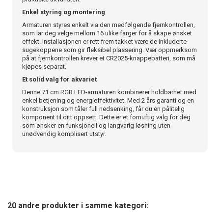
Enkel styring og montering
Armaturen styres enkelt via den medfølgende fjernkontrollen,
som lar deg velge mellom 16 ulike farger for å skape ønsket
effekt. Installasjonen er rett frem takket være de inkluderte
sugekoppene som gir fleksibel plassering. Vær oppmerksom
på at fjernkontrollen krever et CR2025-knappebatteri, som må
kjøpes separat.
Et solid valg for akvariet
Denne 71 cm RGB LED-armaturen kombinerer holdbarhet med
enkel betjening og energieffektivitet. Med 2 års garanti og en
konstruksjon som tåler full nedsenking, får du en pålitelig
komponent til ditt oppsett. Dette er et fornuftig valg for deg
som ønsker en funksjonell og langvarig løsning uten
unødvendig komplisert utstyr.
20 andre produkter i samme kategori: