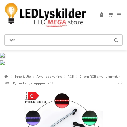
Inne & Ute
Akvariebelysning
RGB
71 cm RGB akvarie armatur -
8W LED, med sugekoppper, IP67
Produktdatablad