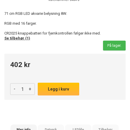
71 cm RGB LED akvarie belysning 8W.
RGB med 16 farger.
CR2025 knappebatteri for fjernkontrollen følger ikke med.
Se tilbehør (1)
På lager.
402 kr
-
+
Legg i kurv
Mer info
Dataark
LEDlife
Tilbehør