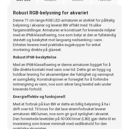
Robust RGB-belysning for akvariet
Denne 71 cm lange RGB LED-armaturen er utviklet for pålitelig
belysning i akvarier og leverer 8W effekt med 16 ulike
fargeinnstillinger. Armaturen er konstruert for krevende miljøer
med en IP68-klassifisering, noe som betyr at den er fullstendig
støvtett og beskyttet mot langvarig nedsenking i vann.
Enheten leveres med praktiske sugekopper for enkel
montering direkte på glasset.
Robust IP68-beskyttelse
Med en IP68-klassifisering er denne armaturen bygget for å
tåle direkte kontakt med vann over tid. Dette gir en trygg og
holdbar løsning for akvariemiljøer der fuktighet og vannsprut
er uunngåelig. Konstruksjonen er forseglet for å forhindre
inntrengning av vann, noe som sikrer lang levetid selv under
krevende forhold.
Energieffektiv og funksjonell
Med et forbruk på kun 8W er dette en billig belysning å ha i
drift over tid. Til tross for det lave strømforbruket leverer
armaturen 480 lumen, noe som gir god synlighet i akvariet.
Den forventede levetiden på 50 000 timer (L80) gjør dette til en
investering som krever minimalt med vedlikehold for den
praktiske akvaristen.