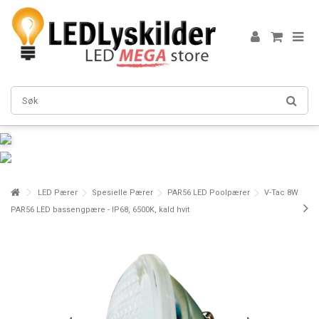
LED Pærer
Spesielle Pærer
PAR56 LED Poolpærer
V-Tac 8W
PAR56 LED bassengpære - IP68, 6500K, kald hvit