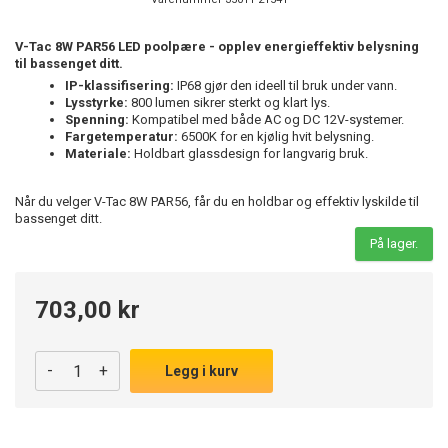
V-Tac 8W PAR56 LED poolpære - opplev energieffektiv belysning
til bassenget ditt.
IP-klassifisering:
IP68 gjør den ideell til bruk under vann.
Lysstyrke:
800 lumen sikrer sterkt og klart lys.
Spenning:
Kompatibel med både AC og DC 12V-systemer.
Fargetemperatur:
6500K for en kjølig hvit belysning.
Materiale:
Holdbart glassdesign for langvarig bruk.
Når du velger V-Tac 8W PAR56, får du en holdbar og effektiv lyskilde til
bassenget ditt.
På lager.
703,00 kr
-
+
Legg i kurv