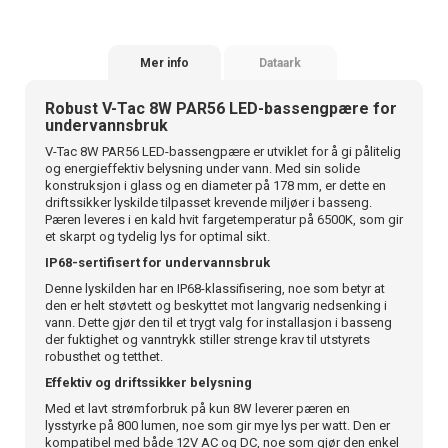
Mer info
Dataark
Robust V-Tac 8W PAR56 LED-bassengpære for
undervannsbruk
V-Tac 8W PAR56 LED-bassengpære er utviklet for å gi pålitelig
og energieffektiv belysning under vann. Med sin solide
konstruksjon i glass og en diameter på 178 mm, er dette en
driftssikker lyskilde tilpasset krevende miljøer i basseng.
Pæren leveres i en kald hvit fargetemperatur på 6500K, som gir
et skarpt og tydelig lys for optimal sikt.
IP68-sertifisert for undervannsbruk
Denne lyskilden har en IP68-klassifisering, noe som betyr at
den er helt støvtett og beskyttet mot langvarig nedsenking i
vann. Dette gjør den til et trygt valg for installasjon i basseng
der fuktighet og vanntrykk stiller strenge krav til utstyrets
robusthet og tetthet.
Effektiv og driftssikker belysning
Med et lavt strømforbruk på kun 8W leverer pæren en
lysstyrke på 800 lumen, noe som gir mye lys per watt. Den er
kompatibel med både 12V AC og DC, noe som gjør den enkel