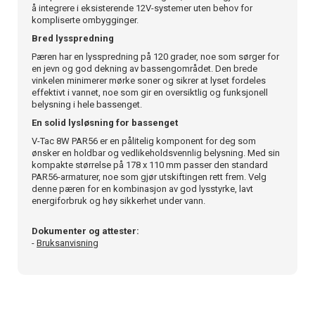
å integrere i eksisterende 12V-systemer uten behov for
kompliserte ombygginger.
Bred lysspredning
Pæren har en lysspredning på 120 grader, noe som sørger for
en jevn og god dekning av bassengområdet. Den brede
vinkelen minimerer mørke soner og sikrer at lyset fordeles
effektivt i vannet, noe som gir en oversiktlig og funksjonell
belysning i hele bassenget.
En solid lysløsning for bassenget
V-Tac 8W PAR56 er en pålitelig komponent for deg som
ønsker en holdbar og vedlikeholdsvennlig belysning. Med sin
kompakte størrelse på 178 x 110 mm passer den standard
PAR56-armaturer, noe som gjør utskiftingen rett frem. Velg
denne pæren for en kombinasjon av god lysstyrke, lavt
energiforbruk og høy sikkerhet under vann.
Dokumenter og attester:
-
Bruksanvisning