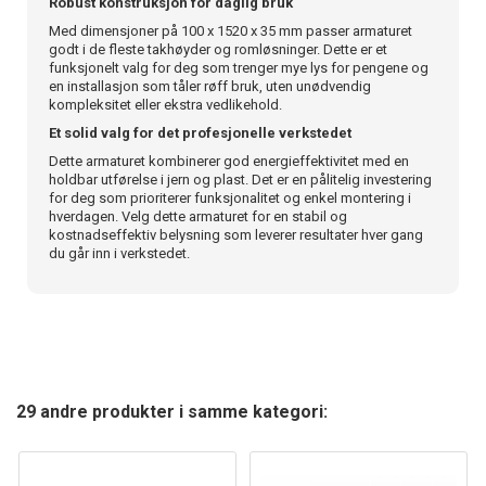
Robust konstruksjon for daglig bruk
Med dimensjoner på 100 x 1520 x 35 mm passer armaturet
godt i de fleste takhøyder og romløsninger. Dette er et
funksjonelt valg for deg som trenger mye lys for pengene og
en installasjon som tåler røff bruk, uten unødvendig
kompleksitet eller ekstra vedlikehold.
Et solid valg for det profesjonelle verkstedet
Dette armaturet kombinerer god energieffektivitet med en
holdbar utførelse i jern og plast. Det er en pålitelig investering
for deg som prioriterer funksjonalitet og enkel montering i
hverdagen. Velg dette armaturet for en stabil og
kostnadseffektiv belysning som leverer resultater hver gang
du går inn i verkstedet.
29 andre produkter i samme kategori: