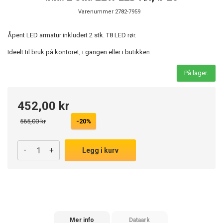
Varenummer
2782-7959
Åpent LED armatur inkludert 2 stk. T8 LED rør.
Ideelt til bruk på kontoret, i gangen eller i butikken.
På lager.
452,00 kr
565,00 kr
-20%
-
+
Legg i kurv
Mer info
Dataark