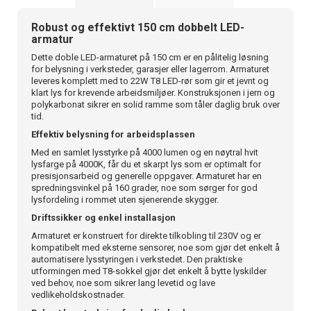
Robust og effektivt 150 cm dobbelt LED-
armatur
Dette doble LED-armaturet på 150 cm er en pålitelig løsning
for belysning i verksteder, garasjer eller lagerrom. Armaturet
leveres komplett med to 22W T8 LED-rør som gir et jevnt og
klart lys for krevende arbeidsmiljøer. Konstruksjonen i jern og
polykarbonat sikrer en solid ramme som tåler daglig bruk over
tid.
Effektiv belysning for arbeidsplassen
Med en samlet lysstyrke på 4000 lumen og en nøytral hvit
lysfarge på 4000K, får du et skarpt lys som er optimalt for
presisjonsarbeid og generelle oppgaver. Armaturet har en
spredningsvinkel på 160 grader, noe som sørger for god
lysfordeling i rommet uten sjenerende skygger.
Driftssikker og enkel installasjon
Armaturet er konstruert for direkte tilkobling til 230V og er
kompatibelt med eksterne sensorer, noe som gjør det enkelt å
automatisere lysstyringen i verkstedet. Den praktiske
utformingen med T8-sokkel gjør det enkelt å bytte lyskilder
ved behov, noe som sikrer lang levetid og lave
vedlikeholdskostnader.