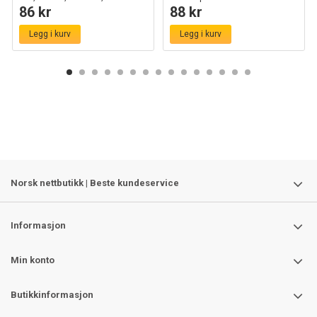
86 kr
88 kr
strip
Legg i kurv
Legg i kurv
Norsk nettbutikk | Beste kundeservice
Informasjon
Min konto
Butikkinformasjon