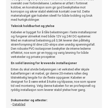
oversikt over forbindelsene. Lederne er utført i fortinnet
kobber, en konstruksjon som gir god beskyttelse mot
korrosjon og sikrer stabil elektrisk kontakt over tid. Dette
materialvalget gjør kabelen ideell for både lodding og bruk
med hurtigkoblinger.
Teknisk holdbarhet og ytelse
Kabelen er bygget for å tåle belastningen i faste installasjoner
og fungerer utmerket med både 12V og 24V DC-systemer.
Med en maksimal belastning på 3,5A leverer den pålitelig
strømforsyning til dine LED-strips uten unødig spenningsfall.
Den robuste PVC-isolasjonen beskytter de interne lederne
effektivt, noe som gir en trygg og varig løsning for både
verksteder og private prosjekter.
En solid løsning for krevende installasjoner
Enten du skal utvide belysningen i et verksted eller skjule
kabelføringer i et møbel, gir denne 20-meters rullen deg
tilstrekkelig lengde for de fleste oppgaver. Kabelen er
designet for å være enkel å kutte og tilpasse, noe som sparer
tid ved montering. Velg denne kabelen for en profesjonell og
ryddig installasjon som leverer stabil ytelse hver gang.
Dokumenter og attester:
-
Datablad