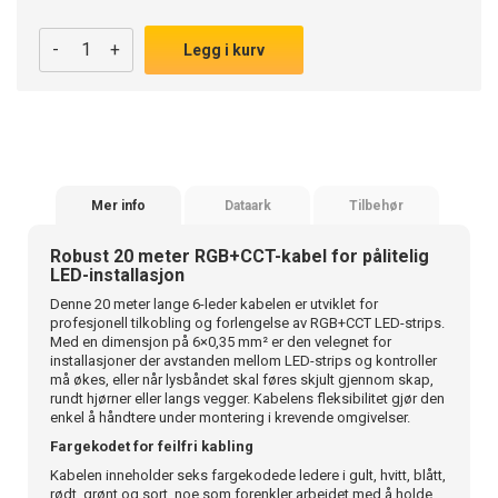
-
+
Legg i kurv
Mer info
Dataark
Tilbehør
Robust 20 meter RGB+CCT-kabel for pålitelig
LED-installasjon
Denne 20 meter lange 6-leder kabelen er utviklet for
profesjonell tilkobling og forlengelse av RGB+CCT LED-strips.
Med en dimensjon på 6×0,35 mm² er den velegnet for
installasjoner der avstanden mellom LED-strips og kontroller
må økes, eller når lysbåndet skal føres skjult gjennom skap,
rundt hjørner eller langs vegger. Kabelens fleksibilitet gjør den
enkel å håndtere under montering i krevende omgivelser.
Fargekodet for feilfri kabling
Kabelen inneholder seks fargekodede ledere i gult, hvitt, blått,
rødt, grønt og sort, noe som forenkler arbeidet med å holde