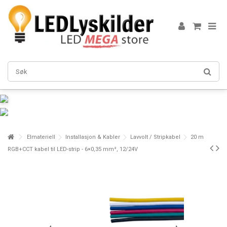
Elmateriell
Installasjon & Kabler
Lavvolt / Stripkabel
20 m
RGB+CCT kabel til LED-strip - 6×0,35 mm², 12/24V