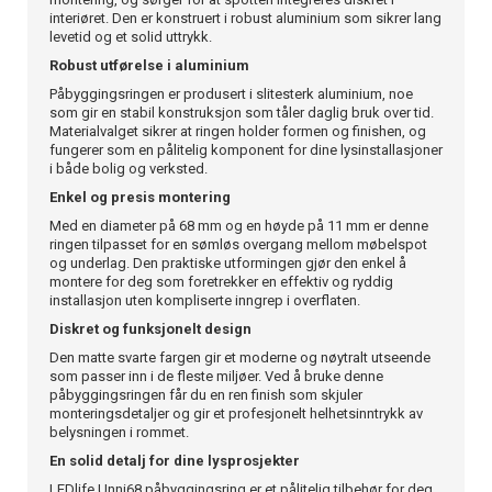
interiøret. Den er konstruert i robust aluminium som sikrer lang
levetid og et solid uttrykk.
Robust utførelse i aluminium
Påbyggingsringen er produsert i slitesterk aluminium, noe
som gir en stabil konstruksjon som tåler daglig bruk over tid.
Materialvalget sikrer at ringen holder formen og finishen, og
fungerer som en pålitelig komponent for dine lysinstallasjoner
i både bolig og verksted.
Enkel og presis montering
Med en diameter på 68 mm og en høyde på 11 mm er denne
ringen tilpasset for en sømløs overgang mellom møbelspot
og underlag. Den praktiske utformingen gjør den enkel å
montere for deg som foretrekker en effektiv og ryddig
installasjon uten kompliserte inngrep i overflaten.
Diskret og funksjonelt design
Den matte svarte fargen gir et moderne og nøytralt utseende
som passer inn i de fleste miljøer. Ved å bruke denne
påbyggingsringen får du en ren finish som skjuler
monteringsdetaljer og gir et profesjonelt helhetsinntrykk av
belysningen i rommet.
En solid detalj for dine lysprosjekter
LEDlife Unni68 påbyggingsring er et pålitelig tilbehør for deg