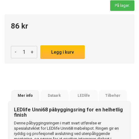
På lager.
86 kr
-
+
Legg i kurv
Mer info
Dataark
LEDlife
Tilbehør
LEDlife Unni68 påbyggingsring for en helhetlig
finish
Denne påbyggingsringen i matt svart utførelse er
spesialutviklet for LEDlife Unni68 møbelspot. Ringen gir en
ryddig og profesjonell avslutning ved utenpåliggende
montering, og sørger for at spotten integreres diskret i