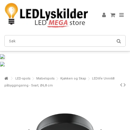
LED-spots
Møbelspots
Kjøkken og Skap
LEDlife Unni68
påbyggingsring - Svart, Ø6,8 cm