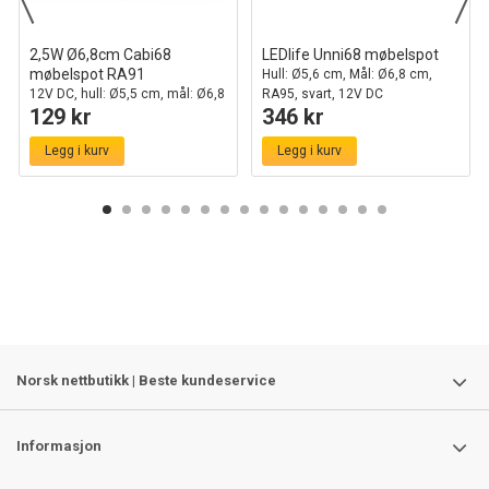
2,5W Ø6,8cm Cabi68
LEDlife Unni68 møbelspot
møbelspot RA91
Hull: Ø5,6 cm, Mål: Ø6,8 cm,
12V DC, hull: Ø5,5 cm, mål: Ø6,8
RA95, svart, 12V DC
129 kr
346 kr
cm, sort
Legg i kurv
Legg i kurv
Norsk nettbutikk | Beste kundeservice
Informasjon