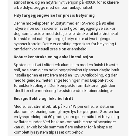
atmosfære, og en nøytral hvit versjon på 4000K for et klarere
arbeidslys, begge med dimbar funksjonalitet.
Høy fargegjengivelse for presis belysning
Denne møbelspoten er utstyrt med en RA-verdi på 90 eller
høyere, noe som sikrer en svært god fargegjengivelse. For
deg som arbeider med detaljer eller ønsker at interiøret skal
fremstå med naturlige farger, betyr dette at lyset gjengir
nyanser korrekt. Dette er en viktig egenskap for belysning i
områder hvor visuell presisjon er ønskelig.
Robust konstruksjon og enkel installasjon
Spoten er utført i slitesterk aluminium med en finish i børstet
stål, noe som gir en solid byggekvalitet tilpasset daglig bruk.
Installasjonen er rett frem med en 12V DC-tilkobling, og den
medfølgende 2 meter lange ledningen med Dupont-stikk
forenkler kablingen. Den kompakte formfaktoren gjør den
ideell for ettermontering i eksisterende skapinnredninger.
Energieffektiv og fleksibel drift
Med et lavt strømforbruk på kun 1W per enhet, er dette en
økonomisk løsning som gir mye lys for pengene. Spoten har
en lysspredning på 60 grader, som gir en målrettet belysning
av flatene under. Ved bruk av kompatible strømforsyninger
kan du enkelt koble sammen flere enheter for å skape et
komplett lyssystem tilpasset ditt behov.