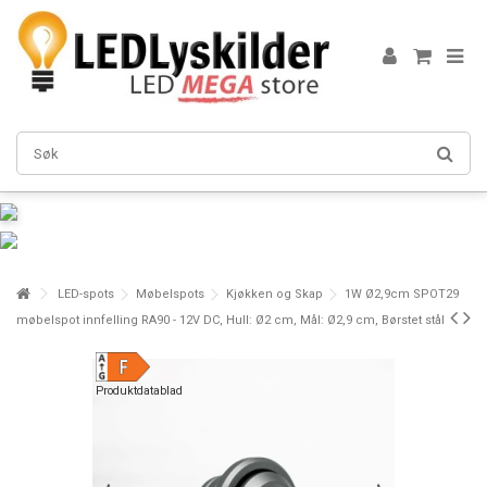
LED-spots
Møbelspots
Kjøkken og Skap
1W Ø2,9cm SPOT29
møbelspot innfelling RA90 - 12V DC, Hull: Ø2 cm, Mål: Ø2,9 cm, Børstet stål
Produktdatablad