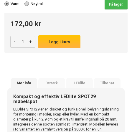
Varm
Nøytral
På lager.
172,00 kr
-
+
Legg i kurv
Mer info
Dataark
LEDlife
Tilbehør
Kompakt og effektiv LEDlife SPOT29
møbelspot
LEDlife SPOT29 er en diskret og funksjonell belysningsløsning
for montering i møbler, skap eller hyller. Med en kompakt
diameter på kun 2,9 cm og et krav til innfellingshull på 20 mm,
integreres denne spoten sømløst i interiøret. Modellen leveres
i to varianter: en varmhvit versjon på 3000K for en lun