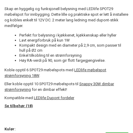
Skap en hyggelig og funksjonell belysning med LEDlife SPOT29
møbelspot for innbygging. Dette lille og praktiske spot er lett å installere
og kobles enkelt til 12V DC. 2 meter lang ledning med dupont-stikk
medfølger.
Perfekt for belysning i kjøkkenet, kjøkkenskap eller hyller
Lavt energiforbruk på kun 1W
Kompakt design med en diameter på 2,9 cm, som passer til
hull på Ø2 cm
Enkel tilkobling til en strømforsyning
Høy RA-verdi på 90, som gir flott fargegjengivelse.
Koble opptil 6 SPOT29 møbelspots med
LEDlife møbelspot
strømforsyning 18W
.
Eller koble opptil 10 SPOT29 møbelspots til
Snappy 30W dimbar
strømforsyning
for en dimbar effekt!
Kompatible med
LEDlife Dupont fordeler
Se tilbehør (18)
Kulør: