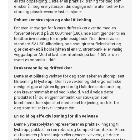
ekstra oppfølging. Dette er en praktisk løsning for deg som
ønsker å integrere lysterapi i din daglige rutine uten behov for
store og plasskrevende installasjoner.
Robust konstruksjon og enkel tilkobling
Enheten er bygget for å være driftssikker over tid med en
forventet levetid på 20 000 timer (L80), noe som gjør den til en
holdbar investering for regelmessig bruk. Den drives via en
standard 5V USB-tilkobling, noe som gir stor fleksibilitet og
gjør det enkelt å koble lykten til en PC, strømbank eller vanlig
veggadapter. Med et lavt strømforbruk på kun 1,5W er den
svært økonomisk i drift.
Brukervennlig og driftssikker
Dette er et pålitelig verktøy for deg som søker en ukomplisert
tilnærming til lysterapi. Den lave vekten og det ergonomiske
designet gjør at lykten ligger stødig i hånden under bruk, og
den krever minimalt med vedlikehold. Ved å velge dette
produktet får du en gjennomtenkt konstruksjon som
kombinerer funksjonalitet med enkel betjening, perfekt for
deg som stiller krav til utstyret ditt.
En solid og effektiv løsning for din velvære
Denne lysterapi-lykten representerer en praktisk inngang til
lysterapi, pakket inn i en robust og kompakt formfaktor. Enten
du fokuserer på restitusjon eller generell velvære, gir de tre