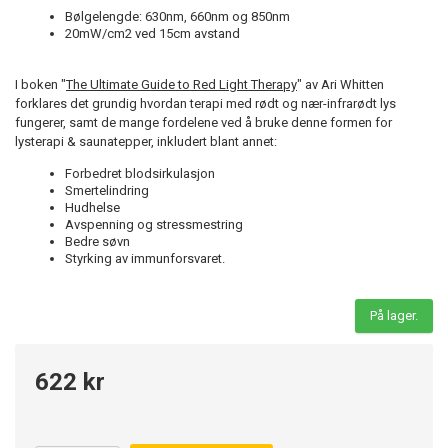
Bølgelengde: 630nm, 660nm og 850nm
20mW/cm2 ved 15cm avstand
I boken "
The Ultimate Guide to Red Light Therapy
" av Ari Whitten
forklares det grundig hvordan terapi med rødt og nær-infrarødt lys
fungerer, samt de mange fordelene ved å bruke denne formen for
lysterapi & saunatepper, inkludert blant annet:
Forbedret blodsirkulasjon
Smertelindring
Hudhelse
Avspenning og stressmestring
Bedre søvn
Styrking av immunforsvaret.
På lager.
622 kr