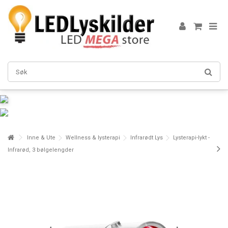
Inne & Ute
Wellness & lysterapi
Infrarødt Lys
Lysterapi-lykt -
Infrarød, 3 bølgelengder