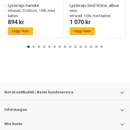
Lysterapi-hanske
Lysterapi-bind til kne, albue
mm.
Infrarød, 21x30cm, 10W, med
batteri
Infrarød, 10W, med batteri
894 kr
1 070 kr
Legg i kurv
Legg i kurv
Norsk nettbutikk | Beste kundeservice
Informasjon
Min konto