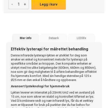
-
+
Legg i kurv
Mer info
Dataark
LEDlife
Effektiv lysterapi for målrettet behandling
Denne infrarøde lysterapi-lykten er utviklet for deg som
ønsker en enkel og konsentrert metode for lysterapi på
spesifikke områder av kroppen. Den kompakte enheten er
utstyrt med tre ulike bølgelengder (630nm, 660nm og 850nm),
noe som gir deg muligheten til å utføre behandlingen effektivt
fra hjemmets komfort. Med sin hendige størrelse på 125 x
Ø25 mm er den enkel å håndtere og oppbevare.
Avansert lysteknologi for hjemmebruk
Lykten leverer en intensitet på 20mW/cm2 ved en avstand på
15 cm, noe som sikrer en stabil og kontrollert tilførsel av lys.
Ved å kombinere rødt og nær-infrarødt lys, får du et verktøy
som er tilpasset for bruk på punkter der du har behov for